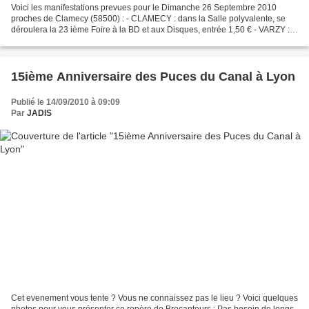
Voici les manifestations prevues pour le Dimanche 26 Septembre 2010
proches de Clamecy (58500) : - CLAMECY : dans la Salle polyvalente, se
déroulera la 23 ième Foire à la BD et aux Disques, entrée 1,50 € - VARZY :
l'association des commerçants organise...
15ième Anniversaire des Puces du Canal à Lyon
Publié le 14/09/2010 à 09:09
Par
JADIS
Cet evenement vous tente ? Vous ne connaissez pas le lieu ? Voici quelques
photos pour vous présenter ce repère de Brocanteurs : Pas besoin de longs