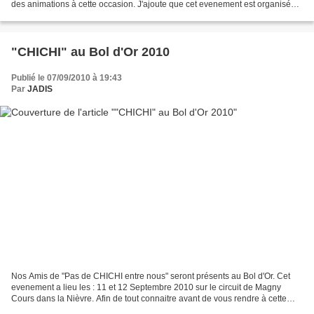
des animations à cette occasion. J'ajoute que cet evenement est organisé
par la Médiathèque F. Mitterrand de...
"CHICHI" au Bol d'Or 2010
Publié le 07/09/2010 à 19:43
Par
JADIS
Nos Amis de "Pas de CHICHI entre nous" seront présents au Bol d'Or. Cet
evenement a lieu les : 11 et 12 Septembre 2010 sur le circuit de Magny
Cours dans la Nièvre. Afin de tout connaitre avant de vous rendre à cette
course je vous invite à consulter...