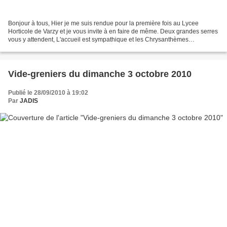
Bonjour à tous, Hier je me suis rendue pour la première fois au Lycee
Horticole de Varzy et je vous invite à en faire de même. Deux grandes serres
vous y attendent, L'accueil est sympathique et les Chrysanthèmes
magnifiques. Il y a un grand choix de couleur...
Vide-greniers du dimanche 3 octobre 2010
Publié le 28/09/2010 à 19:02
Par
JADIS