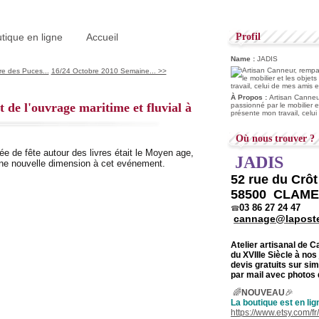
tique en ligne
Accueil
Profil
Name :
JADIS
re des Puces...
16/24 Octobre 2010 Semaine... >>
À Propos :
Artisan Canneur
t de l'ouvrage maritime et fluvial à
passionné par le mobilier e
présente mon travail, celu
Où nous trouver ?
ée de fête autour des livres était le Moyen age,
JADIS
ne nouvelle dimension à cet evénement.
52 rue du Crô
58500 CLAM
03 86 27 24 47
☎
cannage@laposte
Atelier artisanal de 
du
XVIIIe Siècle à nos
devis gratuits sur s
par mail avec photos 
🌈
NOUVEAU
🎉
La boutique est en lig
https://www.etsy.com/f