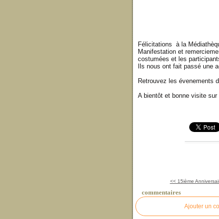
Félicitations à la Médiathèqu
Manifestation et remercieme
costumées et les participants
Ils nous ont fait passé une 
Retrouvez les évenements de
A bientôt et bonne visite su
<< 15ième Anniversai
commentaires
Ajouter un c