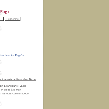
Blog :
tion de votre Page
">
à la main de fleurs chez Bazar
in à l'ancienne : Jadis
 lin brodé à la main
, fauteuils Auxerre 89000