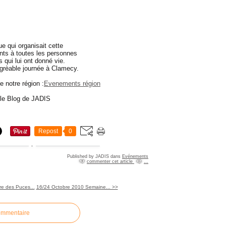
e qui organisait cette
nts à toutes les personnes
 qui lui ont donné vie.
agrèable journée à Clamecy.
 notre région :
Evenements région
r le Blog de JADIS
Repost
0
Published by JADIS
dans
Evénements
commenter cet article
…
re des Puces...
16/24 Octobre 2010 Semaine... >>
ommentaire