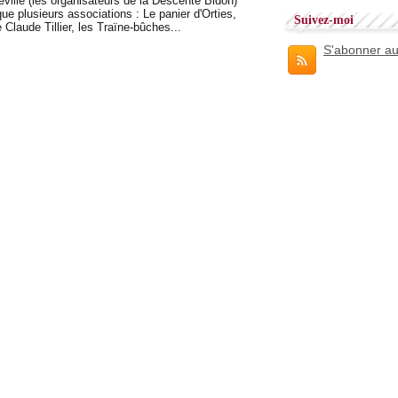
ille (les organisateurs de la Descente Bidon)
que plusieurs associations : Le panier d'Orties,
Suivez-moi
Claude Tillier, les Traïne-bûches...
S'abonner au