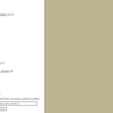
INCENT
(121)
s
(7)
à vendre
(4)
rti des nouveaux articles publiés.