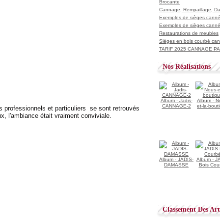
Brocante
Cannage, Rempaillage, D
Exemples de sièges cannés
Exemples de sièges cannés
Restaurations de meubles
Sièges en bois courbé ca
TARIF 2025 CANNAGE PAI
Nos Réalisations
Album - Jadis-
Album - N
CANNAGE-2
et-la-bout
 professionnels et particuliers se sont retrouvés
, l'ambiance était vraiment conviviale.
Album - JADIS-
Album - J
DAMASSE
Bois Cou
Classement Des Arti