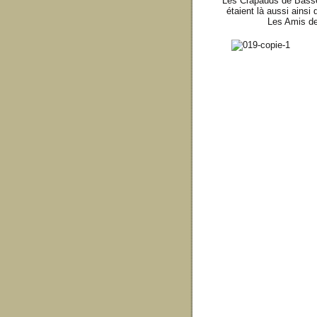
Les Crapauds de Bassev
étaient là aussi ainsi 
Les Amis de 