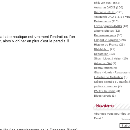
déjà vendus !
(543)
Artisanat JADIS
(150)
Brocante JADIS
(126)
Antiquités JADIS & ST V
Evénements
(115)
Livres-papiers JADIS
(43)
albums photos
(32)
Partenaires pros
(30)
a halte nautique est vraiment l'endroit ou l'on
Edgard le Tapissier
(28)
alors¨y chîner en plus c'est le paradis !!
Histoire de France
(23)
Blablabla...
(22)
Décoration
(13)
Sites - Lieux à visiter
(10)
Artisans d'Art
(9)
Restaurations
(9)
Gites - Hotels - Restaurant
L'Atelier de Mélantine
(5)
Sièges cannés ou paillés 
petites annonces
(4)
PARIS Tourisme
(3)
Blogs favoris
(1)
Newsletter
Abonnez-vous pour être ave
Email