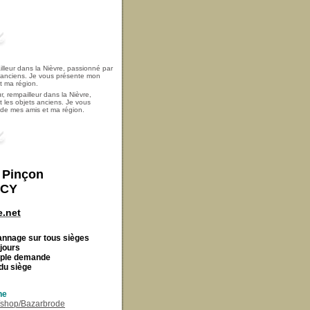
, rempailleur dans la Nièvre,
t les objets anciens. Je vous
i de mes amis et ma région.
t Pinçon
ECY
.net
Cannage
sur tous sièges
 jours
imple demande
du siège
ne
r/shop/Bazarbrode