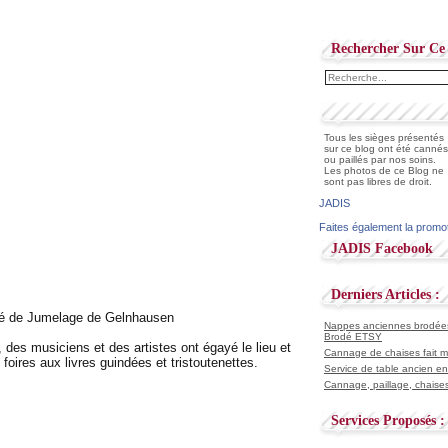
Rechercher Sur Ce 
Tous les sièges présentés
sur ce blog ont été cannés
ou paillés par nos soins.
Les photos de ce Blog ne
sont pas libres de droit.
JADIS
Faites également la promo
JADIS Facebook
Derniers Articles :
 de Jumelage de Gelnhausen
Nappes anciennes brodées 
Brodé ETSY
es musiciens et des artistes ont égayé le lieu et
Cannage de chaises fait ma
oires aux livres guindées et tristoutenettes.
Service de table ancien en
Cannage, paillage, chaises
Services Proposés :