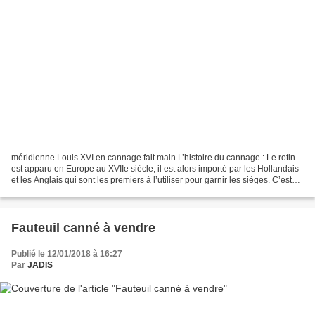
méridienne Louis XVI en cannage fait main L’histoire du cannage : Le rotin
est apparu en Europe au XVIIe siècle, il est alors importé par les Hollandais
et les Anglais qui sont les premiers à l’utiliser pour garnir les sièges. C’est
l’écorce d’une liane...
Fauteuil canné à vendre
Publié le 12/01/2018 à 16:27
Par
JADIS