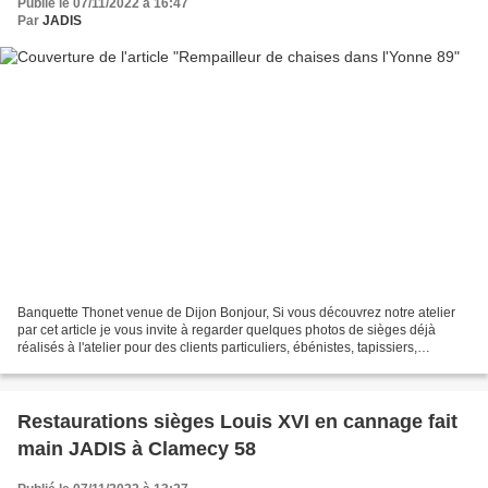
Publié le 07/11/2022 à 16:47
Par
JADIS
Banquette Thonet venue de Dijon Bonjour, Si vous découvrez notre atelier
par cet article je vous invite à regarder quelques photos de sièges déjà
réalisés à l'atelier pour des clients particuliers, ébénistes, tapissiers,
décorateurs d'intérieurs... Fauteuil...
Restaurations sièges Louis XVI en cannage fait
main JADIS à Clamecy 58