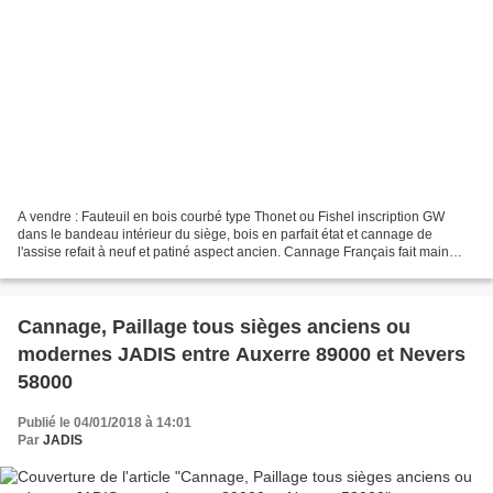
A vendre : Fauteuil en bois courbé type Thonet ou Fishel inscription GW
dans le bandeau intérieur du siège, bois en parfait état et cannage de
l'assise refait à neuf et patiné aspect ancien. Cannage Français fait main
(brin à brin) dans notre atelier....
Cannage, Paillage tous sièges anciens ou
modernes JADIS entre Auxerre 89000 et Nevers
58000
Publié le 04/01/2018 à 14:01
Par
JADIS