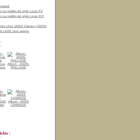
amassé
 ou paillés de style Louis XV
 ou paillés de style Louis XVI
nnés chez JADIS Clamecy 58500
LLAGE tous sièges
ous-
Album - JADIS-
ique
PAILLAGE
ADIS
Album - JADIS
rbé
CANNAGE
cles :