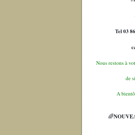
Tel 03 8
c
Nous restons à vot
de s
A bientô
NOUVE
🌈