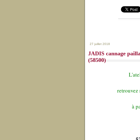
27 juillet 2018
JADIS cannage paill
(58500)
L'ate
retrouvez 
à p
5