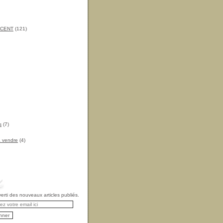
INCENT
(121)
s
(7)
à vendre
(4)
rti des nouveaux articles publiés.