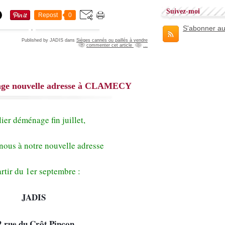
Suivez-moi
Repost
0
S'abonner au
Published by JADIS
dans
Sièges cannés ou paillés à vendre
commenter cet article
…
age nouvelle adresse à CLAMECY
lier déménage fin juillet,
nous à notre nouvelle adresse
artir du 1er septembre :
JADIS
2 rue du Crôt Pinçon