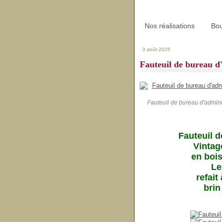
Nos réalisations
Bou
3 août 2025
Fauteuil de bureau d
Fauteuil de bureau d'admini
Fauteuil 
Vintag
en bois
Le
refait 
brin