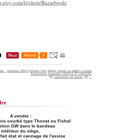
w.etsy.com/fr/shop/Bazarbrode
Repost
0
bla...
Artisanat JADIS
Artisans d'Art
Sièges cannés ou paillés à vendre
Evénements
Antiquités JADIS & ST VINCENT
commenter cet article
…
dre
A vendre :
ois courbé type Thonet ou Fishel
iption GW dans le bandeau
intérieur du siège,
fait état et cannage de l'assise