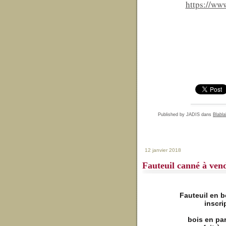
https://ww
Published by JADIS
dans
Blabla
12 janvier 2018
Fauteuil canné à ven
Fauteuil en b
inscr
bois en par