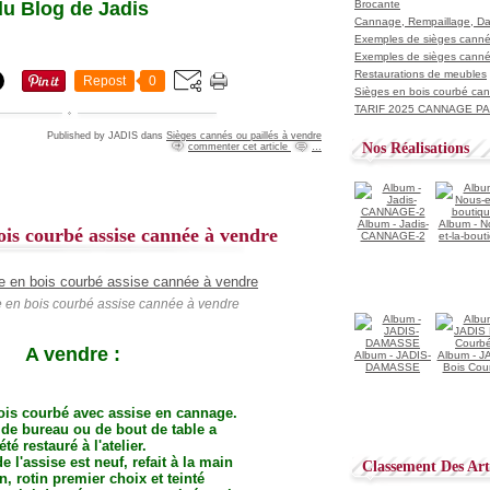
du Blog de Jadis
Brocante
Cannage, Rempaillage, D
Exemples de sièges cannés
Exemples de sièges cannés
Restaurations de meubles
Repost
0
Sièges en bois courbé ca
TARIF 2025 CANNAGE PAI
Published by JADIS
dans
Sièges cannés ou paillés à vendre
Nos Réalisations
commenter cet article
…
Album - Jadis-
Album - N
ois courbé assise cannée à vendre
CANNAGE-2
et-la-bout
e en bois courbé assise cannée à vendre
A vendre :
Album - JADIS-
Album - J
DAMASSE
Bois Cou
ois courbé avec assise en cannage.
l de bureau ou de bout de table a
été restauré à l'atelier.
 l'assise est neuf, refait à la main
Classement Des Arti
in, rotin premier choix et teinté