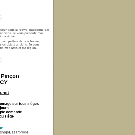
, rempailleur dans la Nièvre,
t les objets anciens. Je vous
i de mes amis et ma région.
t Pinçon
ECY
.net
Cannage
sur tous sièges
 jours
imple demande
du siège
ne
r/shop/Bazarbrode