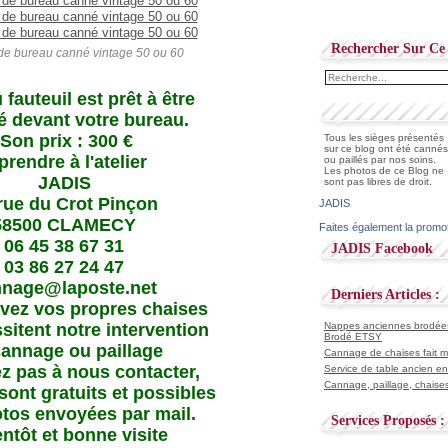
Rechercher Sur Ce 
 de bureau canné vintage 50 ou 60
fauteuil est prêt à être
lé devant votre bureau.
Son prix : 300 €
Tous les sièges présentés
sur ce blog ont été cannés
prendre à l'atelier
ou paillés par nos soins.
Les photos de ce Blog ne
JADIS
sont pas libres de droit.
rue du Crot Pinçon
JADIS
58500 CLAMECY
Faites également la promo
06 45 38 67 31
JADIS Facebook
03 86 27 24 47
nnage@laposte.net
Derniers Articles :
avez vos propres chaises
sitent notre intervention
Nappes anciennes brodées 
Brodé ETSY
cannage ou paillage
Cannage de chaises fait ma
ez pas à nous contacter,
Service de table ancien en
Cannage, paillage, chaises
 sont gratuits et possibles
tos envoyées par mail.
Services Proposés :
entôt et bonne visite