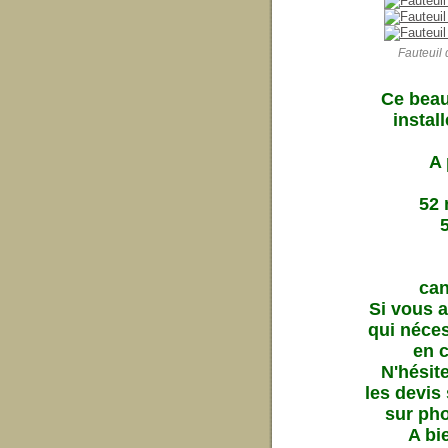
Fauteuil
Ce beau 
instal
A 
52 
ca
Si vous 
qui néces
en 
N'hésit
les devis
sur pho
A bi