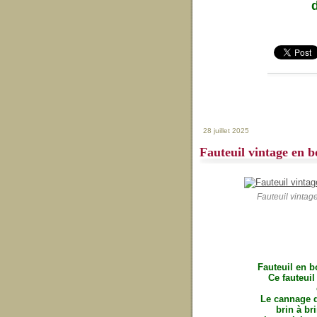
28 juillet 2025
Fauteuil vintage en b
Fauteuil vintag
Fauteuil en b
Ce fauteui
Le cannage de
brin à br