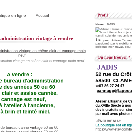
tique en ligne
Accueil
Profil
Name :
JADIS
'administration vintage à vendre
À Propos :
Artisan Canneur
passionné par le mobilier e
présente mon travail, celu
Où nous trouver ?
stration vintage en chêne clair et cannage main neuf
JADIS
52 rue du Crô
A vendre :
58500 CLAM
de bureau d'administration
03 86 27 24 47
e des années 50 ou 60
☎
cannage@laposte
 clair et assise cannée.
 cannage est neuf,
Atelier artisanal de 
à l'atelier à l'ancienne,
du
XVIIIe Siècle à nos
devis gratuits sur s
 à brin et teinté miel.
par mail avec photos 
🌈
NOUVEAU
🎉
La boutique est en lig
https://www.etsy.com/f