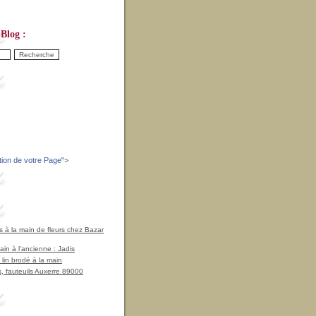
Blog :
tion de votre Page
">
à la main de fleurs chez Bazar
in à l'ancienne : Jadis
 lin brodé à la main
, fauteuils Auxerre 89000