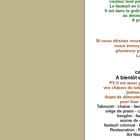
couleur miel po
Le fauteuil en l
Il est dans le goû
au desso
A pr
Si vous désirez nous
nous envoye
plusieurs po
L
c
A bientôt 
PS Il est aussi
vos châssis de siè
(même s
Avant de démonte
pour fixer
Tabouret - chaise - fau
siège de piano - ca
bergère - fa
assise de 
fauteuil colonial 
Restauration - N
Art Nou