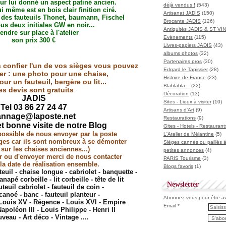
ur lui donné un aspect patiné ancien.
déjà vendus !
(543)
ui même est en bois clair finition ciré.
Artisanat JADIS
(150)
t des fauteuils Thonet, baumann, Fischel
Brocante JADIS
(126)
us deux initiales GW en noir...
Antiquités JADIS & ST V
endre sur place à l'atelier
Evénements
(115)
son prix 300 €
Livres-papiers JADIS
(43)
albums photos
(32)
Partenaires pros
(30)
 confier l'un de vos sièges vous pouvez
Edgard le Tapissier
(28)
r : une photo pour une chaise,
Histoire de France
(23)
ur un fauteuil, bergère ou lit...
Blablabla...
(22)
es devis sont gratuits
Décoration
(13)
JADIS
Sites - Lieux à visiter
(10)
Tel 03 86 27 24 47
Artisans d'Art
(9)
annage@laposte.net
Restaurations
(9)
et bonne visite de notre Blog
Gites - Hotels - Restaurant
 possible de nous envoyer par la poste
L'Atelier de Mélantine
(5)
ges car ils sont nombreux à se démonter
Sièges cannés ou paillés 
ur les chaises anciennes...)
petites annonces
(4)
r ou d'envoyer merci de nous contacter
PARIS Tourisme
(3)
 la date de réalisation ensemble.
Blogs favoris
(1)
teuil - chaise longue - cabriolet - banquette -
napé corbeille - lit corbeille - tête de lit
Newsletter
uteuil cabriolet - fauteuil de coin -
canoé - banc - fauteuil planteur -
Abonnez-vous pour être ave
- Louis XV - Régence - Louis XVI - Empire
Email
apoléon III - Louis Philippe - Henri II
veau - Art déco - Vintage ....