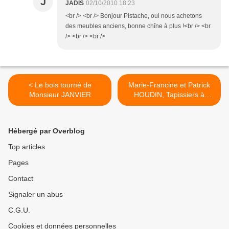
J
JADIS
02/10/2010 18:23
<br /> <br /> Bonjour Pistache, oui nous achetons
des meubles anciens, bonne chîne à plus !<br /> <br
/> <br /> <br />
< Le bois tourné de
Marie-Francine et Patrick
Monsieur JANVIER
HOUDIN, Tapissiers à
Clamecy (58500)et à Paris
(75015) >
Hébergé par Overblog
Top articles
Pages
Contact
Signaler un abus
C.G.U.
Cookies et données personnelles