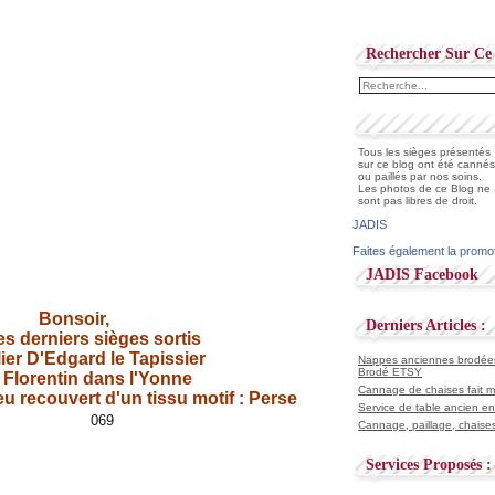
Rechercher Sur Ce 
Tous les sièges présentés
sur ce blog ont été cannés
ou paillés par nos soins.
Les photos de ce Blog ne
sont pas libres de droit.
JADIS
Faites également la promo
JADIS Facebook
Bonsoir,
Derniers Articles :
les derniers sièges sortis
elier D'Edgard le Tapissier
Nappes anciennes brodées 
Brodé ETSY
 Florentin dans l'Yonne
Cannage de chaises fait ma
u recouvert d'un tissu motif : Perse
Service de table ancien en
Cannage, paillage, chaises
Services Proposés :