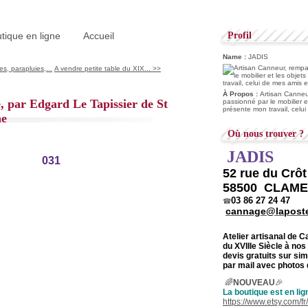
tique en ligne
Accueil
Profil
Name :
JADIS
s, parapluies,...
A vendre petite table du XIX... >>
À Propos :
Artisan Canneur
, par Edgard Le Tapissier de St
passionné par le mobilier e
présente mon travail, celu
ne
Où nous trouver ?
JADIS
52 rue du Crô
58500 CLAM
03 86 27 24 47
☎
cannage@laposte
Atelier artisanal de 
du
XVIIIe Siècle à nos
devis gratuits sur s
par mail avec photos 
🌈
NOUVEAU
🎉
La boutique est en lig
https://www.etsy.com/f