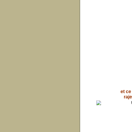
et ce
raje