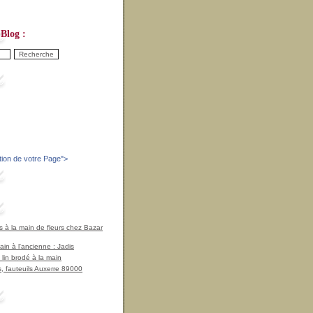
Blog :
tion de votre Page
">
à la main de fleurs chez Bazar
in à l'ancienne : Jadis
 lin brodé à la main
, fauteuils Auxerre 89000