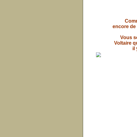
Comm
encore de 
Vous s
Voltaire 
il