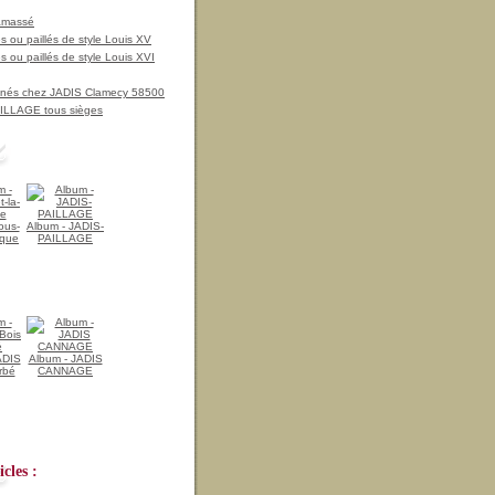
amassé
 ou paillés de style Louis XV
 ou paillés de style Louis XVI
nnés chez JADIS Clamecy 58500
LLAGE tous sièges
ous-
Album - JADIS-
ique
PAILLAGE
ADIS
Album - JADIS
rbé
CANNAGE
cles :