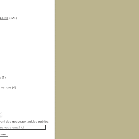
INCENT
(121)
s
(7)
à vendre
(4)
rti des nouveaux articles publiés.