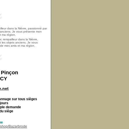
, rempailleur dans la Nièvre,
t les objets anciens. Je vous
i de mes amis et ma région.
t Pinçon
ECY
.net
Cannage
sur tous sièges
 jours
imple demande
du siège
ne
r/shop/Bazarbrode