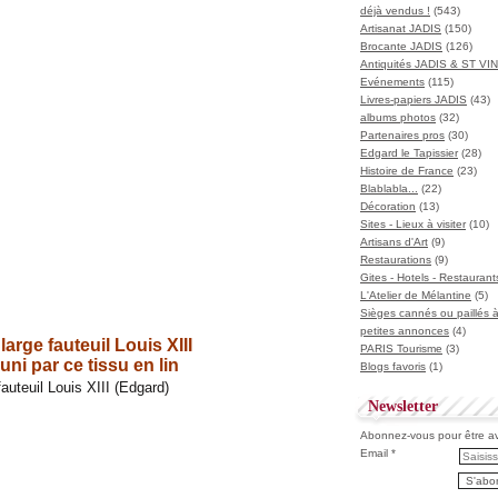
déjà vendus !
(543)
Artisanat JADIS
(150)
Brocante JADIS
(126)
Antiquités JADIS & ST V
Evénements
(115)
Livres-papiers JADIS
(43)
albums photos
(32)
Partenaires pros
(30)
Edgard le Tapissier
(28)
Histoire de France
(23)
Blablabla...
(22)
Décoration
(13)
Sites - Lieux à visiter
(10)
Artisans d'Art
(9)
Restaurations
(9)
Gites - Hotels - Restaurant
L'Atelier de Mélantine
(5)
Sièges cannés ou paillés 
petites annonces
(4)
 large fauteuil Louis XIII
PARIS Tourisme
(3)
uni par ce tissu en lin
Blogs favoris
(1)
Newsletter
Abonnez-vous pour être ave
Email