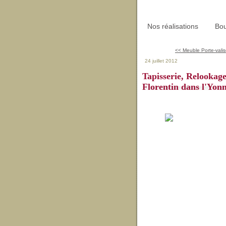
Nos réalisations
Bou
<< Meuble Porte-valise
24 juillet 2012
Tapisserie, Relookage
Florentin dans l'Yon