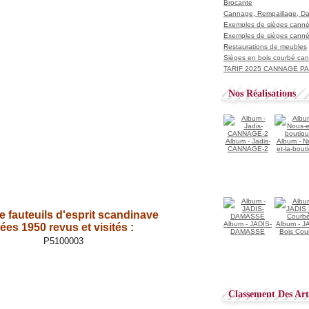
Brocante
Cannage, Rempaillage, D
Exemples de sièges cannés
Exemples de sièges cannés
Restaurations de meubles
Sièges en bois courbé ca
TARIF 2025 CANNAGE PAI
Nos Réalisations
Album - Jadis-
Album - N
CANNAGE-2
et-la-bout
e fauteuils d'esprit scandinave
Album - JADIS-
Album - J
es 1950 revus et visités :
DAMASSE
Bois Cou
Classement Des Arti