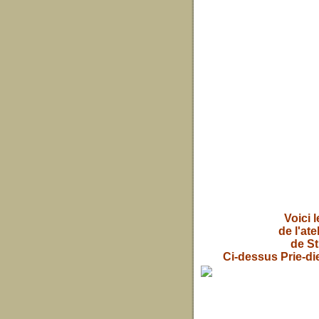
Voici 
de l'at
de St
Ci-dessus Prie-die