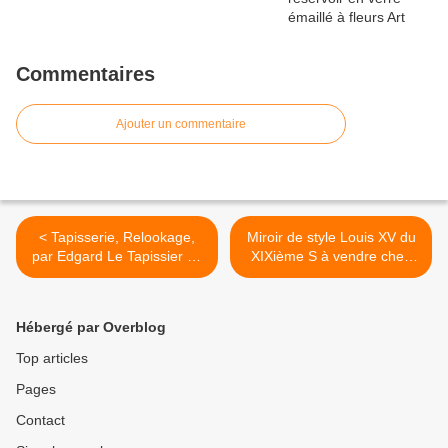
Commentaires
Ajouter un commentaire
< Tapisserie, Relookage,
Miroir de style Louis XV du
par Edgard Le Tapissier de
XIXième S à vendre chez
St Florentin dans l'Yonne
Jadis (58500) >
Hébergé par Overblog
Top articles
Pages
Contact