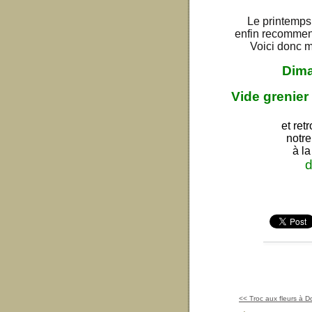
Le printemps 
enfin recommenc
Voici donc 
Dima
Vide grenier
et re
notre
à la
d
<< Troc aux fleurs à D