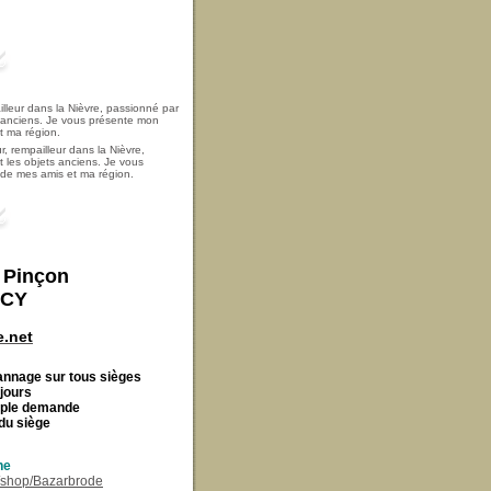
, rempailleur dans la Nièvre,
t les objets anciens. Je vous
i de mes amis et ma région.
t Pinçon
ECY
.net
Cannage
sur tous sièges
 jours
imple demande
du siège
ne
r/shop/Bazarbrode