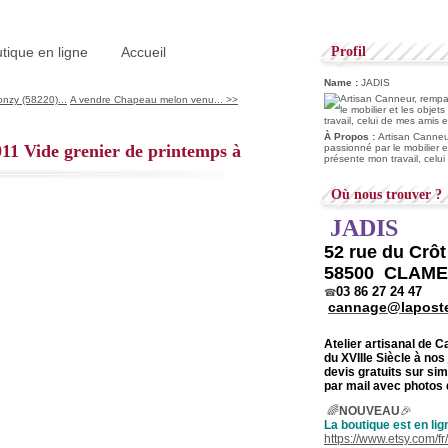
tique en ligne
Accueil
Profil
Name :
JADIS
onzy (58220)...
A vendre Chapeau melon venu... >>
À Propos :
Artisan Canneur
11 Vide grenier de printemps à
passionné par le mobilier e
présente mon travail, celu
Où nous trouver ?
JADIS
52 rue du Crô
58500 CLAM
03 86 27 24 47
☎
cannage@laposte
Atelier artisanal de 
du
XVIIIe Siècle à nos
devis gratuits sur s
par mail avec photos 
🌈
NOUVEAU
🎉
La boutique est en lig
https://www.etsy.com/f