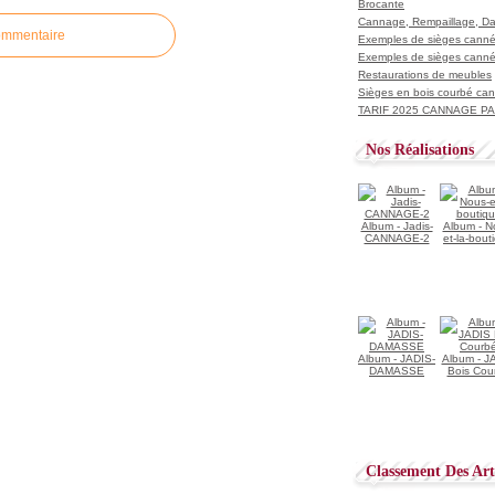
Brocante
Cannage, Rempaillage, D
ommentaire
Exemples de sièges cannés
Exemples de sièges cannés
Restaurations de meubles
Sièges en bois courbé ca
TARIF 2025 CANNAGE PAI
Nos Réalisations
Album - Jadis-
Album - N
CANNAGE-2
et-la-bout
Album - JADIS-
Album - J
DAMASSE
Bois Cou
Classement Des Arti