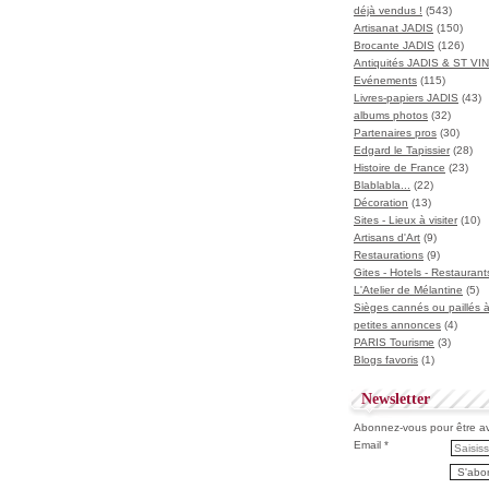
déjà vendus !
(543)
Artisanat JADIS
(150)
Brocante JADIS
(126)
Antiquités JADIS & ST V
Evénements
(115)
Livres-papiers JADIS
(43)
albums photos
(32)
Partenaires pros
(30)
Edgard le Tapissier
(28)
Histoire de France
(23)
Blablabla...
(22)
Décoration
(13)
Sites - Lieux à visiter
(10)
Artisans d'Art
(9)
Restaurations
(9)
Gites - Hotels - Restaurant
L'Atelier de Mélantine
(5)
Sièges cannés ou paillés 
petites annonces
(4)
PARIS Tourisme
(3)
Blogs favoris
(1)
Newsletter
Abonnez-vous pour être ave
Email