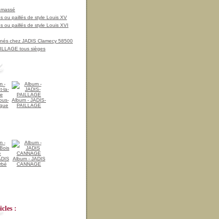
amassé
 ou paillés de style Louis XV
 ou paillés de style Louis XVI
nnés chez JADIS Clamecy 58500
LLAGE tous sièges
ous-
Album - JADIS-
ique
PAILLAGE
ADIS
Album - JADIS
rbé
CANNAGE
cles :