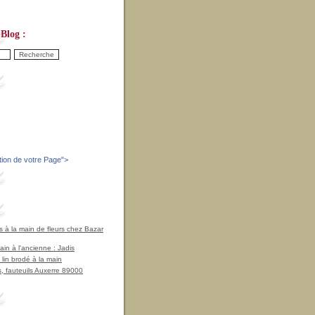
Blog :
tion de votre Page
">
à la main de fleurs chez Bazar
in à l'ancienne : Jadis
 lin brodé à la main
, fauteuils Auxerre 89000