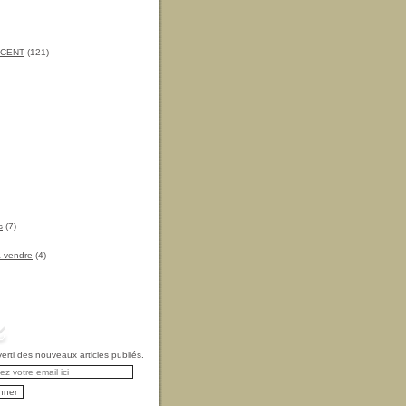
INCENT
(121)
s
(7)
à vendre
(4)
rti des nouveaux articles publiés.