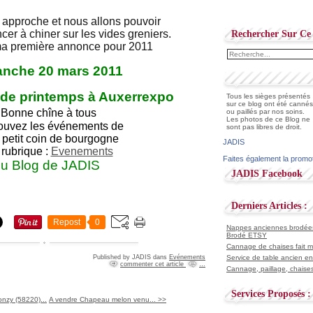
approche et nous allons pouvoir
er à chiner sur les vides greniers.
Rechercher Sur Ce 
ma première annonce pour 2011
nche 20 mars 2011
 de printemps à Auxerrexpo
Tous les sièges présentés
sur ce blog ont été cannés
Bonne chîne à tous
ou paillés par nos soins.
Les photos de ce Blog ne
trouvez les événements de
sont pas libres de droit.
 petit coin de bourgogne
JADIS
 rubrique :
Evenements
Faites également la promo
u Blog de JADIS
JADIS Facebook
Derniers Articles :
Repost
0
Nappes anciennes brodées 
Brodé ETSY
Cannage de chaises fait ma
Published by JADIS
dans
Evénements
Service de table ancien en
commenter cet article
…
Cannage, paillage, chaises
Services Proposés :
onzy (58220)...
A vendre Chapeau melon venu... >>