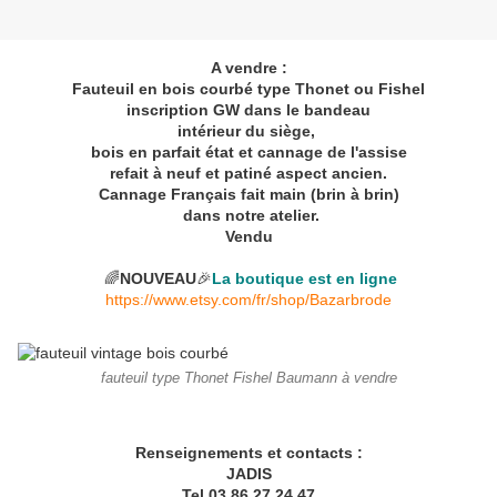
A vendre :
Fauteuil en bois courbé type Thonet ou Fishel
inscription GW dans le bandeau
intérieur du siège,
bois en parfait état et cannage de l'assise
refait à neuf et patiné aspect ancien.
Cannage Français fait main (brin à brin)
dans notre
atelier.
Vendu
🌈
NOUVEAU
🎉
La boutique est en ligne
https://www.etsy.com/fr/shop/Bazarbrode
fauteuil type Thonet Fishel Baumann à vendre
Renseignements et contacts :
JADIS
Tel 03 86 27 24 47