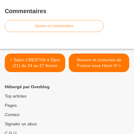
Commentaires
Ajouter un commentaire
< Salon CREATIVA à Dijon
Moeurs et costumes de
(21) du 24 au 27 février
France sous Henri IV >
2011 (gratuit le 24 de 16 à
18 h)
Hébergé par Overblog
Top articles
Pages
Contact
Signaler un abus
C.G.U.