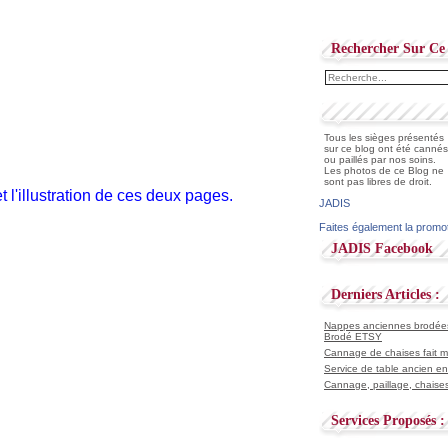
Rechercher Sur Ce 
Tous les sièges présentés
sur ce blog ont été cannés
ou paillés par nos soins.
Les photos de ce Blog ne
sont pas libres de droit.
et l'illustration de ces deux pages.
JADIS
Faites également la promo
JADIS Facebook
Derniers Articles :
Nappes anciennes brodées 
Brodé ETSY
Cannage de chaises fait ma
Service de table ancien en
Cannage, paillage, chaises
Services Proposés :