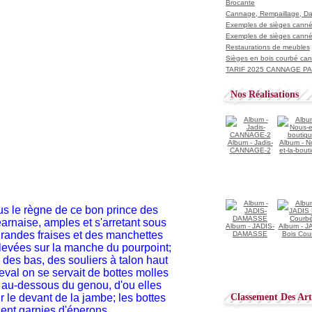
Brocante
Cannage, Rempaillage, D
Exemples de sièges cannés
Exemples de sièges cannés
Restaurations de meubles
Sièges en bois courbé ca
TARIF 2025 CANNAGE PAI
Nos Réalisations
Album - Jadis-
Album - N
CANNAGE-2
et-la-bout
us le règne de ce bon prince des
éarnaise, amples et s'arretant sous
Album - JADIS-
Album - J
grandes fraises et des manchettes
DAMASSE
Bois Cou
levées sur la manche du pourpoint;
i des bas, des souliers à talon haut
heval on se servait de bottes molles
 au-dessous du genou, d'ou elles
r le devant de la jambe; les bottes
Classement Des Arti
ient garnies d'éperons.