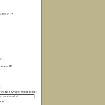
INCENT
(121)
s
(7)
à vendre
(4)
rti des nouveaux articles publiés.