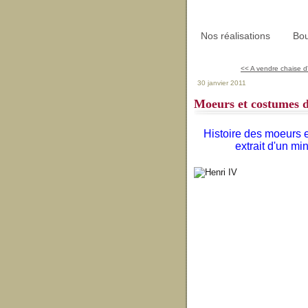
Nos réalisations
Bou
<< A vendre chaise d
30 janvier 2011
Moeurs et costumes d
Histoire des moeurs 
extrait d'un mi