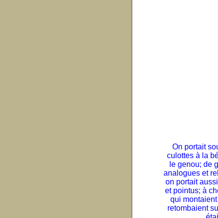
On portait so
culottes à la b
le genou; de 
analogues et re
on portait auss
et pointus; à c
qui montaient
retombaient su
éta