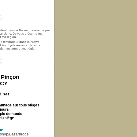
, rempailleur dans la Nièvre,
t les objets anciens. Je vous
i de mes amis et ma région.
t Pinçon
ECY
.net
Cannage
sur tous sièges
 jours
imple demande
du siège
ne
r/shop/Bazarbrode