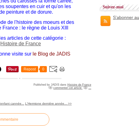
hes ou carosses la forme carrée,
es soupentes en cuir et qu'on les
Suivez-moi
de peinture et de dorure.
S'abonner au
de de l'histoire des moeurs et des
France : le règne de Louis XIII
es articles de cette catégorie :
Histoire de France
bonne visite sur
le Blog de JADIS
Repost
0
Published by JADIS
dans
Histoire de France
commenter cet article
…
'enfant cannée...
L'Hermione dernière année... >>
ommentaire