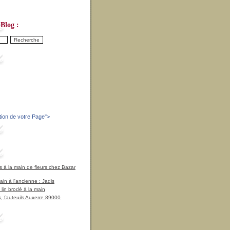
Blog :
tion de votre Page
">
à la main de fleurs chez Bazar
in à l'ancienne : Jadis
 lin brodé à la main
, fauteuils Auxerre 89000