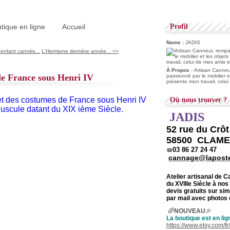
tique en ligne
Accueil
Profil
Name :
JADIS
'enfant cannée...
L'Hermione dernière année... >>
À Propos :
Artisan Canneur
e France sous Henri IV
passionné par le mobilier e
présente mon travail, celu
et des costumes de France sous Henri IV
Où nous trouver ?
nuscule datant du XIX ième Siècle.
JADIS
52 rue du Crô
58500 CLAM
03 86 27 24 47
☎
cannage@laposte
Atelier artisanal de 
du
XVIIIe Siècle à nos
devis gratuits sur s
par mail avec photos 
🌈
NOUVEAU
🎉
La boutique est en lig
https://www.etsy.com/f