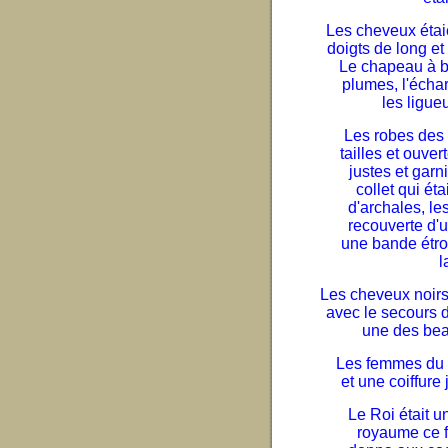
Les cheveux étaie
doigts de long et
Le chapeau à b
plumes, l'échar
les ligue
Les robes des
tailles et ouve
justes et gar
collet qui éta
d'archales, le
recouverte d'u
une bande étroi
l
Les cheveux noirs 
avec le secours de
une des bea
Les femmes du p
et une coiffure 
Le Roi était 
royaume ce fu