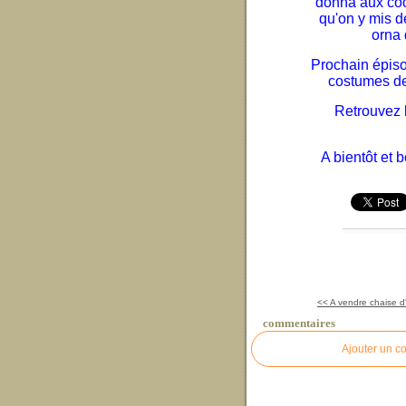
donna aux coc
qu'on y mis d
orna 
Prochain épiso
costumes de 
Retrouvez l
A bientôt et 
<< A vendre chaise d
commentaires
Ajouter un c