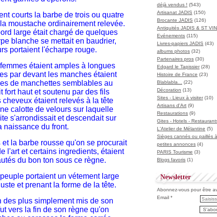
déjà vendus !
(543)
Artisanat JADIS
(150)
nt courts la barbe de trois ou quatre
Brocante JADIS
(126)
 la moustache ordinairement relevée.
Antiquités JADIS & ST V
ord large était chargé de quelques
Evénements
(115)
pe blanche se mettait en baudrier,
Livres-papiers JADIS
(43)
urs portaient l'écharpe rouge.
albums photos
(32)
Partenaires pros
(30)
 femmes étaient amples à longues
Edgard le Tapissier
(28)
rtes par devant les manches étaient
Histoire de France
(23)
nies de manchettes semblables au
Blablabla...
(22)
Décoration
(13)
it fort haut et soutenu par des fils
Sites - Lieux à visiter
(10)
s cheveux étaient relevés à la tête
Artisans d'Art
(9)
ne calotte de velours sur laquelle
Restaurations
(9)
te s'arrondissait et descendait sur
Gites - Hotels - Restaurant
a naissance du front.
L'Atelier de Mélantine
(5)
Sièges cannés ou paillés 
et la barbe rousse qu'on se procurait
petites annonces
(4)
 l'art et certains ingredients, étaient
PARIS Tourisme
(3)
utés du bon ton sous ce règne.
Blogs favoris
(1)
euple portaient un vétement large
Newsletter
juste et prenant la forme de la tête.
Abonnez-vous pour être ave
Email
un des plus simplement mis de son
t vers la fin de son règne qu'on