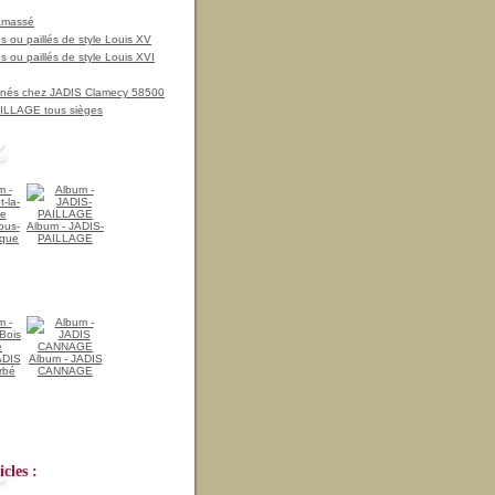
amassé
 ou paillés de style Louis XV
 ou paillés de style Louis XVI
nnés chez JADIS Clamecy 58500
LLAGE tous sièges
ous-
Album - JADIS-
ique
PAILLAGE
ADIS
Album - JADIS
rbé
CANNAGE
cles :