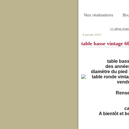
Nos réalisations
Bou
<< siège d'atel
9 janvier 2017
table basse vintage 6
table bas
des années
diamètre du pied
Rense
c
A bientôt et b