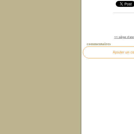
<< siège d'atel
commentaires
Ajouter un c