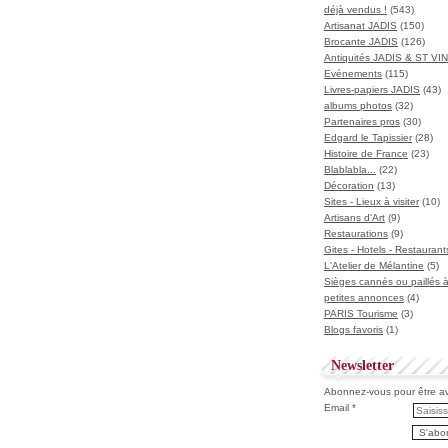
déjà vendus !
(543)
Artisanat JADIS
(150)
Brocante JADIS
(126)
Antiquités JADIS & ST V
Evénements
(115)
Livres-papiers JADIS
(43)
albums photos
(32)
Partenaires pros
(30)
Edgard le Tapissier
(28)
Histoire de France
(23)
Blablabla...
(22)
Décoration
(13)
Sites - Lieux à visiter
(10)
Artisans d'Art
(9)
Restaurations
(9)
Gites - Hotels - Restaurant
L'Atelier de Mélantine
(5)
Sièges cannés ou paillés 
petites annonces
(4)
PARIS Tourisme
(3)
Blogs favoris
(1)
Newsletter
Abonnez-vous pour être ave
Email