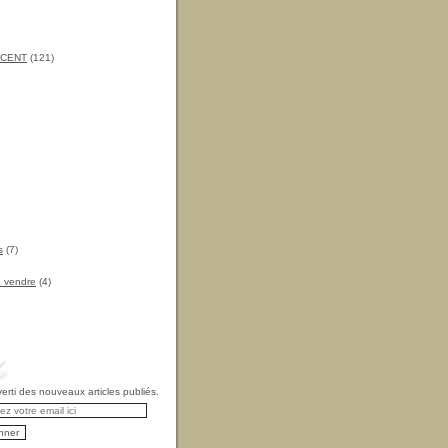
INCENT
(121)
s
(7)
à vendre
(4)
rti des nouveaux articles publiés.