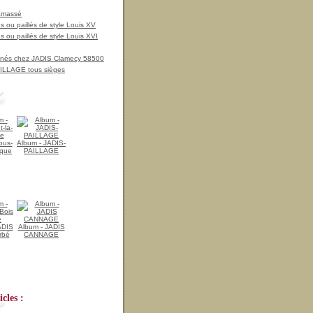
amassé
 ou paillés de style Louis XV
 ou paillés de style Louis XVI
nnés chez JADIS Clamecy 58500
LLAGE tous sièges
ous-
Album - JADIS-
ique
PAILLAGE
ADIS
Album - JADIS
rbé
CANNAGE
cles :