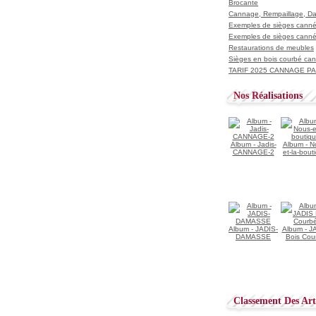
Brocante
Cannage, Rempaillage, D
Exemples de sièges cannés
Exemples de sièges cannés
Restaurations de meubles
Sièges en bois courbé ca
TARIF 2025 CANNAGE PAI
Nos Réalisations
Album - Jadis-
Album - N
CANNAGE-2
et-la-bout
Album - JADIS-
Album - J
DAMASSE
Bois Cou
Classement Des Arti