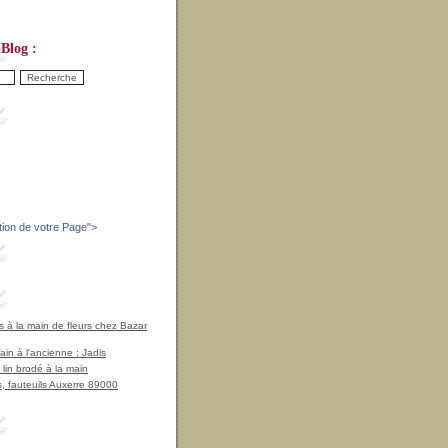
Blog :
tion de votre Page
">
à la main de fleurs chez Bazar
in à l'ancienne : Jadis
 lin brodé à la main
, fauteuils Auxerre 89000