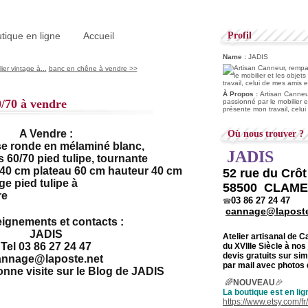
tique en ligne
Accueil
Profil
Name :
JADIS
ier vintage à...
banc en chêne à vendre >>
À Propos :
Artisan Canneur
0/70 à vendre
passionné par le mobilier e
présente mon travail, celu
A Vendre :
Où nous trouver ?
se ronde en mélaminé blanc,
JADIS
 60/70 pied tulipe, tournante
 40 cm plateau 60 cm hauteur 40 cm
52 rue du Crô
58500 CLAM
03 86 27 24 47
☎
cannage@laposte
ignements et contacts :
JADIS
Atelier artisanal de 
Tel 03 86 27 24 47
du
XVIIIe Siècle à nos
devis gratuits sur s
annage@laposte.net
par mail avec photos 
onne visite sur le Blog de JADIS
🌈
NOUVEAU
🎉
La boutique est en lig
https://www.etsy.com/f