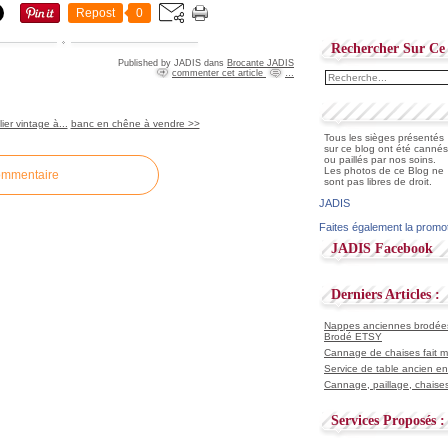
Repost
0
Rechercher Sur Ce 
Published by JADIS
dans
Brocante JADIS
commenter cet article
…
ier vintage à...
banc en chêne à vendre >>
Tous les sièges présentés
sur ce blog ont été cannés
ou paillés par nos soins.
Les photos de ce Blog ne
ommentaire
sont pas libres de droit.
JADIS
Faites également la promo
JADIS Facebook
Derniers Articles :
Nappes anciennes brodées 
Brodé ETSY
Cannage de chaises fait ma
Service de table ancien en
Cannage, paillage, chaises
Services Proposés :