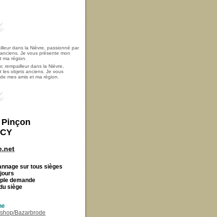
, rempailleur dans la Nièvre,
t les objets anciens. Je vous
i de mes amis et ma région.
t Pinçon
ECY
.net
Cannage
sur tous sièges
 jours
imple demande
du siège
ne
r/shop/Bazarbrode