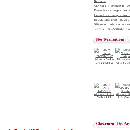
Brocante
Cannage, Rempaillage, D
Exemples de sièges cannés
Exemples de sièges cannés
Restaurations de meubles
Sièges en bois courbé ca
TARIF 2025 CANNAGE PAI
Nos Réalisations
Album - Jadis-
Album - N
CANNAGE-2
et-la-bout
Album - JADIS-
Album - J
DAMASSE
Bois Cou
Classement Des Arti