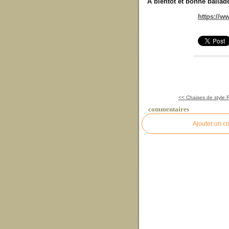
A bientôt et bonne ballad
https://w
<< Chaises de style 
commentaires
Ajouter un c