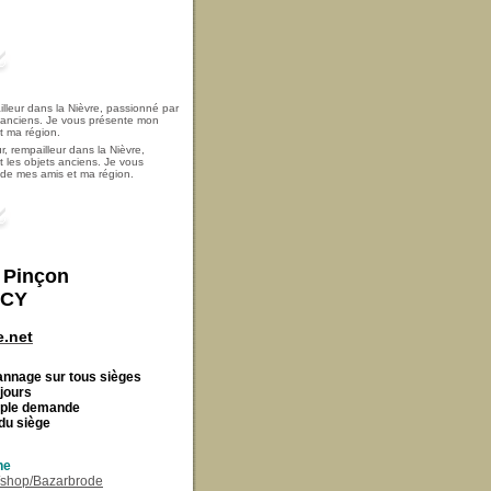
, rempailleur dans la Nièvre,
t les objets anciens. Je vous
i de mes amis et ma région.
t Pinçon
ECY
.net
Cannage
sur tous sièges
 jours
imple demande
du siège
ne
r/shop/Bazarbrode