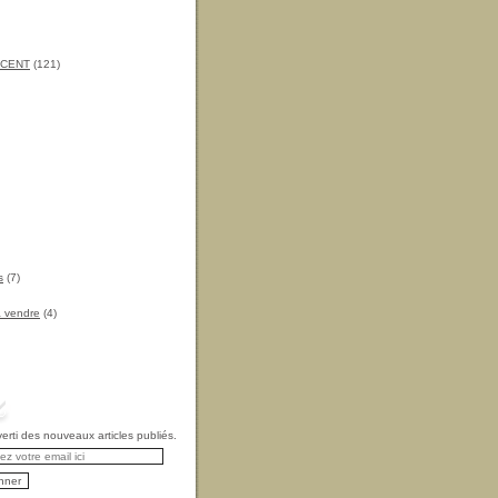
INCENT
(121)
s
(7)
à vendre
(4)
rti des nouveaux articles publiés.