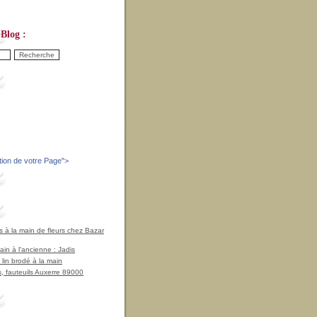
Blog :
tion de votre Page
">
à la main de fleurs chez Bazar
in à l'ancienne : Jadis
 lin brodé à la main
, fauteuils Auxerre 89000