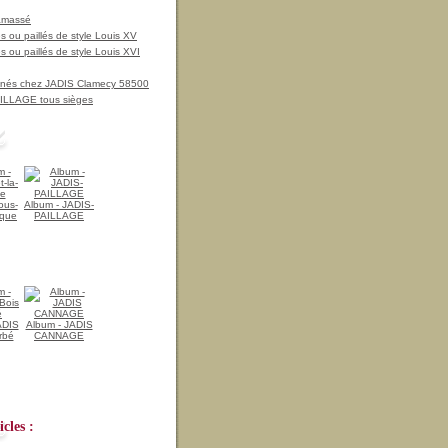
amassé
 ou paillés de style Louis XV
 ou paillés de style Louis XVI
nnés chez JADIS Clamecy 58500
LLAGE tous sièges
ous-
Album - JADIS-
ique
PAILLAGE
ADIS
Album - JADIS
rbé
CANNAGE
cles :