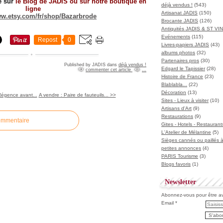
e sur
le Blog de JADIS ou sur notre boutique en
déjà vendus !
(543)
ligne
Artisanat JADIS
(150)
ww.etsy.com/fr/shop/Bazarbrode
Brocante JADIS
(126)
Antiquités JADIS & ST V
Evénements
(115)
Repost
0
Livres-papiers JADIS
(43)
albums photos
(32)
Partenaires pros
(30)
Published by JADIS
dans
déjà vendus !
Edgard le Tapissier
(28)
commenter cet article
…
Histoire de France
(23)
Blablabla...
(22)
Décoration
(13)
Régence avant...
A vendre : Paire de fauteuils... >>
Sites - Lieux à visiter
(10)
Artisans d'Art
(9)
Restaurations
(9)
ommentaire
Gites - Hotels - Restaurant
L'Atelier de Mélantine
(5)
Sièges cannés ou paillés 
petites annonces
(4)
PARIS Tourisme
(3)
Blogs favoris
(1)
Newsletter
Abonnez-vous pour être ave
Email