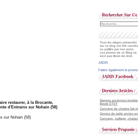
Rechercher Sur Ce 
Tous les sièges présentés
sur ce blog ont été cannés
ou paillés par nos soins.
Les photos de ce Blog ne
sont pas libres de droit.
JADIS
Faites également la promo
JADIS Facebook
Derniers Articles :
Nappes anciennes brodées 
faire restaurer, à la Brocante,
Brodé ETSY
nte d'Entrains sur Nohain (58)
Cannage de chaises fait ma
Service de table ancien en
Cannage, paillage, chaises
Services Proposés :