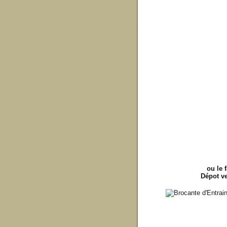
ou le 
Dépot ve