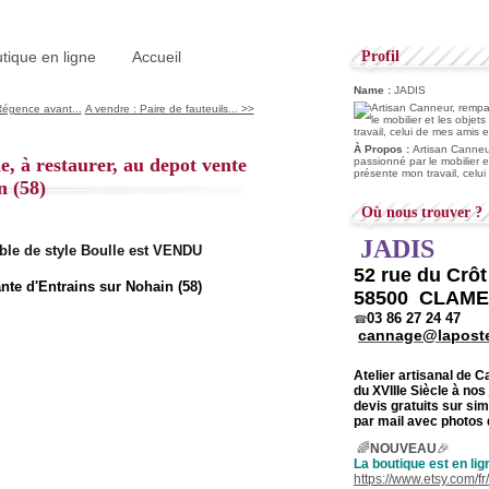
tique en ligne
Accueil
Profil
Name :
JADIS
Régence avant...
A vendre : Paire de fauteuils... >>
À Propos :
Artisan Canneur
e, à restaurer, au depot vente
passionné par le mobilier e
présente mon travail, celu
n (58)
Où nous trouver ?
JADIS
le de style Boulle est VENDU
52 rue du Crô
58500 CLAM
03 86 27 24 47
☎
cannage@laposte
Atelier artisanal de 
du
XVIIIe Siècle à nos
devis gratuits sur s
par mail avec photos 
🌈
NOUVEAU
🎉
La boutique est en lig
https://www.etsy.com/f