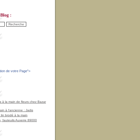
Blog :
tion de votre Page
">
à la main de fleurs chez Bazar
in à l'ancienne : Jadis
 lin brodé à la main
, fauteuils Auxerre 89000