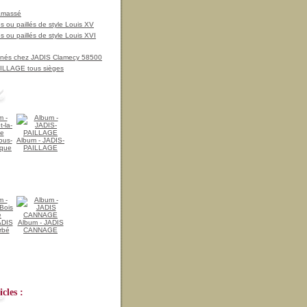
amassé
 ou paillés de style Louis XV
 ou paillés de style Louis XVI
nnés chez JADIS Clamecy 58500
LLAGE tous sièges
ous-
Album - JADIS-
ique
PAILLAGE
ADIS
Album - JADIS
rbé
CANNAGE
cles :