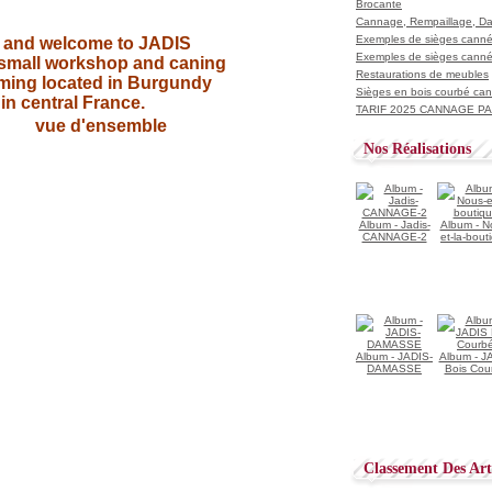
Brocante
Cannage, Rempaillage, D
Exemples de sièges cannés
o and welcome to JADIS
Exemples de sièges cannés
 small workshop and caning
Restaurations de meubles
ming located in Burgundy
Sièges en bois courbé ca
in central France.
TARIF 2025 CANNAGE PAI
Nos Réalisations
Album - Jadis-
Album - N
CANNAGE-2
et-la-bout
Album - JADIS-
Album - J
DAMASSE
Bois Cou
Classement Des Arti