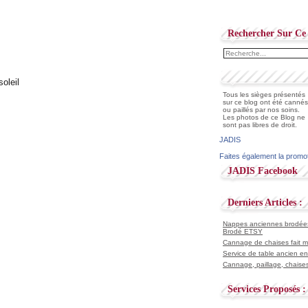
Rechercher Sur Ce 
Tous les sièges présentés
sur ce blog ont été cannés
ou paillés par nos soins.
Les photos de ce Blog ne
sont pas libres de droit.
JADIS
Faites également la promo
JADIS Facebook
Derniers Articles :
Nappes anciennes brodées 
Brodé ETSY
Cannage de chaises fait ma
Service de table ancien en
Cannage, paillage, chaises
Services Proposés :