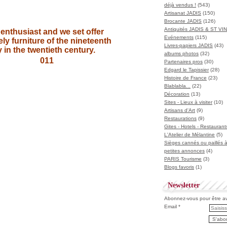
déjà vendus !
(543)
Artisanat JADIS
(150)
Brocante JADIS
(126)
Antiquités JADIS & ST V
enthusiast and we set offer
Evénements
(115)
ely furniture of the nineteenth
Livres-papiers JADIS
(43)
 in the twentieth century.
albums photos
(32)
Partenaires pros
(30)
Edgard le Tapissier
(28)
Histoire de France
(23)
Blablabla...
(22)
Décoration
(13)
Sites - Lieux à visiter
(10)
Artisans d'Art
(9)
Restaurations
(9)
Gites - Hotels - Restaurant
L'Atelier de Mélantine
(5)
Sièges cannés ou paillés 
petites annonces
(4)
PARIS Tourisme
(3)
Blogs favoris
(1)
Newsletter
Abonnez-vous pour être ave
Email