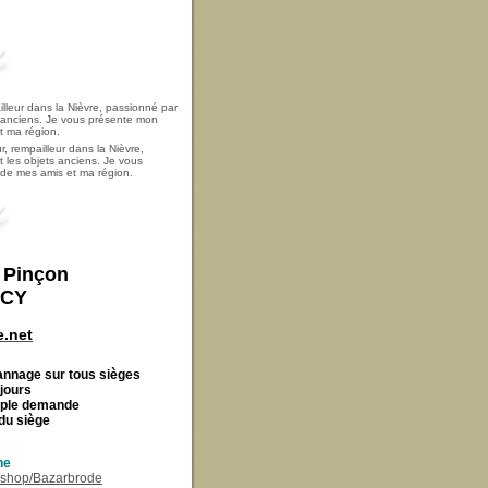
, rempailleur dans la Nièvre,
t les objets anciens. Je vous
i de mes amis et ma région.
t Pinçon
ECY
.net
Cannage
sur tous sièges
 jours
imple demande
du siège
ne
r/shop/Bazarbrode