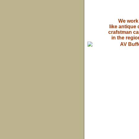
We work 
like antique
crafstman ca
in the regi