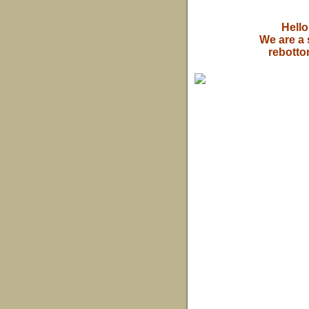
Hell
We are a
rebotto