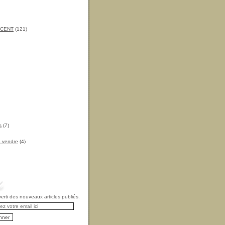
INCENT
(121)
s
(7)
à vendre
(4)
rti des nouveaux articles publiés.