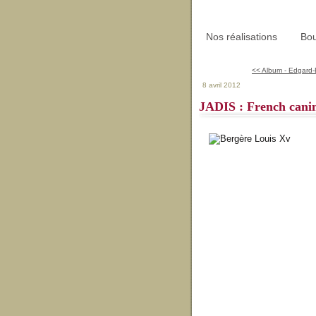
Nos réalisations
Bou
<< Album - Edgard-
8 avril 2012
JADIS : French cani