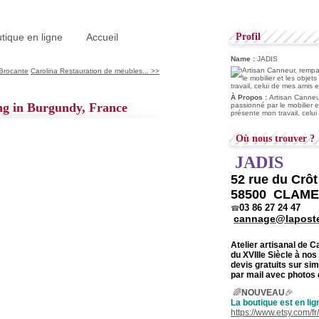
tique en ligne
Accueil
Profil
Name :
JADIS
Brocante
Carolina Restauration de meubles... >>
À Propos :
Artisan Canneur
ng in Burgundy, France
passionné par le mobilier e
présente mon travail, celu
Où nous trouver ?
JADIS
52 rue du Crô
58500 CLAM
03 86 27 24 47
☎
cannage@laposte
Atelier artisanal de 
du
XVIIIe Siècle à nos
devis gratuits sur s
par mail avec photos 
🌈
NOUVEAU
🎉
La boutique est en lig
https://www.etsy.com/f