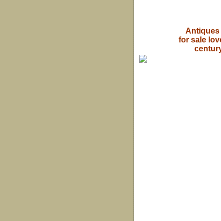
Antiques 
for sale lov
century