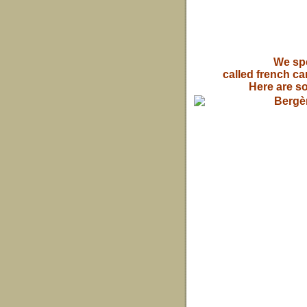
We spe
called french ca
Here are s