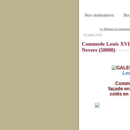
Nos réalisations
Bou
<< Moeurs et costumes
15 juillet 2010
Commode Louis XVI d
Nevers (58000)
Lou
Commo
façade en
cotés en