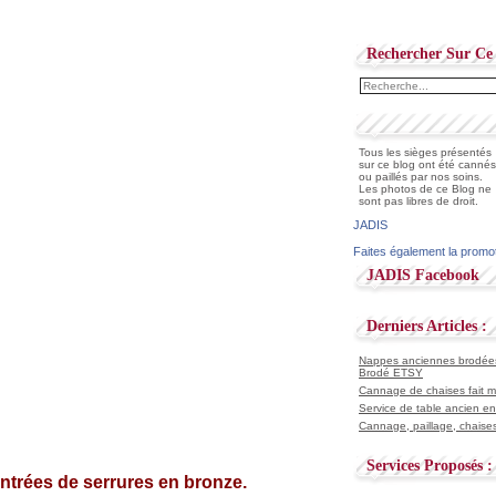
Rechercher Sur Ce 
Tous les sièges présentés
sur ce blog ont été cannés
ou paillés par nos soins.
Les photos de ce Blog ne
sont pas libres de droit.
JADIS
Faites également la promo
JADIS Facebook
Derniers Articles :
Nappes anciennes brodées 
Brodé ETSY
Cannage de chaises fait ma
Service de table ancien en
Cannage, paillage, chaises
Services Proposés :
ntrées de serrures en bronze.