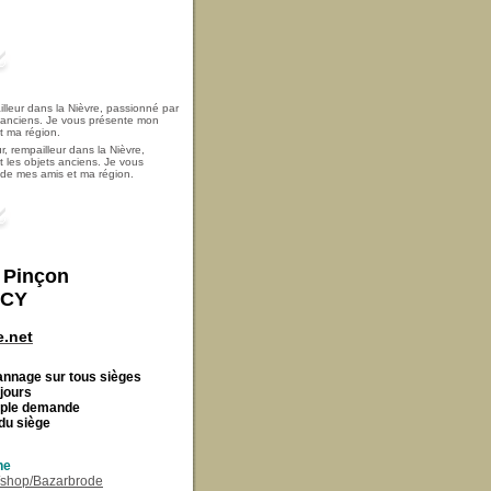
, rempailleur dans la Nièvre,
t les objets anciens. Je vous
i de mes amis et ma région.
t Pinçon
ECY
.net
Cannage
sur tous sièges
 jours
imple demande
du siège
ne
r/shop/Bazarbrode