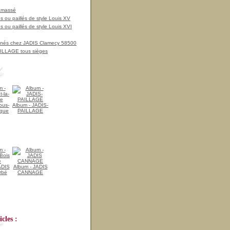
amassé
 ou paillés de style Louis XV
 ou paillés de style Louis XVI
nnés chez JADIS Clamecy 58500
LLAGE tous sièges
ous-
Album - JADIS-
ique
PAILLAGE
ADIS
Album - JADIS
rbé
CANNAGE
cles :