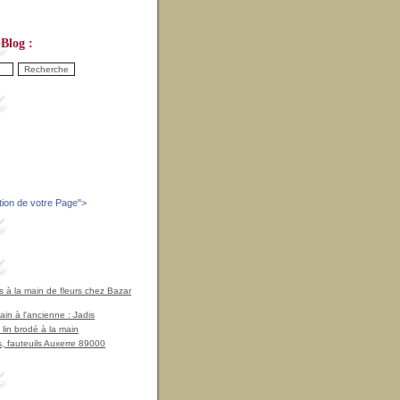
Blog :
tion de votre Page
">
à la main de fleurs chez Bazar
in à l'ancienne : Jadis
 lin brodé à la main
, fauteuils Auxerre 89000