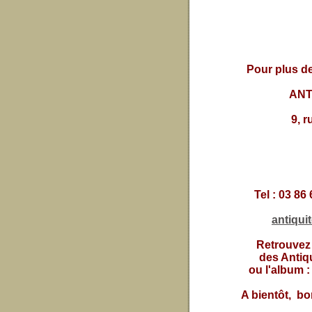
Pour plus de
ANT
9, 
Tel : 03 86
antiqui
Retrouvez l
des Antiq
ou l'album 
A bientôt, bo