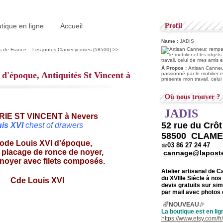
tique en ligne
Accueil
Profil
Name :
JADIS
 de France...
Les joutes Clamecycoises (58500) >>
À Propos :
Artisan Canneur
'époque, Antiquités St Vincent à
passionné par le mobilier e
présente mon travail, celu
Où nous trouver ?
JADIS
52 rue du Crô
is XVI
chest of drawers
58500 CLAM
de Louis XVI d'époque,
03 86 27 24 47
☎
 placage de ronce de noyer,
cannage@laposte
 noyer avec filets composés.
Atelier artisanal de 
du
XVIIIe Siècle à nos
devis gratuits sur s
par mail avec photos 
🌈
NOUVEAU
🎉
La boutique est en lig
https://www.etsy.com/f