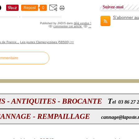
Suivez-moi
Repost
0
S'abonner au
Published by JADIS
dans
déjà vendus !
commenter cet article
…
 de France...
Les joutes Clamecycoises (58500) >>
ommentaire
IS - ANTIQUITES - BROCANTE
T
el 03 86 27 
CANNAGE - REMPAILLAGE
cannage@laposte.