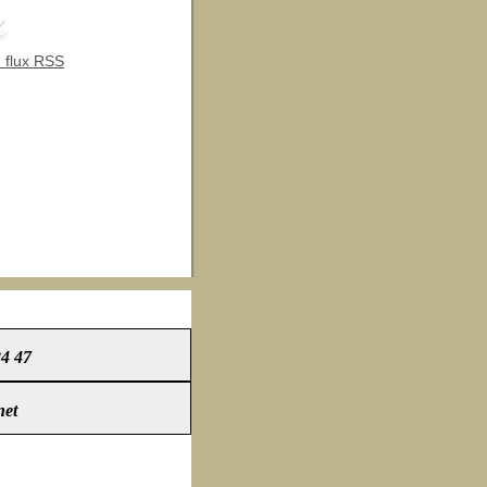
 flux RSS
24 47
net