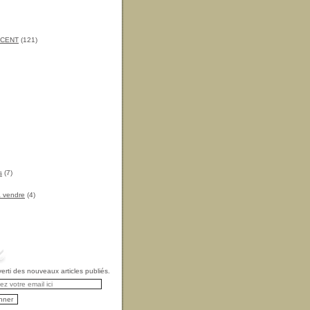
INCENT
(121)
s
(7)
à vendre
(4)
rti des nouveaux articles publiés.