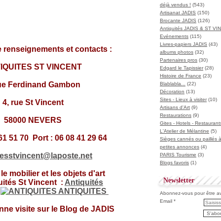
déjà vendus !
(543)
Artisanat JADIS
(150)
Brocante JADIS
(126)
Antiquités JADIS & ST V
Evénements
(115)
Livres-papiers JADIS
(43)
 renseignements et contacts :
albums photos
(32)
Partenaires pros
(30)
IQUITES ST VINCENT
Edgard le Tapissier
(28)
Histoire de France
(23)
rue Ferdinand Gambon
Blablabla...
(22)
Décoration
(13)
Sites - Lieux à visiter
(10)
4, rue St Vincent
Artisans d'Art
(9)
Restaurations
(9)
58000 NEVERS
Gites - Hotels - Restaurant
L'Atelier de Mélantine
(5)
 61 51 70 Port : 06 08 41 29 64
Sièges cannés ou paillés 
petites annonces
(4)
tesstvincent@laposte.net
PARIS Tourisme
(3)
Blogs favoris
(1)
e mobilier et les objets d'art
Newsletter
uités St Vincent
:
Antiquités
:
ANTIQUITES
Abonnez-vous pour être ave
Email
nne visite sur le Blog de JADIS