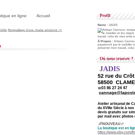
tique en ligne
Accueil
Profil
Name :
JADIS
trôle
Rempaillage d'une chaise ancienne >>
À Propos :
Artisan Canneur
n
passionné par le mobilier e
présente mon travail, celu
Où nous trouver ?
JADIS
52 rue du Crô
58500 CLAM
03 86 27 24 47
☎
cannage@laposte
Atelier artisanal de 
du
XVIIIe Siècle à nos
devis gratuits sur s
par mail avec photos 
🌈
NOUVEAU
🎉
La boutique est en lig
https://www.etsy.com/f