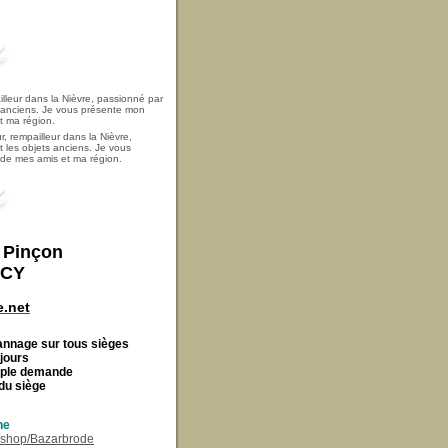
, rempailleur dans la Nièvre,
t les objets anciens. Je vous
i de mes amis et ma région.
t Pinçon
ECY
.net
Cannage
sur tous sièges
 jours
imple demande
du siège
ne
r/shop/Bazarbrode