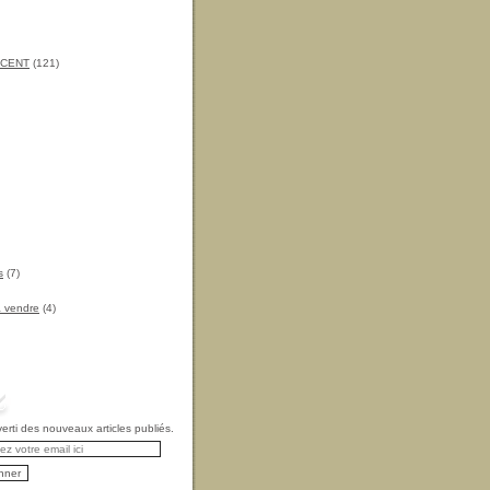
INCENT
(121)
s
(7)
à vendre
(4)
rti des nouveaux articles publiés.