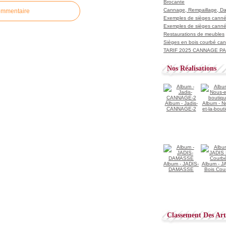
Brocante
Cannage, Rempaillage, D
ommentaire
Exemples de sièges cannés
Exemples de sièges cannés
Restaurations de meubles
Sièges en bois courbé ca
TARIF 2025 CANNAGE PAI
Nos Réalisations
Album - Jadis-
Album - N
CANNAGE-2
et-la-bout
Album - JADIS-
Album - J
DAMASSE
Bois Cou
Classement Des Arti