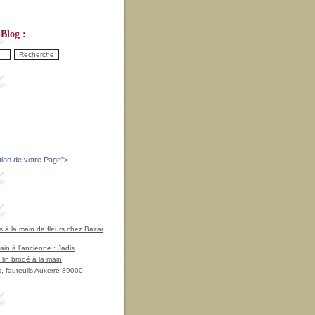
Blog :
tion de votre Page
">
à la main de fleurs chez Bazar
in à l'ancienne : Jadis
 lin brodé à la main
, fauteuils Auxerre 89000