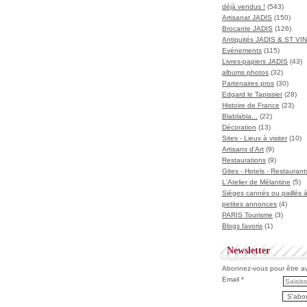
déjà vendus !
(543)
Artisanat JADIS
(150)
Brocante JADIS
(126)
Antiquités JADIS & ST V
Evénements
(115)
Livres-papiers JADIS
(43)
albums photos
(32)
Partenaires pros
(30)
Edgard le Tapissier
(28)
Histoire de France
(23)
Blablabla...
(22)
Décoration
(13)
Sites - Lieux à visiter
(10)
Artisans d'Art
(9)
Restaurations
(9)
Gites - Hotels - Restaurant
L'Atelier de Mélantine
(5)
Sièges cannés ou paillés 
petites annonces
(4)
PARIS Tourisme
(3)
Blogs favoris
(1)
Newsletter
Abonnez-vous pour être ave
Email