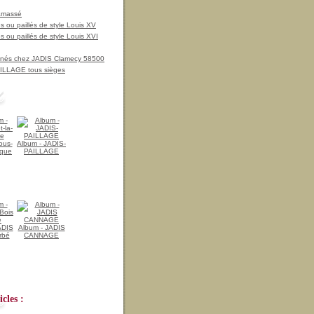
amassé
 ou paillés de style Louis XV
 ou paillés de style Louis XVI
nnés chez JADIS Clamecy 58500
LLAGE tous sièges
ous-
Album - JADIS-
ique
PAILLAGE
ADIS
Album - JADIS
rbé
CANNAGE
cles :