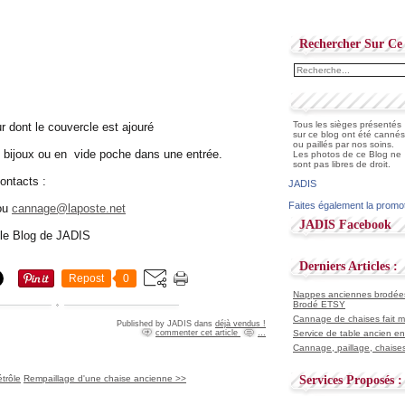
Rechercher Sur Ce 
Tous les sièges présentés
r dont le couvercle est ajouré
sur ce blog ont été cannés
ou paillés par nos soins.
s bijoux ou en vide poche dans une entrée.
Les photos de ce Blog ne
sont pas libres de droit.
ontacts :
JADIS
Faites également la promo
 ou
cannage@laposte.net
JADIS Facebook
r le Blog de JADIS
Derniers Articles :
Repost
0
Nappes anciennes brodées 
Brodé ETSY
Cannage de chaises fait ma
Published by JADIS
dans
déjà vendus !
commenter cet article
…
Service de table ancien en
Cannage, paillage, chaises
trôle
Rempaillage d'une chaise ancienne >>
Services Proposés :