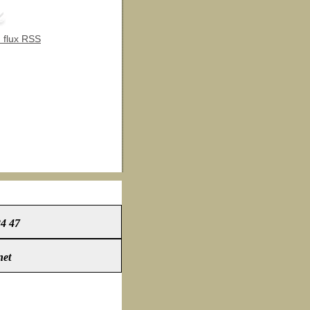
 flux RSS
24 47
net