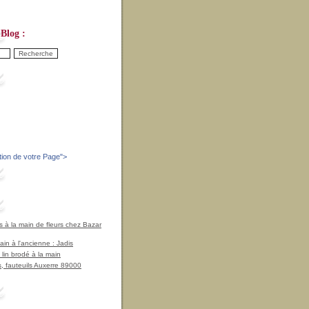
Blog :
tion de votre Page
">
à la main de fleurs chez Bazar
in à l'ancienne : Jadis
 lin brodé à la main
, fauteuils Auxerre 89000