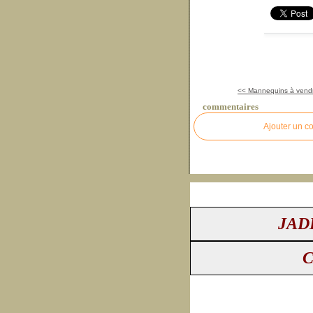
<< Mannequins à vendr
commentaires
Ajouter un c
JAD