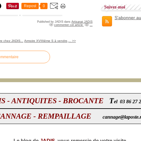
Repost
0
Suivez-moi
S'abonner au
Published by JADIS
dans
Artisanat JADIS
commenter cet article
…
e chez JADIS...
Armoire XVIIIième S à vendre,... >>
ommentaire
IS - ANTIQUITES - BROCANTE
T
el 03 86 27 
CANNAGE - REMPAILLAGE
cannage@laposte.
Le blog de
JADIS
vous remercie de votre visite.