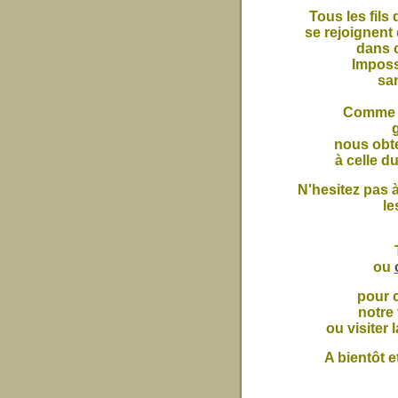
Tous les fils
se rejoignent
dans c
Impossi
san
Comme 
g
nous obt
à celle d
N'hesitez pas 
le
ou
pour c
notre 
ou visiter 
A bientôt e