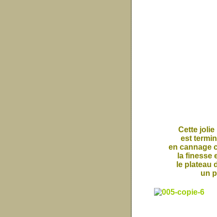
Cette joli
est termin
en cannage c
la finesse 
le plateau 
un p