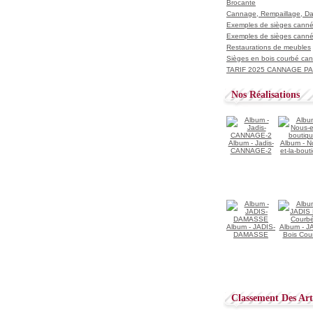
Brocante
Cannage, Rempaillage, D
Exemples de sièges cannés
Exemples de sièges cannés
Restaurations de meubles
Sièges en bois courbé ca
TARIF 2025 CANNAGE PAI
Nos Réalisations
Album - Jadis-
Album - N
CANNAGE-2
et-la-bout
Album - JADIS-
Album - J
DAMASSE
Bois Cou
Classement Des Arti