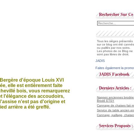
Rechercher Sur Ce 
Tous les sièges présentés
sur ce blog ont été cannés
ou paillés par nos soins.
Les photos de ce Blog ne
sont pas libres de droit.
JADIS
Faites également la promo
JADIS Facebook
e Bergère d'époque Louis XVI
ée, elle est entièrement faite
Derniers Articles :
hevillé bois, vous remarquerez
et l'élégance des accoudoirs,
Nappes anciennes brodées 
d'assise n'est pas d'origine et
Brodé ETSY
Cannage de chaises fait ma
ied arrière a été greffé.
Service de table ancien en
Cannage, paillage, chaises
Services Proposés :