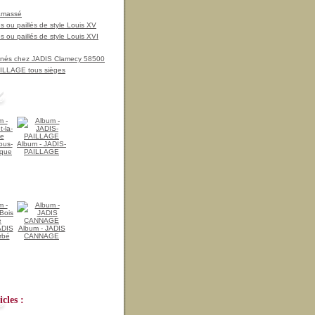
amassé
 ou paillés de style Louis XV
 ou paillés de style Louis XVI
nnés chez JADIS Clamecy 58500
LLAGE tous sièges
ous-
Album - JADIS-
ique
PAILLAGE
ADIS
Album - JADIS
rbé
CANNAGE
cles :