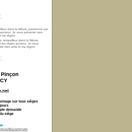
, rempailleur dans la Nièvre,
t les objets anciens. Je vous
i de mes amis et ma région.
t Pinçon
ECY
.net
Cannage
sur tous sièges
 jours
imple demande
du siège
ne
r/shop/Bazarbrode