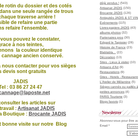
déjà vendus !
(543)
 de rotin du dossier et des cotés
Artisanat JADIS
(150)
 dans une seule rangée de trous
Brocante JADIS
(126)
haque traverse arrière !
Antiquités JADIS & ST V
ble de refaire une partie
Evénements
(115)
s refaire l'ensemble.
Livres-papiers JADIS
(43)
albums photos
(32)
Partenaires pros
(30)
vous
pouvez le constater,
Edgard le Tapissier
(28)
race à nos teintes,
Histoire de France
(23)
enons la couleur
identique
Blablabla...
(22)
u cannage ancien conservé.
Décoration
(13)
Sites - Lieux à visiter
(10)
à nous contacter pour vos sièges
Artisans d'Art
(9)
s devis sont gratuits
Restaurations
(9)
Gites - Hotels - Restaurant
JADIS
L'Atelier de Mélantine
(5)
Tel : 03 86 27 24 47
Sièges cannés ou paillés 
cannage@laposte.net
petites annonces
(4)
PARIS Tourisme
(3)
Blogs favoris
(1)
onsulter les articles sur
travail :
Artisanat JADIS
Newsletter
la Boutique :
Brocante JADIS
Abonnez-vous pour être ave
t bonne visite sur notre Blog
Email