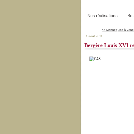
Nos réalisations
Bou
<< Mannequins à vendr
1 août 2011
Bergère Louis XVI re