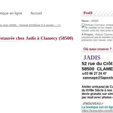
tique en ligne
Accueil
Profil
Name :
JADIS
e chez JADIS...
Armoire XVIIIième S à vendre,... >>
À Propos :
Artisan Canneur
staurée chez Jadis à Clamecy (58500)
passionné par le mobilier e
présente mon travail, celu
Où nous trouver ?
JADIS
52 rue du Crô
58500 CLAM
03 86 27 24 47
☎
cannage@laposte
Atelier artisanal de 
du
XVIIIe Siècle à nos
devis gratuits sur s
par mail avec photos 
🌈
NOUVEAU
🎉
La boutique est en lig
https://www.etsy.com/f