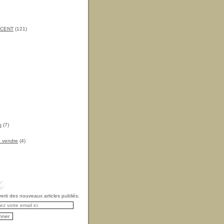
INCENT
(121)
s
(7)
à vendre
(4)
rti des nouveaux articles publiés.