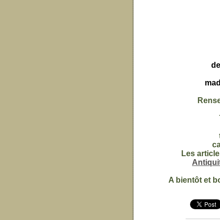
de
mad
Rense
c
Les articl
Antiqu
A bientôt et b