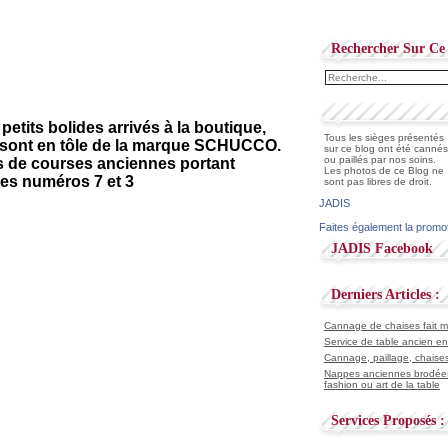
Rechercher Sur Ce 
 petits bolides arrivés à la boutique,
Tous les sièges présentés
 sont en tôle de la marque SCHUCCO.
sur ce blog ont été cannés
ou paillés par nos soins.
s de courses anciennes portant
Les photos de ce Blog ne
les numéros 7 et 3
sont pas libres de droit.
JADIS
Faites également la promo
JADIS Facebook
Derniers Articles :
Cannage de chaises fait ma
Service de table ancien en
Cannage, paillage, chaises
Nappes anciennes brodées
fashion ou art de la table
Services Proposés :