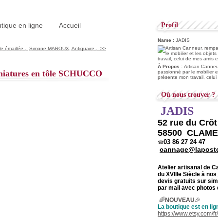
tique en ligne
Accueil
Profil
Name :
JADIS
e émaillée...
Simone MAROUX, Antiquaire... >>
À Propos :
Artisan Canneur
iniatures en tôle SCHUCCO
passionné par le mobilier e
présente mon travail, celu
Où nous trouver ?
JADIS
52 rue du Crô
58500 CLAM
03 86 27 24 47
☎
cannage@laposte
Atelier artisanal de 
du
XVIIIe Siècle à nos
devis gratuits sur s
par mail avec photos 
🌈
NOUVEAU
🎉
La boutique est en lig
https://www.etsy.com/f