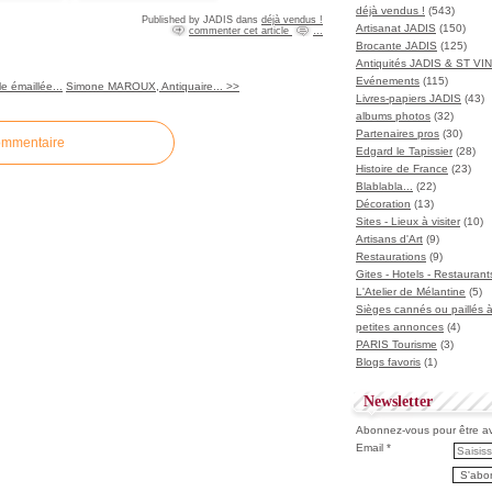
déjà vendus !
(543)
Published by JADIS
dans
déjà vendus !
Artisanat JADIS
(150)
commenter cet article
…
Brocante JADIS
(125)
Antiquités JADIS & ST V
Evénements
(115)
e émaillée...
Simone MAROUX, Antiquaire... >>
Livres-papiers JADIS
(43)
albums photos
(32)
Partenaires pros
(30)
ommentaire
Edgard le Tapissier
(28)
Histoire de France
(23)
Blablabla...
(22)
Décoration
(13)
Sites - Lieux à visiter
(10)
Artisans d'Art
(9)
Restaurations
(9)
Gites - Hotels - Restaurant
L'Atelier de Mélantine
(5)
Sièges cannés ou paillés 
petites annonces
(4)
PARIS Tourisme
(3)
Blogs favoris
(1)
Newsletter
Abonnez-vous pour être ave
Email