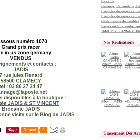
Brocante
Cannage, Rempaillage, D
Exemples de sièges cannés
Exemples de sièges cannés
Restaurations de meubles
Sièges en bois courbé ca
TARIF 2025 CANNAGE PAI
ssous numéro 1070
Nos Réalisations
Grand prix racer
e in us zone germany
VENDUS
ignements et contacts :
Album - Jadis-
Album - N
CANNAGE-2
et-la-bout
JADIS
7 rue jules Renard
58500 CLAMECY
tel : 03 86 27 24 47
annage@laposte.net
es disponibles à la boutique :
Album - JADIS-
Album - J
ités JADIS & ST VINCENT
DAMASSE
Bois Cou
Brocante JADIS
onne visite sur le Blog de JADIS
Repost
0
Classement Des Arti