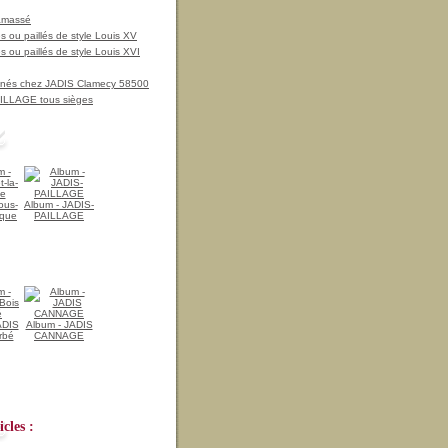
amassé
 ou paillés de style Louis XV
 ou paillés de style Louis XVI
nnés chez JADIS Clamecy 58500
LLAGE tous sièges
ous-
Album - JADIS-
ique
PAILLAGE
ADIS
Album - JADIS
rbé
CANNAGE
cles :