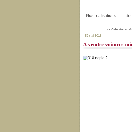
Nos réalisations
Bou
<< Cafetière en tôl
25 mai 2013
A vendre voitures m