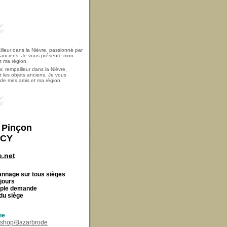
, rempailleur dans la Nièvre,
t les objets anciens. Je vous
i de mes amis et ma région.
t Pinçon
ECY
.net
Cannage
sur tous sièges
 jours
imple demande
du siège
ne
r/shop/Bazarbrode