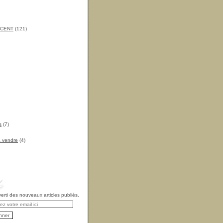
INCENT
(121)
s
(7)
à vendre
(4)
rti des nouveaux articles publiés.