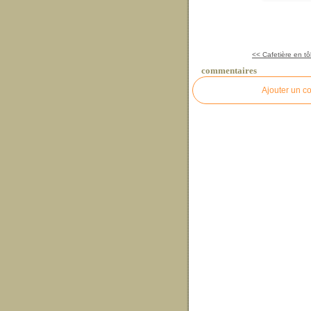
<< Cafetière en tôl
commentaires
Ajouter un c