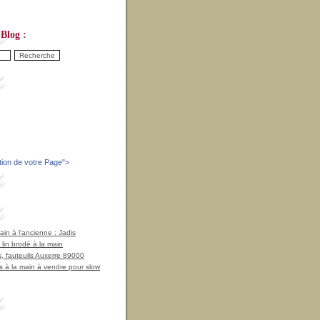
Blog :
tion de votre Page
">
in à l'ancienne : Jadis
 lin brodé à la main
, fauteuils Auxerre 89000
 à la main à vendre pour slow