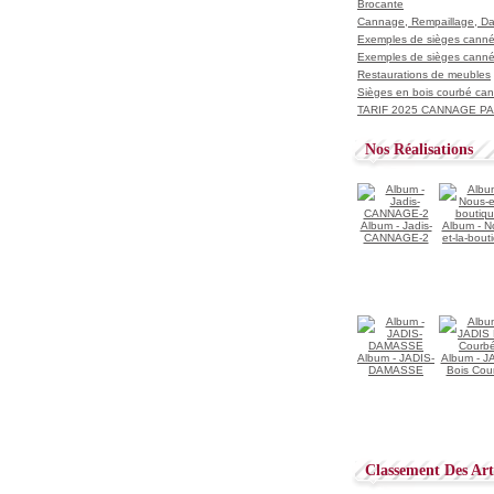
Brocante
Cannage, Rempaillage, D
Exemples de sièges cannés
Exemples de sièges cannés
Restaurations de meubles
Sièges en bois courbé ca
TARIF 2025 CANNAGE PAI
Nos Réalisations
Album - Jadis-
Album - N
CANNAGE-2
et-la-bout
Album - JADIS-
Album - J
DAMASSE
Bois Cou
Classement Des Arti