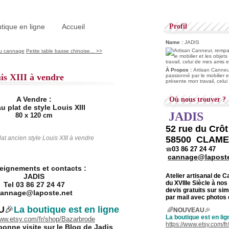
tique en ligne
Accueil
Profil
Name :
JADIS
 du cannage
Petite table basse chinoise... >>
À Propos :
Artisan Canneur
is XIII à vendre
passionné par le mobilier e
présente mon travail, celu
A Vendre :
Où nous trouver ?
u plat de style Louis XIII
JADIS
80 x 120 cm
52 rue du Crô
at ancien style Louis XIII à vendre
58500 CLAM
03 86 27 24 47
☎
cannage@laposte
eignements et contacts :
JADIS
Atelier artisanal de 
du
XVIIIe Siècle à nos
Tel 03 86 27 24 47
devis gratuits sur s
annage@laposte.net
par mail avec photos 
U
🎉
La boutique est en ligne
🌈
NOUVEAU
🎉
La boutique est en lig
www.etsy.com/fr/shop/Bazarbrode
https://www.etsy.com/f
bonne visite sur le Blog de Jadis