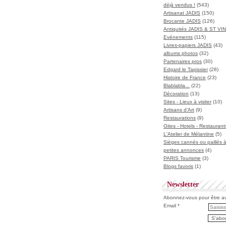
déjà vendus !
(543)
Artisanat JADIS
(150)
Brocante JADIS
(126)
Antiquités JADIS & ST V
Evénements
(115)
Livres-papiers JADIS
(43)
albums photos
(32)
Partenaires pros
(30)
Edgard le Tapissier
(28)
Histoire de France
(23)
Blablabla...
(22)
Décoration
(13)
Sites - Lieux à visiter
(10)
Artisans d'Art
(9)
Restaurations
(9)
Gites - Hotels - Restaurant
L'Atelier de Mélantine
(5)
Sièges cannés ou paillés 
petites annonces
(4)
PARIS Tourisme
(3)
Blogs favoris
(1)
Newsletter
Abonnez-vous pour être ave
Email