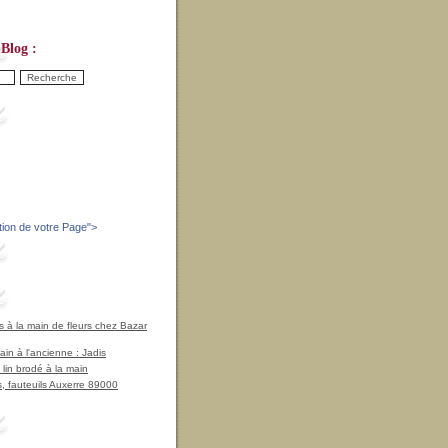
Blog :
tion de votre Page
">
à la main de fleurs chez Bazar
in à l'ancienne : Jadis
 lin brodé à la main
, fauteuils Auxerre 89000