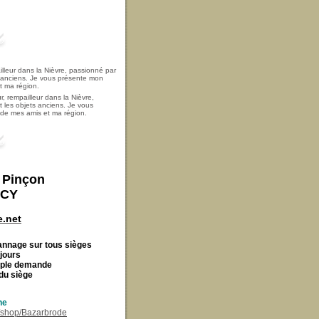
, rempailleur dans la Nièvre,
t les objets anciens. Je vous
i de mes amis et ma région.
t Pinçon
ECY
.net
Cannage
sur tous sièges
 jours
imple demande
du siège
ne
r/shop/Bazarbrode