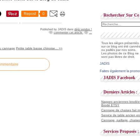
Repost
0
Rechercher Sur Ce 
Published by JADIS
dans
déjà vendus !
commenter cet article
…
Tous les sièges présentés
sur ce blog ont été cannés
 du cannage
Petite table basse chinoise... >>
ou paillés par nos soins.
Les photos de ce Blog ne
sont pas libres de droit.
JADIS
ommentaire
Faites également la promo
JADIS Facebook
Derniers Articles :
Nappes anciennes brodées 
Brodé ETSY
Cannage de chaises fait ma
Service de table ancien en
Cannage, paillage, chaises
Services Proposés :