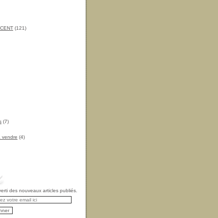
INCENT
(121)
s
(7)
à vendre
(4)
rti des nouveaux articles publiés.