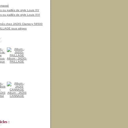
amassé
 ou paillés de style Louis XV
 ou paillés de style Louis XVI
nnés chez JADIS Clamecy 58500
LLAGE tous sièges
ous-
Album - JADIS-
ique
PAILLAGE
ADIS
Album - JADIS
rbé
CANNAGE
cles :