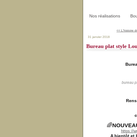
Nos réalisations
Bou
<< L'histoire
31 janvier 2018
Bureau plat style Lou
Burea
bureau pl
Rens
c
🌈
NOUVEA
https://
A bientôt et 