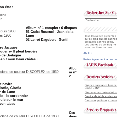
on état :
Rechercher Sur Ce 
ions
ur
Album n° 1 complet : 6 disques
51 Cadet Roussel - Jean de la
rs 1930
Lune
Tous les sièges présentés
sur ce blog ont été cannés
52 Le roi Dagobert - Gentil
ou paillés par nos soins.
Les photos de ce Blog ne
rère Jacques
sont pas libres de droit.
guerre- Il pleut bergère
JADIS
e de Bretagne
- Ah ! mon beau château
Faites également la promo
JADIS Facebook
Albu
m n°
2
Derniers Articles :
it navire
Nappes anciennes brodées 
rofle, Girofla
Brodé ETSY
ir de Lune
Cannage de chaises fait ma
is - le cordonnier
Service de table ancien en
ule sur le mur
Cannage, paillage, chaises
 bon tabac
Services Proposés :
Ces
deux