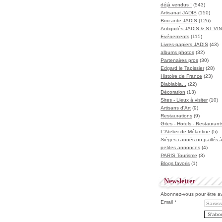
déjà vendus !
(543)
Artisanat JADIS
(150)
Brocante JADIS
(126)
Antiquités JADIS & ST V
Evénements
(115)
Livres-papiers JADIS
(43)
albums photos
(32)
Partenaires pros
(30)
Edgard le Tapissier
(28)
Histoire de France
(23)
Blablabla...
(22)
Décoration
(13)
Sites - Lieux à visiter
(10)
Artisans d'Art
(9)
Restaurations
(9)
Gites - Hotels - Restaurant
L'Atelier de Mélantine
(5)
Sièges cannés ou paillés 
petites annonces
(4)
PARIS Tourisme
(3)
Blogs favoris
(1)
Newsletter
Abonnez-vous pour être ave
Email