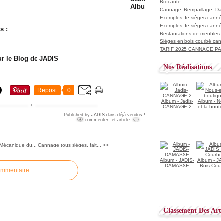
Brocante
Albu
Cannage, Rempaillage, D
Exemples de sièges cannés
Exemples de sièges cannés
s :
Restaurations de meubles
Sièges en bois courbé ca
TARIF 2025 CANNAGE PAI
sur le Blog de JADIS
Nos Réalisations
Repost
0
Album - Jadis-
Album - N
CANNAGE-2
et-la-bout
Published by JADIS
dans
déjà vendus !
commenter cet article
…
Mécanique du...
Cannage tous sièges, fait... >>
Album - JADIS-
Album - J
DAMASSE
Bois Cou
ommentaire
Classement Des Arti