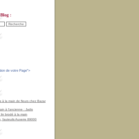
Blog :
tion de votre Page
">
à la main de fleurs chez Bazar
in à l'ancienne : Jadis
 lin brodé à la main
, fauteuils Auxerre 89000