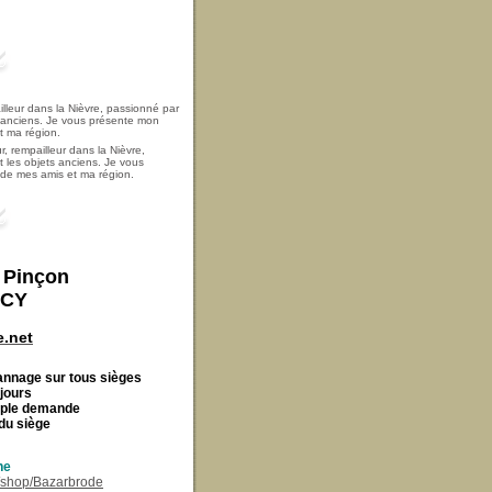
, rempailleur dans la Nièvre,
t les objets anciens. Je vous
i de mes amis et ma région.
t Pinçon
ECY
.net
Cannage
sur tous sièges
 jours
imple demande
du siège
ne
r/shop/Bazarbrode