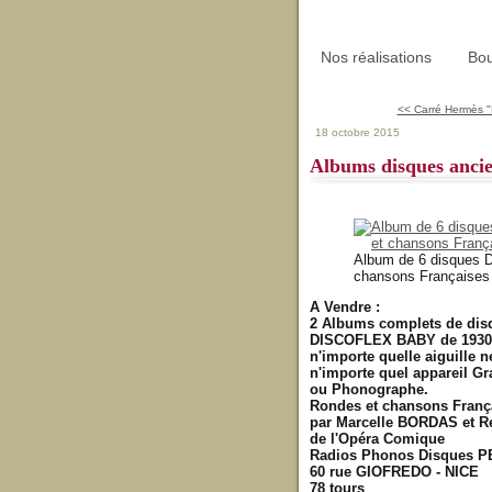
Nos réalisations
Bou
<< Carré Hermès "
18 octobre 2015
Albums disques anci
Album de 6 disques Di
chansons Françaises
A Vendre :
2 Albums complets de dis
DISCOFLEX BABY de 1930 u
n'importe quelle aiguille 
n'importe quel appareil 
ou Phonographe.
Rondes et chansons França
par Marcelle BORDAS et 
de l'Opéra Comique
Radios Phonos Disques 
60 rue GIOFREDO - NICE
78 tours