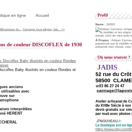
tique en ligne
Accueil
Profil
Name :
JADIS
Mécanique du...
Cannage tous sièges, fait... >>
À Propos :
Artisan Canneur
ens de couleur DISCOFLEX de 1930
passionné par le mobilier e
présente mon travail, celu
Où nous trouver ?
JADIS
scoflex Baby illustrés en couleur Rondes et
52 rue du Crô
58500 CLAM
03 86 27 24 47
ques anciens
☎
cannage@laposte
tilisables avec
neuve sur
Gramophone
Atelier artisanal de 
du
XVIIIe Siècle à nos
ises interprétées
devis gratuits sur s
René HERENT
par mail avec photos 
🌈
NOUVEAU
🎉
PECHERAL
La boutique est en lig
https://www.etsy.com/f