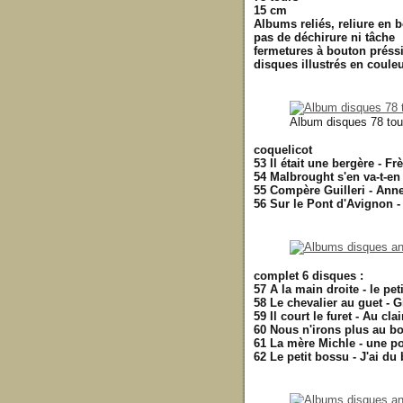
15 cm
Albums reliés, reliure en b
pas de déchirure ni tâche
fermetures à bouton préss
disques illustrés en coule
Album disques 78 tou
coquelicot
53 Il était une bergère - F
54 Malbrought s'en va-t-en 
55 Compère Guilleri - Ann
56 Sur le Pont d'Avignon 
complet 6 disques :
57 A la main droite - le pet
58 Le chevalier au guet - Gi
59 Il court le furet - Au cla
60 Nous n'irons plus au bo
61 La mère Michle - une po
62 Le petit bossu - J'ai du