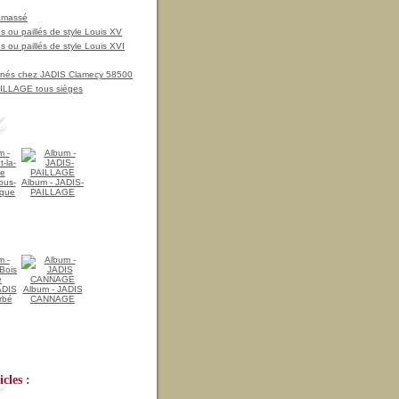
amassé
 ou paillés de style Louis XV
 ou paillés de style Louis XVI
nnés chez JADIS Clamecy 58500
LLAGE tous sièges
ous-
Album - JADIS-
ique
PAILLAGE
ADIS
Album - JADIS
rbé
CANNAGE
cles :