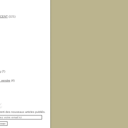
INCENT
(121)
s
(7)
à vendre
(4)
rti des nouveaux articles publiés.