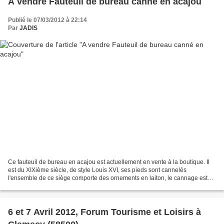
A vendre Fauteuil de bureau canné en acajou
Publié le 07/03/2012 à 22:14
Par
JADIS
Ce fauteuil de bureau en acajou est actuellement en vente à la boutique. Il
est du XIXième siècle, de style Louis XVI, ses pieds sont cannelés
l'ensemble de ce siège comporte des ornements en laiton, le cannage est
neuf, refait et teinté par nos soins....
6 et 7 Avril 2012, Forum Tourisme et Loisirs à