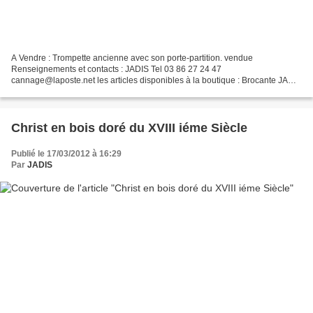
A Vendre : Trompette ancienne avec son porte-partition. vendue
Renseignements et contacts : JADIS Tel 03 86 27 24 47
cannage@laposte.net les articles disponibles à la boutique : Brocante JADIS
Antiquités JADIS & ST VINCENT A bientôt et bonne visite sur...
Christ en bois doré du XVIII iéme Siècle
Publié le 17/03/2012 à 16:29
Par
JADIS