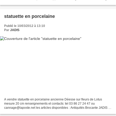
Curule Nous en avons canné...
statuette en porcelaine
Publié le 10/03/2012 à 13:10
Par
JADIS
A vendre statuette en porcelaine ancienne Déesse sur fleurs de Lotus
mesure 20 cm renseignements et contacts: tel 03 86 27 24 47 ou
cannage@laposte.net les articles disponibles : Antiquités Brocante JADIS A
bientôt et bonne visite sur le Blog de JADI...