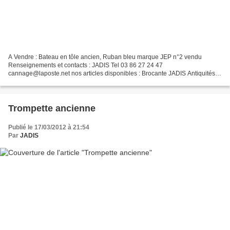
A Vendre : Bateau en tôle ancien, Ruban bleu marque JEP n°2 vendu
Renseignements et contacts : JADIS Tel 03 86 27 24 47
cannage@laposte.net nos articles disponibles : Brocante JADIS Antiquités
JADIS & ST VINCENT A bientôt et bonne visite sur le Blog de...
Trompette ancienne
Publié le 17/03/2012 à 21:54
Par
JADIS