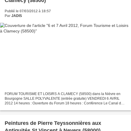
Clamecy (58500)
Publié le 07/03/2012 à 18:57
Par
JADIS
FORUM TOURISME ET LOISIRS A CLAMECY (58500) dans la Nièvre en
Bourgogne SALLE POLYVALENTE (entrée gratuite) VENDREDI 6 AVRIL
2012 14 heures : Ouverture du Forum 18 heures : Conférence Le Canal du
Nivernais : - Un Enjeu économique - un Enjeu de développement...
Peintures de Pierre Teyssonnières aux
Antiquités St Vincent à Nevers (58000)