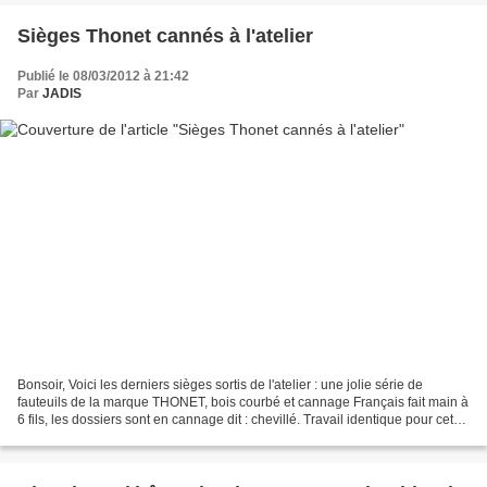
Sièges Thonet cannés à l'atelier
Publié le 08/03/2012 à 21:42
Par
JADIS
Bonsoir, Voici les derniers sièges sortis de l'atelier : une jolie série de
fauteuils de la marque THONET, bois courbé et cannage Français fait main à
6 fils, les dossiers sont en cannage dit : chevillé. Travail identique pour cet
autre fauteuil THONET,...