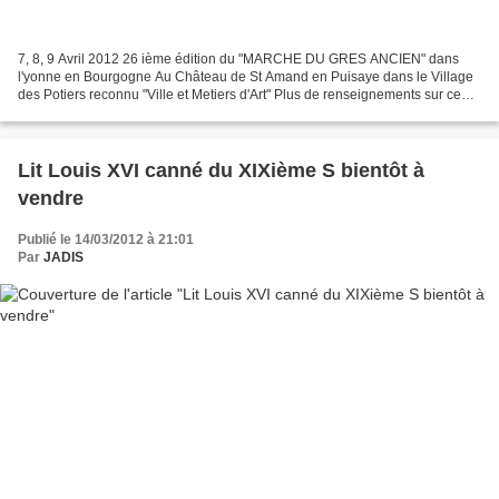
7, 8, 9 Avril 2012 26 ième édition du "MARCHE DU GRES ANCIEN" dans
l'yonne en Bourgogne Au Château de St Amand en Puisaye dans le Village
des Potiers reconnu "Ville et Metiers d'Art" Plus de renseignements sur ce
site touristique : http://www.puisaye-forterre.com/fr-fr/annuaire-musees-sites-
touristiques/st-amand-en-puisaye-village-potier...
Lit Louis XVI canné du XIXième S bientôt à
vendre
Publié le 14/03/2012 à 21:01
Par
JADIS