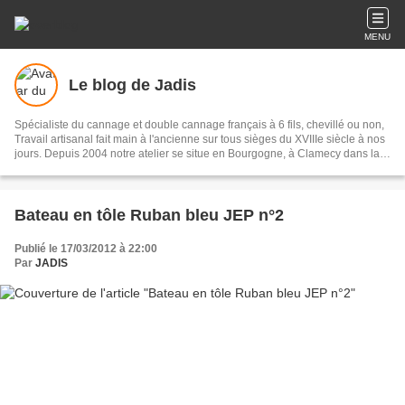
MENU
Le blog de Jadis
Spécialiste du cannage et double cannage français à 6 fils, chevillé ou non,
Travail artisanal fait main à l'ancienne sur tous sièges du XVIIIe siècle à nos
jours. Depuis 2004 notre atelier se situe en Bourgogne, à Clamecy dans la
Nièvre. Nous restaurons les sièges pour les particuliers, les ébénistes,
tapissiers, antiquaires, décorateurs. A bientôt et bonne visite du Blog de
Jadis
Bateau en tôle Ruban bleu JEP n°2
Publié le 17/03/2012 à 22:00
Par
JADIS