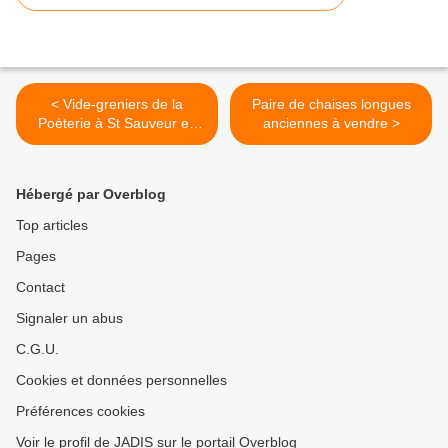
< Vide-greniers de la
Paire de chaises longues
Poèterie à St Sauveur en
anciennes à vendre >
Puisaye le 27 mai 2012
Hébergé par Overblog
Top articles
Pages
Contact
Signaler un abus
C.G.U.
Cookies et données personnelles
Préférences cookies
Voir le profil de JADIS sur le portail Overblog