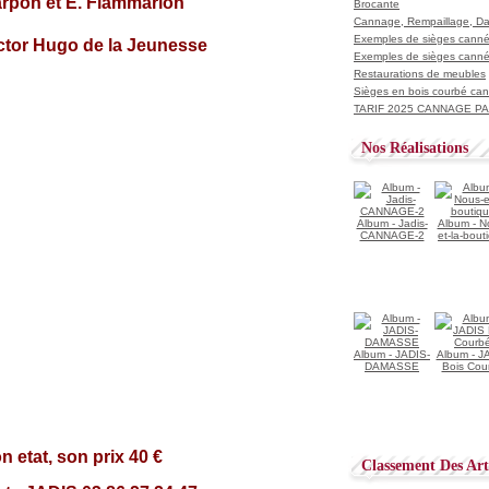
rpon et E. Flammarion
Brocante
Cannage, Rempaillage, D
Exemples de sièges cannés
Exemples de sièges cannés
Restaurations de meubles
Sièges en bois courbé ca
TARIF 2025 CANNAGE PAI
Nos Réalisations
Album - Jadis-
Album - N
CANNAGE-2
et-la-bout
Album - JADIS-
Album - J
DAMASSE
Bois Cou
n etat, son prix 40 €
Classement Des Arti