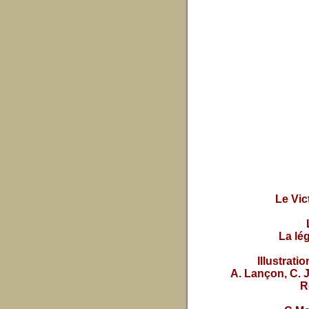
Le Vic
La lé
Illustrati
A. Lançon, C. J
R