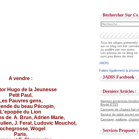
Rechercher Sur Ce 
Tous les sièges présentés
sur ce blog ont été cannés
ou paillés par nos soins.
Les photos de ce Blog ne
sont pas libres de droit.
JADIS
Faites également la promo
JADIS Facebook
A vendre :
tor Hugo de la Jeunesse
Derniers Articles :
Petit Paul,
Les Pauvres gens,
Nappes anciennes brodées 
Brodé ETSY
gende du beau Pécopin,
Cannage de chaises fait ma
L'epopée du Lion
Service de table ancien en
ons de A. Brun, Adrien Marie,
Cannage, paillage, chaises
ulien, J. Ferat, Ludovic Mouchot,
ochegrosse, Wogel
Services Proposés :
Paris,