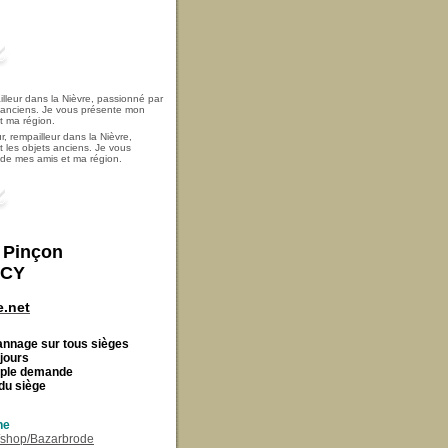
, rempailleur dans la Nièvre,
t les objets anciens. Je vous
i de mes amis et ma région.
t Pinçon
ECY
.net
Cannage
sur tous sièges
 jours
imple demande
du siège
ne
r/shop/Bazarbrode