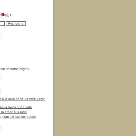
Blog :
tion de votre Page
">
à la main de fleurs chez Bazar
in à l'ancienne : Jadis
 lin brodé à la main
, fauteuils Auxerre 89000