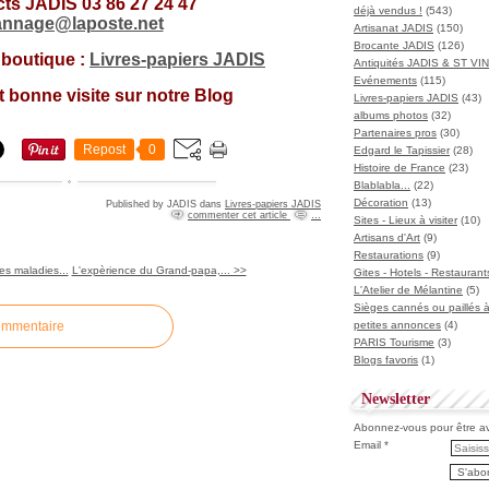
ts JADIS 03 86 27 24 47
déjà vendus !
(543)
annage@laposte.net
Artisanat JADIS
(150)
Brocante JADIS
(126)
a boutique :
Livres-papiers JADIS
Antiquités JADIS & ST V
Evénements
(115)
et bonne visite sur notre Blog
Livres-papiers JADIS
(43)
albums photos
(32)
Partenaires pros
(30)
Repost
0
Edgard le Tapissier
(28)
Histoire de France
(23)
Blablabla...
(22)
Décoration
(13)
Published by JADIS
dans
Livres-papiers JADIS
commenter cet article
…
Sites - Lieux à visiter
(10)
Artisans d'Art
(9)
Restaurations
(9)
es maladies...
L'expèrience du Grand-papa,... >>
Gites - Hotels - Restaurant
L'Atelier de Mélantine
(5)
Sièges cannés ou paillés 
ommentaire
petites annonces
(4)
PARIS Tourisme
(3)
Blogs favoris
(1)
Newsletter
Abonnez-vous pour être ave
Email