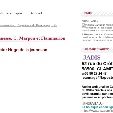
tique en ligne
Accueil
Profil
Name :
JADIS
es maladies...
L'expèrience du Grand-papa,... >>
À Propos :
Artisan Canneur
eunesse, C. Marpon et Flammarion
passionné par le mobilier e
présente mon travail, celu
Où nous trouver ?
JADIS
52 rue du Crô
58500 CLAM
03 86 27 24 47
☎
cannage@laposte
Atelier artisanal de 
du
XVIIIe Siècle à nos
devis gratuits sur s
par mail avec photos 
🌈
NOUVEAU
🎉
La boutique est en lig
https://www.etsy.com/f