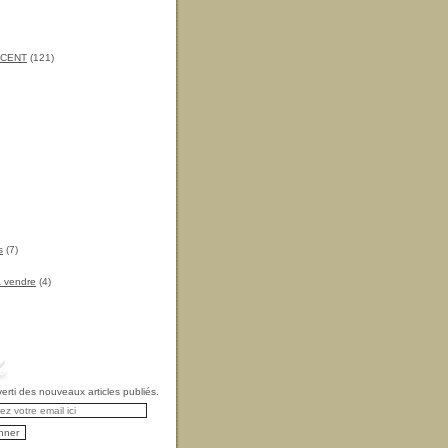
INCENT
(121)
s
(7)
à vendre
(4)
rti des nouveaux articles publiés.