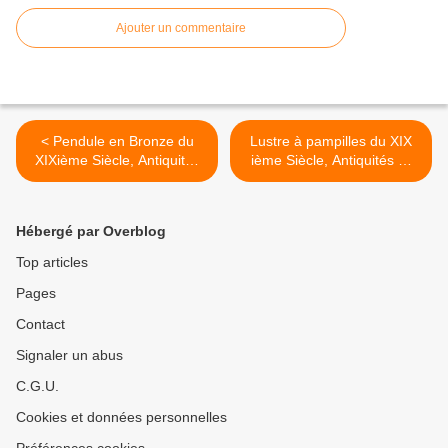
Ajouter un commentaire
< Pendule en Bronze du
Lustre à pampilles du XIX
XIXième Siècle, Antiquités
ième Siècle, Antiquités St
St Vincent à Nevers
Vincent à Nevers (58000) >
(58000)
Hébergé par Overblog
Top articles
Pages
Contact
Signaler un abus
C.G.U.
Cookies et données personnelles