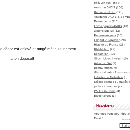
déjà vendus !
(543)
Artisanat JADIS
(150)
Brocante JADIS
(126)
Antiquités JADIS & ST V
Evénements
(115)
Livres-papiers JADIS
(43)
albums photos
(32)
Partenaires pros
(30)
Edgard le Tapissier
(28)
Histoire de France
(23)
e décor est enlevé et rangé méticuleusement.
Blablabla...
(22)
Décoration
(13)
Sites - Lieux à visiter
(10)
Artisans d'Art
(9)
Restaurations
(9)
Gites - Hotels - Restaurant
L'Atelier de Mélantine
(5)
Sièges cannés ou paillés 
petites annonces
(4)
PARIS Tourisme
(3)
Blogs favoris
(1)
Newsletter
Abonnez-vous pour être ave
Email