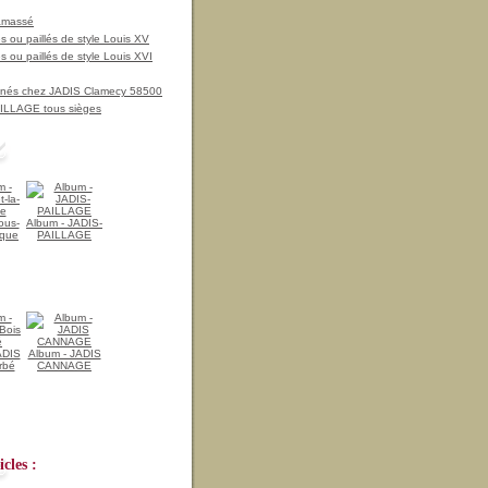
amassé
 ou paillés de style Louis XV
 ou paillés de style Louis XVI
nnés chez JADIS Clamecy 58500
LLAGE tous sièges
ous-
Album - JADIS-
ique
PAILLAGE
ADIS
Album - JADIS
rbé
CANNAGE
cles :