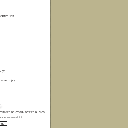
INCENT
(121)
s
(7)
à vendre
(4)
rti des nouveaux articles publiés.