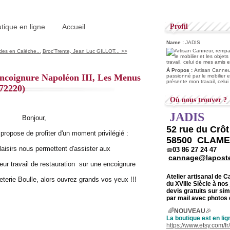
tique en ligne
Accueil
Profil
Name :
JADIS
es en Calèche...
Broc'Trente, Jean Luc GILLOT... >>
À Propos :
Artisan Canneur
Encoignure Napoléon III, Les Menus
passionné par le mobilier e
présente mon travail, celu
72220)
Où nous trouver ?
JADIS
Bonjour,
52 rue du Crô
propose de profiter d'un moment privilégié :
58500 CLAM
isirs nous permettent d'assister aux
03 86 27 24 47
☎
cannage@laposte
leur travail de restauration sur une encoignure
Atelier artisanal de 
terie Boulle, alors ouvrez grands vos yeux !!!
du
XVIIIe Siècle à nos
devis gratuits sur s
par mail avec photos 
🌈
NOUVEAU
🎉
La boutique est en lig
https://www.etsy.com/f