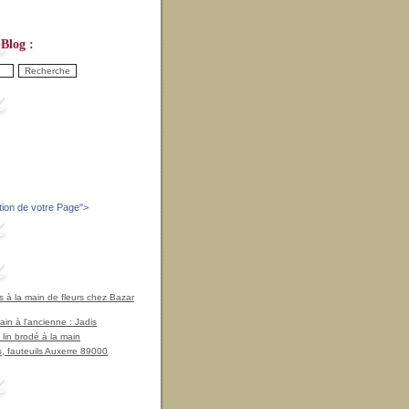
Blog :
tion de votre Page
">
à la main de fleurs chez Bazar
in à l'ancienne : Jadis
 lin brodé à la main
, fauteuils Auxerre 89000