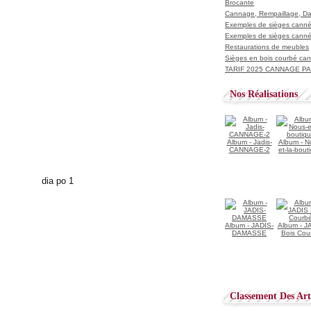
Brocante
Cannage, Rempaillage, D
Exemples de sièges cannés
Exemples de sièges cannés
Restaurations de meubles
Sièges en bois courbé ca
TARIF 2025 CANNAGE PAI
Nos Réalisations
Album - Jadis-
Album - N
CANNAGE-2
et-la-bout
Album - JADIS-
Album - J
DAMASSE
Bois Cou
Classement Des Arti