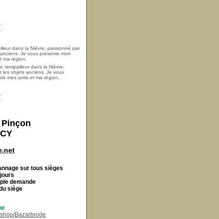
, rempailleur dans la Nièvre,
t les objets anciens. Je vous
i de mes amis et ma région.
t Pinçon
ECY
.net
Cannage
sur tous sièges
 jours
imple demande
du siège
ne
r/shop/Bazarbrode