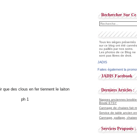
Rechercher Sur Ce 
Tous les sièges présentés
sur ce blog ont été cannés
ou paillés par nos soins.
Les photos de ce Blog ne
sont pas libres de droit.
JADIS
Faites également la promo
JADIS Facebook
 que des clous en fer tiennent le laiton
Derniers Articles :
Nappes anciennes brodées 
Brodé ETSY
Cannage de chaises fait ma
Service de table ancien en
Cannage, paillage, chaises
Services Proposés :