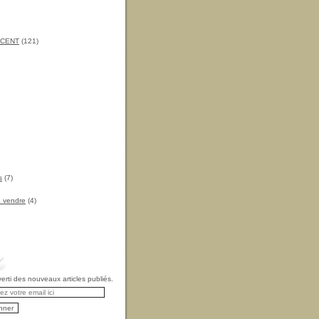
INCENT
(121)
s
(7)
à vendre
(4)
rti des nouveaux articles publiés.