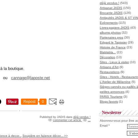
déjà vendus !
(543)
Artisanat JADIS
(150)
Brocante JADIS
(126)
Antiquités JADIS & ST V
Evénements
(115)
Livres-papiers JADIS
(43)
albums photos
(32)
Partenaires pros
(30)
Edgard le Tapissier
(28)
Histoire de France
(23)
Blablabla...
(22)
Décoration
(13)
Sites - Lieux à visiter
(10)
Artisans d'Art
(9)
à la boutique.
Restaurations
(9)
Gites - Hotels - Restaurant
 47 ou
cannage@laposte.net
L'Atelier de Mélantine
(5)
Sièges cannés ou paillés 
petites annonces
(4)
PARIS Tourisme
(3)
Repost
0
Blogs favoris
(1)
Newsletter
Published by JADIS
dans
déjà vendus !
commenter cet article
…
Abonnez-vous pour être ave
Email
ence à decor...
Soupière en faïence décor... >>