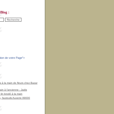
Blog :
tion de votre Page
">
à la main de fleurs chez Bazar
in à l'ancienne : Jadis
 lin brodé à la main
, fauteuils Auxerre 89000