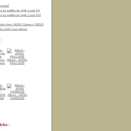
amassé
 ou paillés de style Louis XV
 ou paillés de style Louis XVI
nnés chez JADIS Clamecy 58500
LLAGE tous sièges
ous-
Album - JADIS-
ique
PAILLAGE
ADIS
Album - JADIS
rbé
CANNAGE
cles :