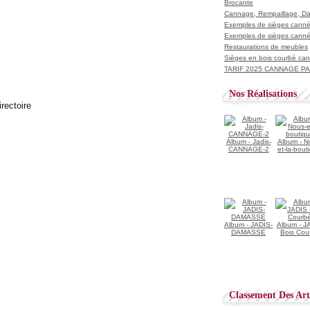
Brocante
Cannage, Rempaillage, D
Exemples de sièges cannés
Exemples de sièges cannés
Restaurations de meubles
Sièges en bois courbé ca
TARIF 2025 CANNAGE PAI
Nos Réalisations
Album - Jadis-
Album - N
CANNAGE-2
et-la-bout
Album - JADIS-
Album - J
DAMASSE
Bois Cou
Classement Des Arti