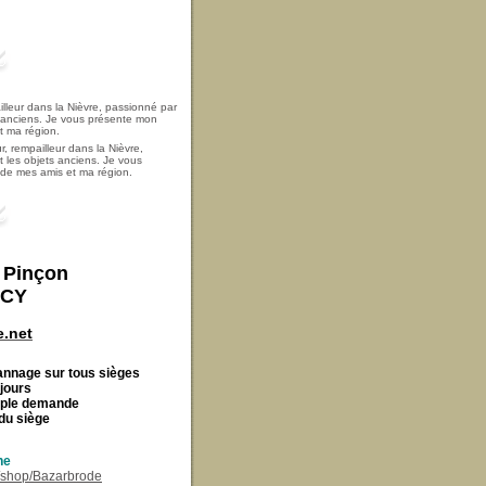
, rempailleur dans la Nièvre,
t les objets anciens. Je vous
i de mes amis et ma région.
t Pinçon
ECY
.net
Cannage
sur tous sièges
 jours
imple demande
du siège
ne
r/shop/Bazarbrode