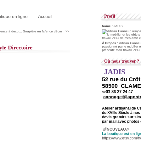
tique en ligne
Accueil
Profil
Name :
JADIS
ence à decor...
Soupière en faïence décor... >>
À Propos :
Artisan Canneur
yle Directoire
passionné par le mobilier e
présente mon travail, celu
Où nous trouver ?
JADIS
52 rue du Crô
58500 CLAM
03 86 27 24 47
☎
cannage@laposte
Atelier artisanal de 
du
XVIIIe Siècle à nos
devis gratuits sur s
par mail avec photos 
🌈
NOUVEAU
🎉
La boutique est en lig
https://www.etsy.com/f