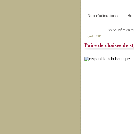
Nos réalisations
Bou
<< Soupière en faï
3 juillet 2010
Paire de chaises de st