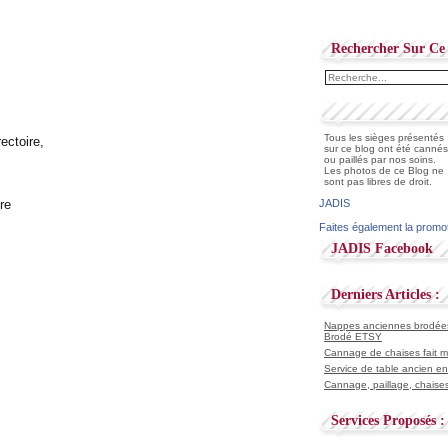
Rechercher Sur Ce 
Tous les sièges présentés
ectoire,
sur ce blog ont été cannés
ou paillés par nos soins.
Les photos de ce Blog ne
sont pas libres de droit.
JADIS
Faites également la promo
JADIS Facebook
Derniers Articles :
Nappes anciennes brodées 
Brodé ETSY
Cannage de chaises fait ma
Service de table ancien en
Cannage, paillage, chaises
Services Proposés :