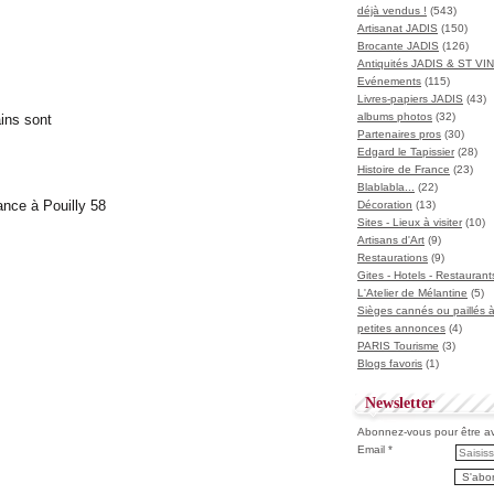
déjà vendus !
(543)
Artisanat JADIS
(150)
Brocante JADIS
(126)
Antiquités JADIS & ST V
Evénements
(115)
Livres-papiers JADIS
(43)
albums photos
(32)
ins sont
Partenaires pros
(30)
Edgard le Tapissier
(28)
Histoire de France
(23)
Blablabla...
(22)
Décoration
(13)
Sites - Lieux à visiter
(10)
Artisans d'Art
(9)
Restaurations
(9)
Gites - Hotels - Restaurant
L'Atelier de Mélantine
(5)
Sièges cannés ou paillés 
petites annonces
(4)
PARIS Tourisme
(3)
Blogs favoris
(1)
Newsletter
Abonnez-vous pour être ave
Email