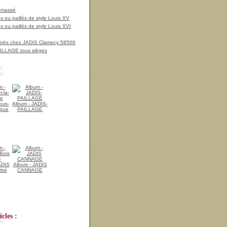
amassé
 ou paillés de style Louis XV
 ou paillés de style Louis XVI
nnés chez JADIS Clamecy 58500
LLAGE tous sièges
ous-
Album - JADIS-
ique
PAILLAGE
ADIS
Album - JADIS
rbé
CANNAGE
cles :