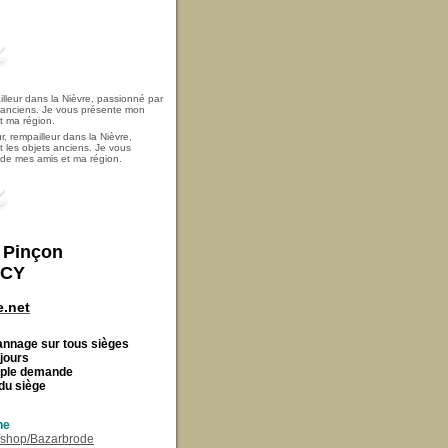
, rempailleur dans la Nièvre,
t les objets anciens. Je vous
i de mes amis et ma région.
t Pinçon
ECY
.net
Cannage
sur tous sièges
 jours
imple demande
du siège
ne
r/shop/Bazarbrode