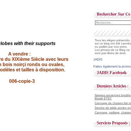
Rechercher Sur Ce 
Tous les sièges présentés
globes
with their supports
sur ce blog ont été cannés
ou paillés par nos soins.
Les photos de ce Blog ne
A vendre :
sont pas libres de droit.
re du XIXième Siècle avec leurs
JADIS
 bois noirçi ronds ou ovales,
Faites également la promo
odèles et tailles à disposition.
JADIS Facebook
Derniers Articles :
Nappes anciennes brodées 
Brodé ETSY
Cannage de chaises fait ma
Service de table ancien en
Cannage, paillage, chaises
Services Proposés :