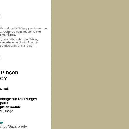
, rempailleur dans la Nièvre,
t les objets anciens. Je vous
i de mes amis et ma région.
t Pinçon
ECY
.net
Cannage
sur tous sièges
 jours
imple demande
du siège
ne
r/shop/Bazarbrode