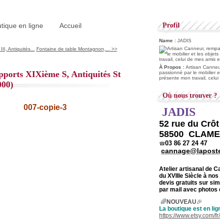
tique en ligne
Accueil
Profil
Name :
JADIS
I, Antiquités...
Fontaine de table Montagnon,... >>
À Propos :
Artisan Canneur
upports XIXième S, Antiquités St
passionné par le mobilier e
présente mon travail, celu
000)
Où nous trouver ?
JADIS
52 rue du Crô
58500 CLAM
03 86 27 24 47
☎
cannage@laposte
Atelier artisanal de 
du
XVIIIe Siècle à nos
devis gratuits sur s
par mail avec photos 
🌈
NOUVEAU
🎉
La boutique est en lig
https://www.etsy.com/f