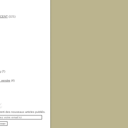
INCENT
(121)
s
(7)
à vendre
(4)
rti des nouveaux articles publiés.