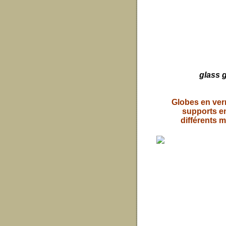
glass 
Globes en ver
supports en
différents m