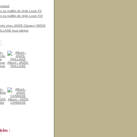
amassé
 ou paillés de style Louis XV
 ou paillés de style Louis XVI
nnés chez JADIS Clamecy 58500
LLAGE tous sièges
ous-
Album - JADIS-
ique
PAILLAGE
ADIS
Album - JADIS
rbé
CANNAGE
cles :