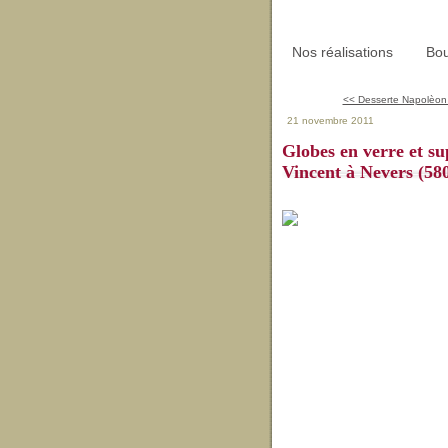
Nos réalisations
Bou
<< Desserte Napolèon II
21 novembre 2011
Globes en verre et s
Vincent à Nevers (58