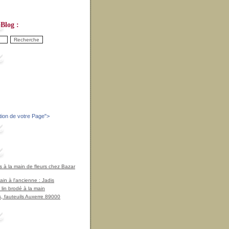
Blog :
tion de votre Page
">
à la main de fleurs chez Bazar
in à l'ancienne : Jadis
 lin brodé à la main
, fauteuils Auxerre 89000