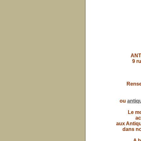
ANT
9 r
Rense
ou
antiq
Le mob
ac
aux Antiqu
dans no
A b