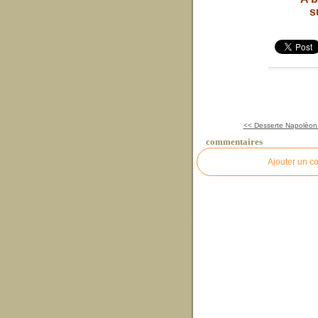
s
<< Desserte Napolèon II
commentaires
Ajouter un c