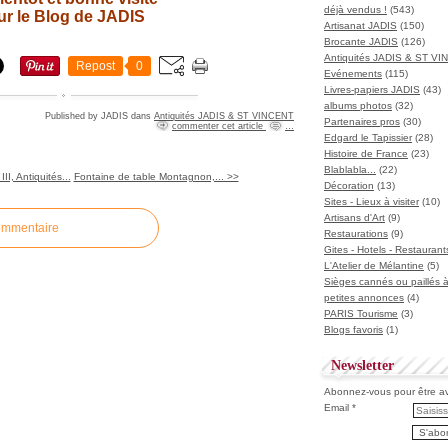
déjà vendus !
(543)
ur le Blog de JADIS
Artisanat JADIS
(150)
Brocante JADIS
(126)
Antiquités JADIS & ST V
Repost
0
Evénements
(115)
Livres-papiers JADIS
(43)
albums photos
(32)
Published by JADIS
dans
Antiquités JADIS & ST VINCENT
Partenaires pros
(30)
commenter cet article
…
Edgard le Tapissier
(28)
Histoire de France
(23)
Blablabla...
(22)
I, Antiquités...
Fontaine de table Montagnon,... >>
Décoration
(13)
Sites - Lieux à visiter
(10)
Artisans d'Art
(9)
ommentaire
Restaurations
(9)
Gites - Hotels - Restaurant
L'Atelier de Mélantine
(5)
Sièges cannés ou paillés 
petites annonces
(4)
PARIS Tourisme
(3)
Blogs favoris
(1)
Newsletter
Abonnez-vous pour être ave
Email