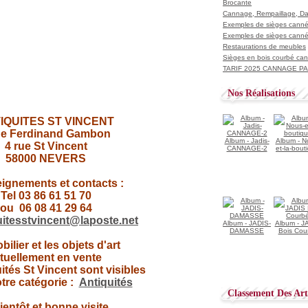
Brocante
Cannage, Rempaillage, D
Exemples de sièges cannés
Exemples de sièges cannés
Restaurations de meubles
Sièges en bois courbé ca
TARIF 2025 CANNAGE PAI
Nos Réalisations
IQUITES ST VINCENT
ue Ferdinand Gambon
Album - Jadis-
Album - N
4 rue St Vincent
CANNAGE-2
et-la-bout
58000 NEVERS
ignements et contacts :
Tel 03 86 61 51 70
ou 06 08 41 29 64
uitesstvincent@laposte.net
Album - JADIS-
Album - J
DAMASSE
Bois Cou
ilier et les objets d'art
tuellement en vente
ités St Vincent sont visibles
tre catégorie :
Antiquités
Classement Des Arti
ientôt et bonne visite