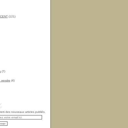
INCENT
(121)
s
(7)
à vendre
(4)
rti des nouveaux articles publiés.