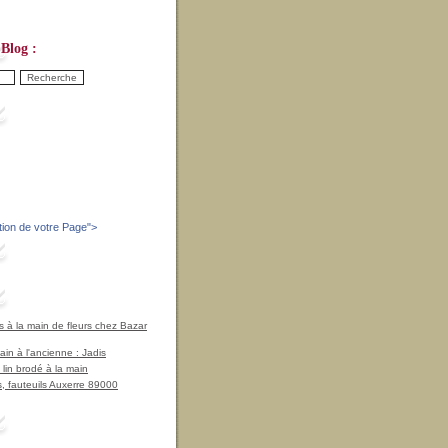
Blog :
tion de votre Page
">
à la main de fleurs chez Bazar
in à l'ancienne : Jadis
 lin brodé à la main
, fauteuils Auxerre 89000