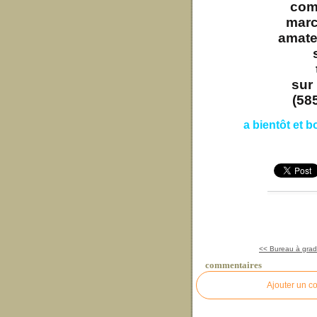
com
marc
amate
sur 
(58
a bientôt et b
<< Bureau à gradi
commentaires
Ajouter un c