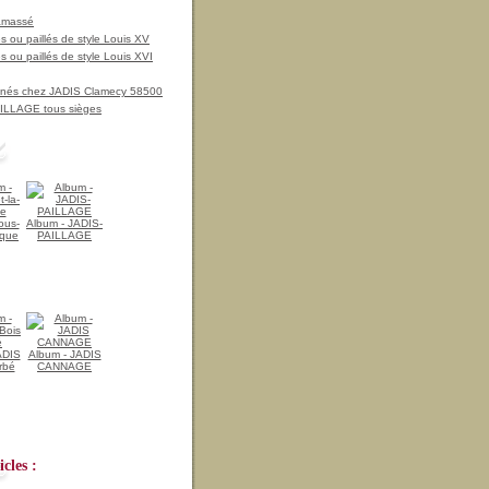
amassé
 ou paillés de style Louis XV
 ou paillés de style Louis XVI
nnés chez JADIS Clamecy 58500
LLAGE tous sièges
ous-
Album - JADIS-
ique
PAILLAGE
ADIS
Album - JADIS
rbé
CANNAGE
cles :