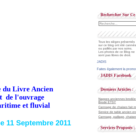
Rechercher Sur Ce 
Tous les sièges présentés
sur ce blog ont été cannés
ou paillés par nos soins.
Les photos de ce Blog ne
sont pas libres de droit.
JADIS
Faites également la promo
JADIS Facebook
e du Livre Ancien
Derniers Articles :
t de l'ouvrage
Nappes anciennes brodées 
Brodé ETSY
itime et fluvial
Cannage de chaises fait ma
Service de table ancien en
Cannage, paillage, chaises
e 11 Septembre 2011
Services Proposés :