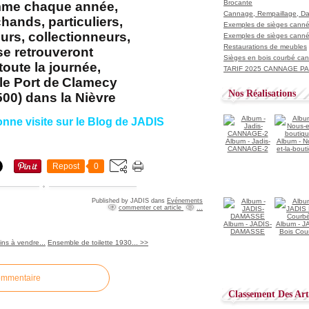
Brocante
me chaque année,
Cannage, Rempaillage, D
hands, particuliers,
Exemples de sièges cannés
urs, collectionneurs,
Exemples de sièges cannés
Restaurations de meubles
se retrouveront
Sièges en bois courbé ca
toute la journée,
TARIF 2025 CANNAGE PAI
le Port de
Clamecy
Nos Réalisations
500) dans la Nièvre
onne visite sur le Blog de JADIS
Album - Jadis-
Album - N
CANNAGE-2
et-la-bout
Repost
0
Published by JADIS
dans
Evénements
commenter cet article
…
Album - JADIS-
Album - J
DAMASSE
Bois Cou
ns à vendre...
Ensemble de toilette 1930... >>
ommentaire
Classement Des Arti