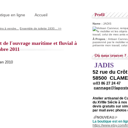
tique en ligne
Accueil
Profil
Name :
JADIS
ns à vendre...
Ensemble de toilette 1930... >>
À Propos :
Artisan Canneur
t de l'ouvrage maritime et fluvial à
passionné par le mobilier e
présente mon travail, celu
mbre 2011
Où nous trouver ?
JADIS
52 rue du Crô
58500 CLAM
03 86 27 24 47
☎
cannage@laposte
Atelier artisanal de 
du
XVIIIe Siècle à nos
devis gratuits sur s
par mail avec photos 
🌈
NOUVEAU
🎉
La boutique est en lig
https://www.etsy.com/f