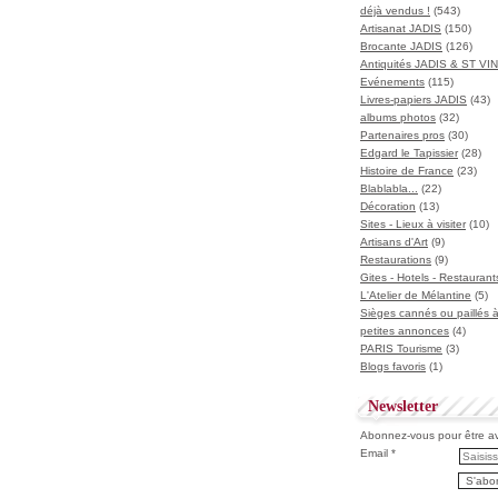
déjà vendus !
(543)
Artisanat JADIS
(150)
Brocante JADIS
(126)
Antiquités JADIS & ST V
Evénements
(115)
Livres-papiers JADIS
(43)
albums photos
(32)
Partenaires pros
(30)
Edgard le Tapissier
(28)
Histoire de France
(23)
Blablabla...
(22)
Décoration
(13)
Sites - Lieux à visiter
(10)
Artisans d'Art
(9)
Restaurations
(9)
Gites - Hotels - Restaurant
L'Atelier de Mélantine
(5)
Sièges cannés ou paillés 
petites annonces
(4)
PARIS Tourisme
(3)
Blogs favoris
(1)
Newsletter
Abonnez-vous pour être ave
Email