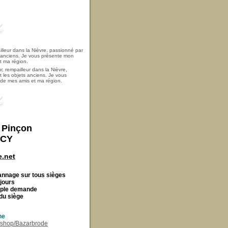
, rempailleur dans la Nièvre,
t les objets anciens. Je vous
i de mes amis et ma région.
t Pinçon
ECY
.net
Cannage
sur tous sièges
 jours
imple demande
du siège
ne
r/shop/Bazarbrode