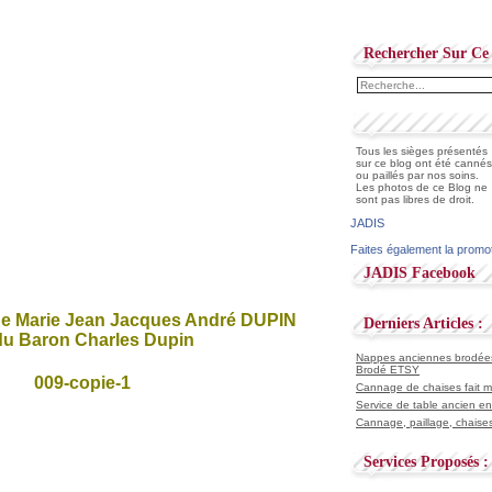
Rechercher Sur Ce 
Tous les sièges présentés
sur ce blog ont été cannés
ou paillés par nos soins.
Les photos de ce Blog ne
sont pas libres de droit.
JADIS
Faites également la promo
JADIS Facebook
 de Marie Jean Jacques André DUPIN
Derniers Articles :
u Baron Charles Dupin
Nappes anciennes brodées 
Brodé ETSY
Cannage de chaises fait ma
Service de table ancien en
Cannage, paillage, chaises
Services Proposés :