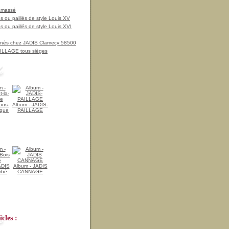
amassé
 ou paillés de style Louis XV
 ou paillés de style Louis XVI
nnés chez JADIS Clamecy 58500
LLAGE tous sièges
ous-
Album - JADIS-
ique
PAILLAGE
ADIS
Album - JADIS
rbé
CANNAGE
cles :