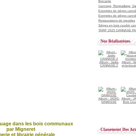
Brocante
Cannage, Rempaillage, D
Exemples de sièges cannés
Exemples de sièges cannés
Restaurations de meubles
Sièges en bois courbé ca
TARIF 2025 CANNAGE PAI
Nos Réalisations
Album - Jadis-
Album - N
CANNAGE-2
et-la-bout
Album - JADIS-
Album - J
DAMASSE
Bois Cou
ffouage dans les bois communaux
par Migneret
Classement Des Arti
erie et librairie générale