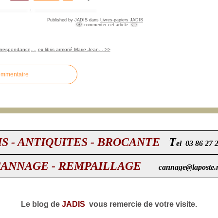
Published by JADIS
dans
Livres-papiers JADIS
commenter cet article
…
rrespondance,...
ex libris armorié Marie Jean... >>
ommentaire
IS - ANTIQUITES - BROCANTE
T
el 03 86 27 
CANNAGE - REMPAILLAGE
cannage@laposte.
Le blog de
JADIS
vous remercie de votre visite.