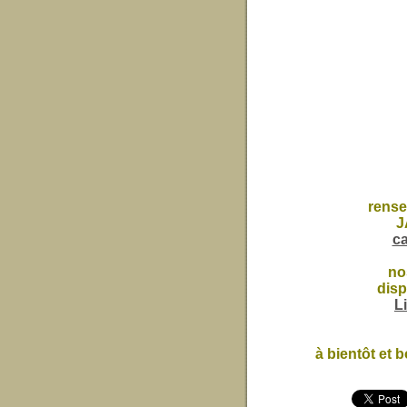
rense
J
c
no
disp
L
à bientôt et 