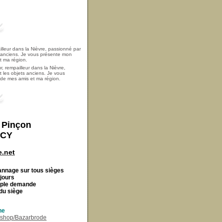
, rempailleur dans la Nièvre,
t les objets anciens. Je vous
i de mes amis et ma région.
t Pinçon
ECY
.net
Cannage
sur tous sièges
 jours
imple demande
du siège
ne
r/shop/Bazarbrode