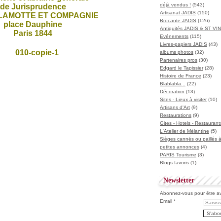
déjà vendus !
(543)
de Jurisprudence
Artisanat JADIS
(150)
ELAMOTTE ET COMPAGNIE
Brocante JADIS
(126)
place Dauphine
Antiquités JADIS & ST V
Paris 1844
Evénements
(115)
Livres-papiers JADIS
(43)
albums photos
(32)
Partenaires pros
(30)
Edgard le Tapissier
(28)
Histoire de France
(23)
Blablabla...
(22)
Décoration
(13)
Sites - Lieux à visiter
(10)
Artisans d'Art
(9)
Restaurations
(9)
Gites - Hotels - Restaurant
L'Atelier de Mélantine
(5)
Sièges cannés ou paillés 
petites annonces
(4)
PARIS Tourisme
(3)
Blogs favoris
(1)
Newsletter
Abonnez-vous pour être ave
Email