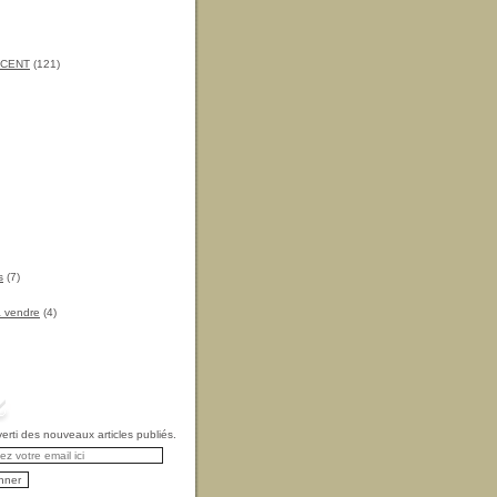
INCENT
(121)
s
(7)
à vendre
(4)
rti des nouveaux articles publiés.