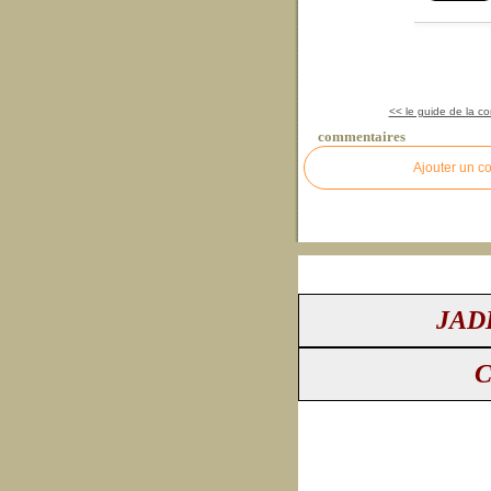
<< le guide de la co
commentaires
Ajouter un c
JAD