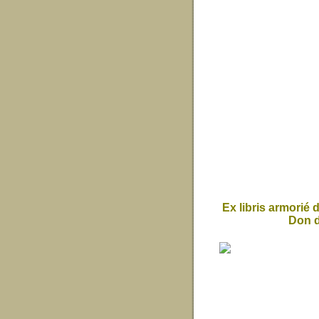
Ex libris armorié
Don d