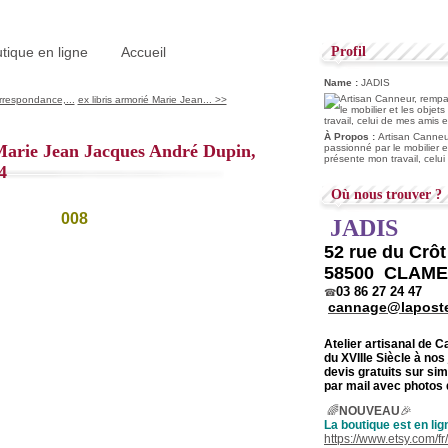
tique en ligne
Accueil
Profil
Name :
JADIS
rrespondance,...
ex libris armorié Marie Jean... >>
À Propos :
Artisan Canneur
 Marie Jean Jacques André Dupin,
passionné par le mobilier e
présente mon travail, celu
4
Où nous trouver ?
JADIS
52 rue du Crô
58500 CLAM
03 86 27 24 47
☎
cannage@laposte
Atelier artisanal de 
du
XVIIIe Siècle à nos
devis gratuits sur s
par mail avec photos 
🌈
NOUVEAU
🎉
La boutique est en lig
https://www.etsy.com/f