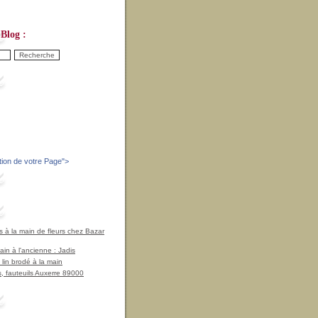
Blog :
tion de votre Page
">
à la main de fleurs chez Bazar
in à l'ancienne : Jadis
 lin brodé à la main
, fauteuils Auxerre 89000