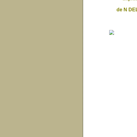
de N D