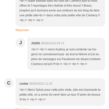
<br /> super ballade dans les rues de Clamecy que tu nous
offres là !! reportages très réaliste et très réussi !! Bravo,
j'espère qu'il donnera envie aux visiteurs de ton blog de faire
une petite alte<br /> dans notre jolie petite ville de Clamecy !!
<br /> <br /> <br />
Répondre
J
JADIS
08/06/2010 09:13
<br /> <br /> merci Audrey, je suis contente car les
gens ne connaissent pas du tout la Nièvre et j'ai eu
plein de messages sur Facebook me disant combien
Clamecy est joli !!!<br /> <br /> <br /> <br />
C
corine
06/06/2010 11:20
<br /> Merci Sylvie pour cette jolie visite, elle est charmante ta
petite ville, on a envie d'y venir faire un tour !!! plein de bisous
!!!<br /> <br /> <br />