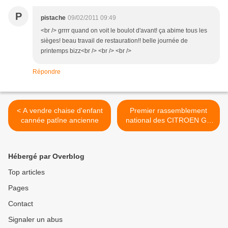
P
pistache
09/02/2011 09:49
<br /> grrrr quand on voit le boulot d'avant! ça abime tous les
sièges! beau travail de restauration!! belle journée de
printemps bizz<br /> <br /> <br />
Répondre
< A vendre chaise d'enfant
Premier rassemblement
cannée patîne ancienne
national des CITROEN GS
à Cercy La Tour (58340) les
10 11 12 13 juin 2011 >
Hébergé par Overblog
Top articles
Pages
Contact
Signaler un abus