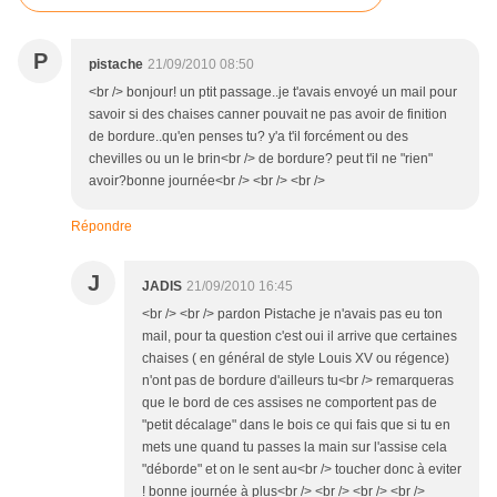
P
pistache
21/09/2010 08:50
<br /> bonjour! un ptit passage..je t'avais envoyé un mail pour
savoir si des chaises canner pouvait ne pas avoir de finition
de bordure..qu'en penses tu? y'a t'il forcément ou des
chevilles ou un le brin<br /> de bordure? peut t'il ne "rien"
avoir?bonne journée<br /> <br /> <br />
Répondre
J
JADIS
21/09/2010 16:45
<br /> <br /> pardon Pistache je n'avais pas eu ton
mail, pour ta question c'est oui il arrive que certaines
chaises ( en général de style Louis XV ou régence)
n'ont pas de bordure d'ailleurs tu<br /> remarqueras
que le bord de ces assises ne comportent pas de
"petit décalage" dans le bois ce qui fais que si tu en
mets une quand tu passes la main sur l'assise cela
"déborde" et on le sent au<br /> toucher donc à eviter
! bonne journée à plus<br /> <br /> <br /> <br />