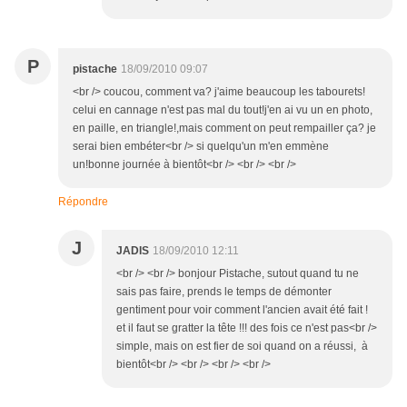
P
pistache
18/09/2010 09:07
<br /> coucou, comment va? j'aime beaucoup les tabourets!
celui en cannage n'est pas mal du tout!j'en ai vu un en photo,
en paille, en triangle!,mais comment on peut rempailler ça? je
serai bien embéter<br /> si quelqu'un m'en emmène
un!bonne journée à bientôt<br /> <br /> <br />
Répondre
J
JADIS
18/09/2010 12:11
<br /> <br /> bonjour Pistache, sutout quand tu ne
sais pas faire, prends le temps de démonter
gentiment pour voir comment l'ancien avait été fait !
et il faut se gratter la tête !!! des fois ce n'est pas<br />
simple, mais on est fier de soi quand on a réussi, à
bientôt<br /> <br /> <br /> <br />