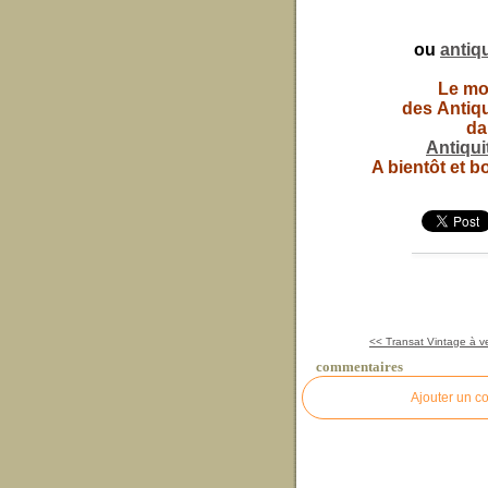
ou
antiq
Le mob
des Antiqu
da
Antiqu
A bientôt et b
<< Transat Vintage à v
commentaires
Ajouter un c