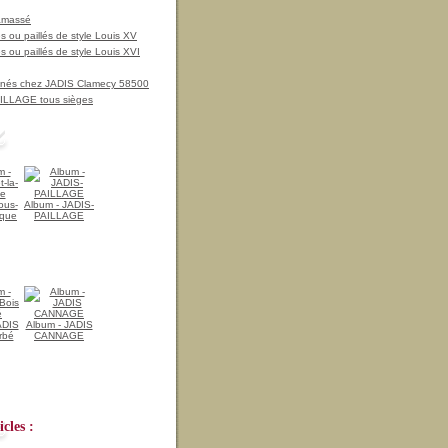
amassé
 ou paillés de style Louis XV
 ou paillés de style Louis XVI
nnés chez JADIS Clamecy 58500
LLAGE tous sièges
ous-
Album - JADIS-
ique
PAILLAGE
ADIS
Album - JADIS
rbé
CANNAGE
cles :