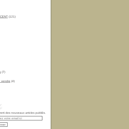
INCENT
(121)
s
(7)
à vendre
(4)
rti des nouveaux articles publiés.