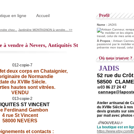
tique en ligne
Accueil
Profil
Name :
JADIS
endre chez...
Jardinière MONTAGNON à vendre... >>
À Propos :
Artisan Canneur
à vendre à Nevers, Antiquités St
passionné par le mobilier e
présente mon travail, celu
Où nous trouver ?
JADIS
fet deux corps en Chataignier,
52 rue du Crô
 originaire de Normandie
58500 CLAM
date du XVIIIe Siècle.
ties hautes sont vitrées.
03 86 27 24 47
☎
cannage@laposte
VENDU
Atelier artisanal de 
IQUITES ST VINCENT
du
XVIIIe Siècle à nos
ue Ferdinand Gambon
devis gratuits sur s
4 rue St Vincent
par mail avec photos 
58000 NEVERS
🌈
NOUVEAU
🎉
La boutique est en lig
ignements et contacts :
https://www.etsy.com/f