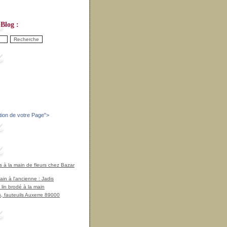
Blog :
tion de votre Page
">
à la main de fleurs chez Bazar
in à l'ancienne : Jadis
 lin brodé à la main
, fauteuils Auxerre 89000