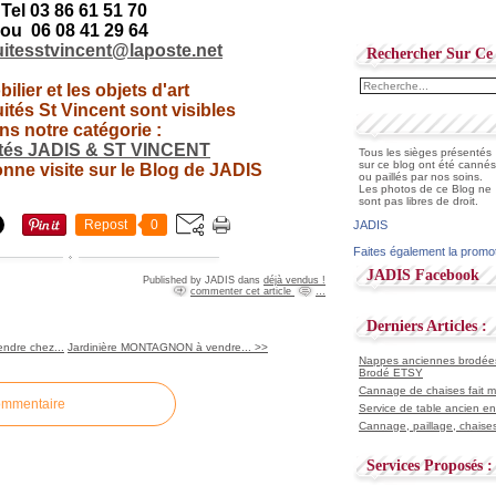
Tel 03 86 61 51 70
ou 06 08 41 29 64
uitesstvincent@laposte.net
Rechercher Sur Ce 
ilier et les objets d'art
ités St Vincent sont visibles
ns notre catégorie :
ités JADIS & ST VINCENT
Tous les sièges présentés
sur ce blog ont été cannés
onne visite sur le Blog de JADIS
ou paillés par nos soins.
Les photos de ce Blog ne
sont pas libres de droit.
Repost
0
JADIS
Faites également la promo
JADIS Facebook
Published by JADIS
dans
déjà vendus !
commenter cet article
…
Derniers Articles :
endre chez...
Jardinière MONTAGNON à vendre... >>
Nappes anciennes brodées 
Brodé ETSY
Cannage de chaises fait ma
ommentaire
Service de table ancien en
Cannage, paillage, chaises
Services Proposés :