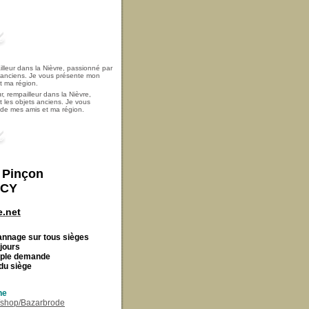
, rempailleur dans la Nièvre,
t les objets anciens. Je vous
i de mes amis et ma région.
t Pinçon
ECY
.net
Cannage
sur tous sièges
 jours
imple demande
du siège
ne
r/shop/Bazarbrode