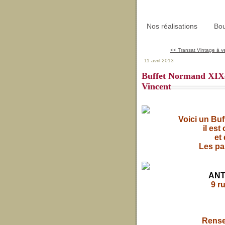
Nos réalisations
Bou
<< Transat Vintage à v
11 avril 2013
Buffet Normand XIXe 
Vincent
Voici un Buf
il est
et 
Les par
ANT
9 r
Rense