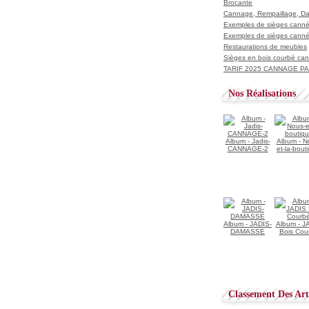
Brocante
Cannage, Rempaillage, D
Exemples de sièges cannés
Exemples de sièges cannés
Restaurations de meubles
Sièges en bois courbé ca
TARIF 2025 CANNAGE PAI
Nos Réalisations
Album - Jadis-
Album - N
CANNAGE-2
et-la-bout
Album - JADIS-
Album - J
DAMASSE
Bois Cou
Classement Des Arti