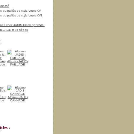
amassé
 ou paillés de style Louis XV
 ou paillés de style Louis XVI
nnés chez JADIS Clamecy 58500
LLAGE tous sièges
ous-
Album - JADIS-
ique
PAILLAGE
ADIS
Album - JADIS
rbé
CANNAGE
cles :