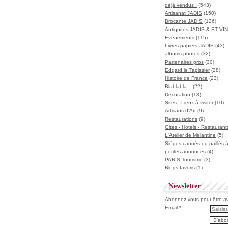
déjà vendus !
(543)
Artisanat JADIS
(150)
Brocante JADIS
(126)
Antiquités JADIS & ST V
Evénements
(115)
Livres-papiers JADIS
(43)
albums photos
(32)
Partenaires pros
(30)
Edgard le Tapissier
(28)
Histoire de France
(23)
Blablabla...
(22)
Décoration
(13)
Sites - Lieux à visiter
(10)
Artisans d'Art
(9)
Restaurations
(9)
Gites - Hotels - Restaurant
L'Atelier de Mélantine
(5)
Sièges cannés ou paillés 
petites annonces
(4)
PARIS Tourisme
(3)
Blogs favoris
(1)
Newsletter
Abonnez-vous pour être ave
Email