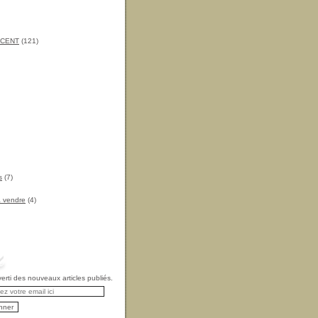
INCENT
(121)
s
(7)
à vendre
(4)
rti des nouveaux articles publiés.