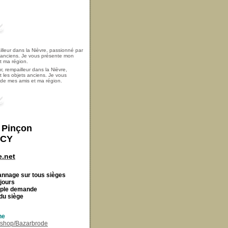
, rempailleur dans la Nièvre,
t les objets anciens. Je vous
i de mes amis et ma région.
t Pinçon
ECY
.net
Cannage
sur tous sièges
 jours
imple demande
du siège
ne
r/shop/Bazarbrode