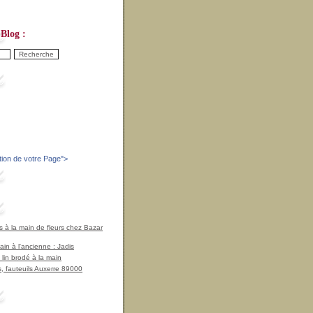
Blog :
tion de votre Page
">
à la main de fleurs chez Bazar
in à l'ancienne : Jadis
 lin brodé à la main
, fauteuils Auxerre 89000