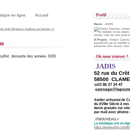
tique en ligne
Accueil
Profil
Name :
JADIS
 de style Régence
Antilope en bronze >>
À Propos :
Artisan Canneur
30
passionné par le mobilier e
présente mon travail, celu
buffet, desserte des années 1930
Où nous trouver ?
JADIS
52 rue du Crô
58500 CLAM
03 86 27 24 47
☎
cannage@laposte
Atelier artisanal de 
du
XVIIIe Siècle à nos
devis gratuits sur s
par mail avec photos 
🌈
NOUVEAU
🎉
La boutique est en lig
https://www.etsy.com/f