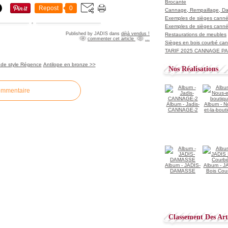
Brocante
Repost
0
Cannage, Rempaillage, D
Exemples de sièges cannés
Exemples de sièges cannés
Published by JADIS
dans
déjà vendus !
Restaurations de meubles
commenter cet article
…
Sièges en bois courbé ca
TARIF 2025 CANNAGE PAI
 de style Régence
Antilope en bronze >>
Nos Réalisations
ommentaire
Album - Jadis-
Album - N
CANNAGE-2
et-la-bout
Album - JADIS-
Album - J
DAMASSE
Bois Cou
Classement Des Arti