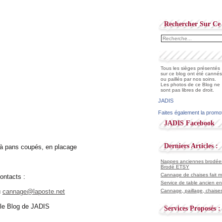
Rechercher Sur Ce 
Tous les sièges présentés
sur ce blog ont été cannés
ou paillés par nos soins.
Les photos de ce Blog ne
sont pas libres de droit.
JADIS
Faites également la promo
JADIS Facebook
Derniers Articles :
t à pans coupés, en placage
Nappes anciennes brodées 
Brodé ETSY
Cannage de chaises fait ma
ontacts :
Service de table ancien en
u
cannage@laposte.net
Cannage, paillage, chaises
r le Blog de JADIS
Services Proposés :