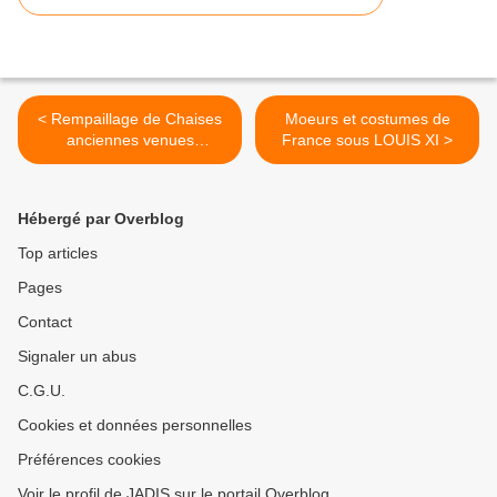
< Rempaillage de Chaises
Moeurs et costumes de
anciennes venues
France sous LOUIS XI >
d'Orléans
Hébergé par Overblog
Top articles
Pages
Contact
Signaler un abus
C.G.U.
Cookies et données personnelles
Préférences cookies
Voir le profil de JADIS sur le portail Overblog