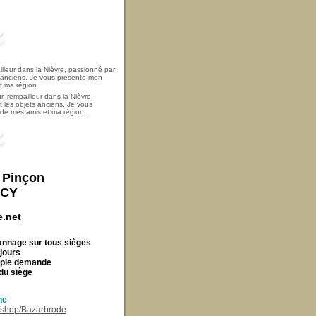
, rempailleur dans la Nièvre,
t les objets anciens. Je vous
i de mes amis et ma région.
t Pinçon
ECY
.net
Cannage
sur tous sièges
 jours
imple demande
du siège
ne
r/shop/Bazarbrode