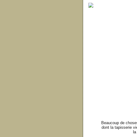
Beaucoup de choses 
dont la tapisserie vi
la