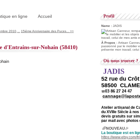
tique en ligne
Accueil
Profil
Name :
JADIS
mbre 2010,...
15ième Anniversaire des Puces... >>
À Propos :
Artisan Canneur
e d'Entrains-sur-Nohain (58410)
passionné par le mobilier e
présente mon travail, celu
Où nous trouver ?
JADIS
52 rue du Crô
58500 CLAM
03 86 27 24 47
☎
cannage@laposte
Atelier artisanal de 
du
XVIIIe Siècle à nos
devis gratuits sur s
par mail avec photos 
🌈
NOUVEAU
🎉
La boutique est en lig
https://www.etsy.com/f