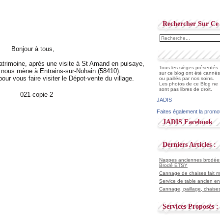
Rechercher Sur Ce 
Bonjour à tous,
atrimoine, aprés une visite à St Amand en puisaye,
Tous les sièges présentés
r nous mène à Entrains-sur-Nohain (58410).
sur ce blog ont été cannés
pour vous faire visiter le Dépot-vente du village.
ou paillés par nos soins.
Les photos de ce Blog ne
sont pas libres de droit.
JADIS
Faites également la promo
JADIS Facebook
Derniers Articles :
Nappes anciennes brodées 
Brodé ETSY
Cannage de chaises fait ma
Service de table ancien en
Cannage, paillage, chaises
Services Proposés :