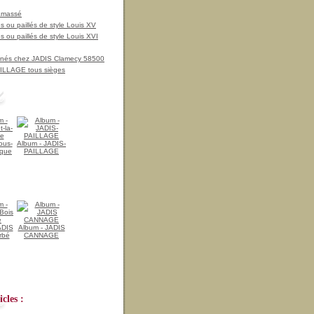
amassé
 ou paillés de style Louis XV
 ou paillés de style Louis XVI
nnés chez JADIS Clamecy 58500
LLAGE tous sièges
ous-
Album - JADIS-
ique
PAILLAGE
ADIS
Album - JADIS
rbé
CANNAGE
cles :