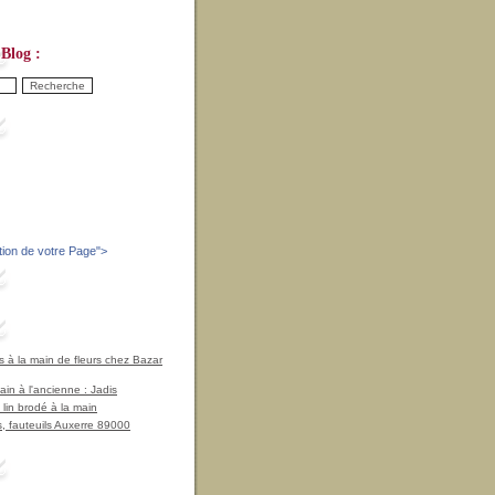
Blog :
tion de votre Page
">
à la main de fleurs chez Bazar
in à l'ancienne : Jadis
 lin brodé à la main
, fauteuils Auxerre 89000