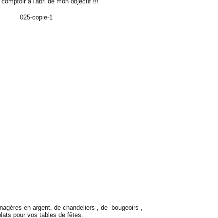
 comptoir à l'abri de mon objectif !!!
nagères en argent, de chandeliers ,
de bougeoirs ,
plats pour vos tables de fêtes.