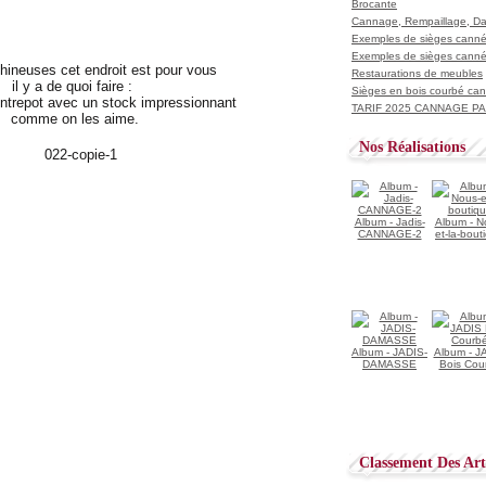
Brocante
Cannage, Rempaillage, D
Exemples de sièges cannés
Exemples de sièges cannés
hineuses cet endroit est pour vous
Restaurations de meubles
il y a de quoi faire :
Sièges en bois courbé ca
trepot avec un stock impressionnant
TARIF 2025 CANNAGE PAI
comme on les aime.
Nos Réalisations
Album - Jadis-
Album - N
CANNAGE-2
et-la-bout
Album - JADIS-
Album - J
DAMASSE
Bois Cou
Classement Des Arti