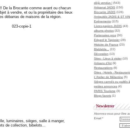
déjà vendus !
(543)
et !! De la Brocante comme avant ou chacun
Artisanat JADIS
(150)
bjet à vendre, et
ou la propriétaire des lieux
Brocante JADIS
(126)
s débarras de maisons de la région.
Antiquités JADIS & ST V
Evénements
(115)
Livres-papiers JADIS
(43)
albums photos
(32)
Partenaires pros
(30)
Edgard le Tapissier
(28)
Histoire de France
(23)
Blablabla...
(22)
Décoration
(13)
Sites - Lieux à visiter
(10)
Artisans d'Art
(9)
Restaurations
(9)
Gites - Hotels - Restaurant
L'Atelier de Mélantine
(5)
Sièges cannés ou paillés 
petites annonces
(4)
PARIS Tourisme
(3)
Blogs favoris
(1)
Newsletter
Abonnez-vous pour être ave
Email
lle, luminaires, sièges, salle à manger,
ts de collection, bibelots...