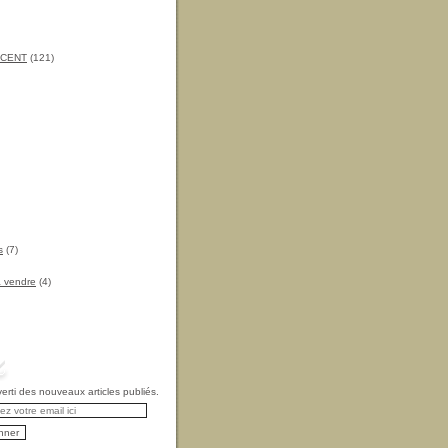
INCENT
(121)
s
(7)
à vendre
(4)
rti des nouveaux articles publiés.