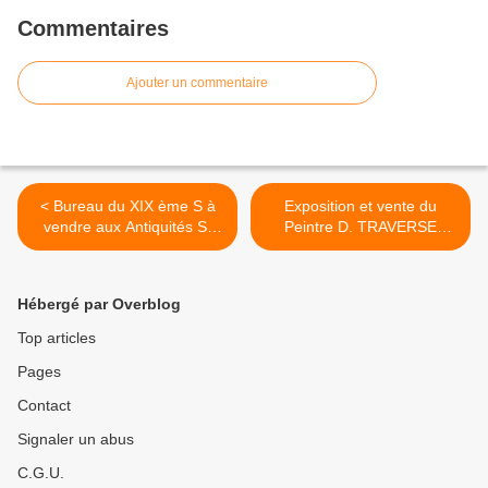
Commentaires
Ajouter un commentaire
< Bureau du XIX ème S à
Exposition et vente du
vendre aux Antiquités St
Peintre D. TRAVERSE
Vincent à Nevers (58000)
POULAIN aux Antiquités St
Vincent à Nevers >
Hébergé par Overblog
Top articles
Pages
Contact
Signaler un abus
C.G.U.