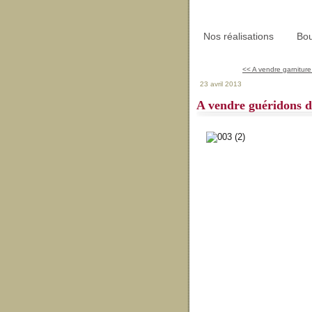
Nos réalisations
Bou
<< A vendre garniture
23 avril 2013
A vendre guéridons d