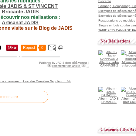
ans les rubriques :
Brocante
ités JADIS & ST VINCENT
Cannage, Rempaillage, D
Brocante JADIS
Exemples de sièges cannés
Exemples de sièges cannés
découvrir nos réalisations :
Restaurations de meubles
Artisanat JADIS
Sièges en bois courbé ca
onne visite sur le Blog de JADIS
TARIF 2025 CANNAGE PAI
Nos Réalisations
Repost
0
Album - Jadis-
Album - N
Published by JADIS
dans
déjà vendus !
CANNAGE-2
et-la-bout
commenter cet article
…
 de cheminée...
A vendre Guéridon Napoléon... >>
ommentaire
Album - JADIS-
Album - J
DAMASSE
Bois Cou
Classement Des Arti