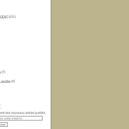
INCENT
(121)
s
(7)
à vendre
(4)
rti des nouveaux articles publiés.