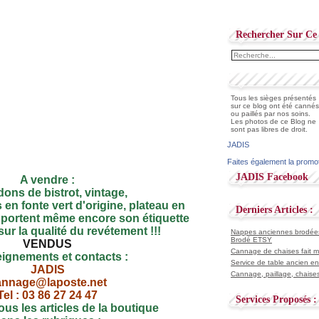
Rechercher Sur Ce 
Tous les sièges présentés
sur ce blog ont été cannés
ou paillés par nos soins.
Les photos de ce Blog ne
sont pas libres de droit.
JADIS
Faites également la promo
JADIS Facebook
A vendre :
ons de bistrot, vintage,
s en fonte vert d'origine, plateau en
Derniers Articles :
il portent même encore son étiquette
sur la qualité du revétement !!!
Nappes anciennes brodées 
Brodé ETSY
VENDUS
Cannage de chaises fait ma
ignements et contacts :
Service de table ancien en
JADIS
Cannage, paillage, chaises
annage@laposte.net
Tel : 03 86 27 24 47
Services Proposés :
us les articles de la boutique