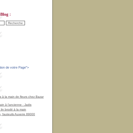
Blog :
tion de votre Page
">
à la main de fleurs chez Bazar
in à l'ancienne : Jadis
 lin brodé à la main
, fauteuils Auxerre 89000