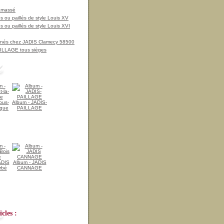
amassé
 ou paillés de style Louis XV
 ou paillés de style Louis XVI
nnés chez JADIS Clamecy 58500
LLAGE tous sièges
ous-
Album - JADIS-
ique
PAILLAGE
ADIS
Album - JADIS
rbé
CANNAGE
cles :