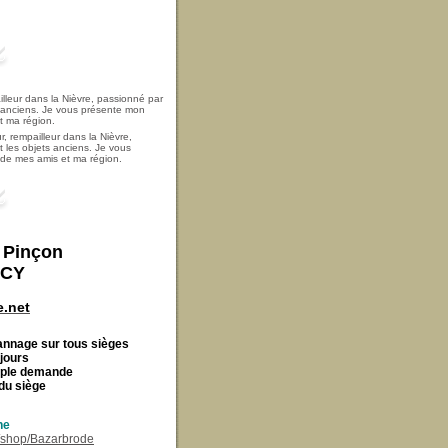
, rempailleur dans la Nièvre,
t les objets anciens. Je vous
i de mes amis et ma région.
t Pinçon
ECY
.net
Cannage
sur tous sièges
 jours
imple demande
du siège
ne
r/shop/Bazarbrode