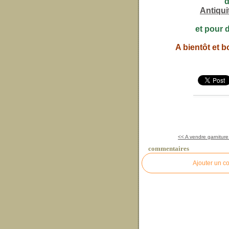
d
Antiqu
et pour 
A bientôt et b
<< A vendre garniture
commentaires
Ajouter un c