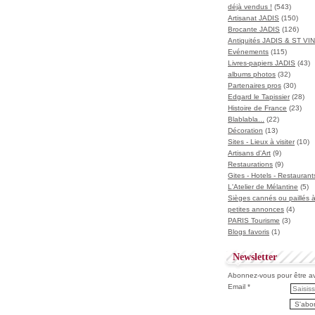
déjà vendus !
(543)
Artisanat JADIS
(150)
Brocante JADIS
(126)
Antiquités JADIS & ST V
Evénements
(115)
Livres-papiers JADIS
(43)
albums photos
(32)
Partenaires pros
(30)
Edgard le Tapissier
(28)
Histoire de France
(23)
Blablabla...
(22)
Décoration
(13)
Sites - Lieux à visiter
(10)
Artisans d'Art
(9)
Restaurations
(9)
Gites - Hotels - Restaurant
L'Atelier de Mélantine
(5)
Sièges cannés ou paillés 
petites annonces
(4)
PARIS Tourisme
(3)
Blogs favoris
(1)
Newsletter
Abonnez-vous pour être ave
Email