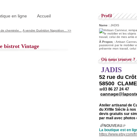
tique en ligne
Accueil
Profil
Name :
JADIS
 de cheminée...
A vendre Guéridon Napoléon... >>
À Propos :
Artisan Canneur
e bistrot Vintage
passionné par le mobilier e
présente mon travail, celu
Où nous trouver ?
JADIS
52 rue du Crô
58500 CLAM
03 86 27 24 47
☎
cannage@laposte
Atelier artisanal de 
du
XVIIIe Siècle à nos
devis gratuits sur s
par mail avec photos 
🌈
NOUVEAU
🎉
La boutique est en lig
https://www.etsy.com/f