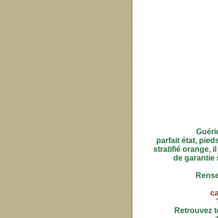
Guérid
parfait état, pied
stratifié orange, 
de garantie 
Rense
c
Retrouvez to