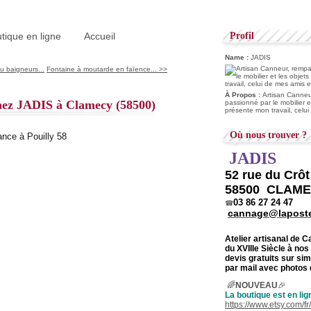
tique en ligne
Accueil
Profil
Name :
JADIS
u baigneurs...
Fontaine à moutarde en faïence... >>
À Propos :
Artisan Canneur
hez JADIS à Clamecy (58500)
passionné par le mobilier e
présente mon travail, celu
Où nous trouver ?
JADIS
52 rue du Crô
58500 CLAM
03 86 27 24 47
☎
cannage@laposte
Atelier artisanal de 
du
XVIIIe Siècle à nos
devis gratuits sur s
par mail avec photos 
🌈
NOUVEAU
🎉
La boutique est en lig
https://www.etsy.com/f