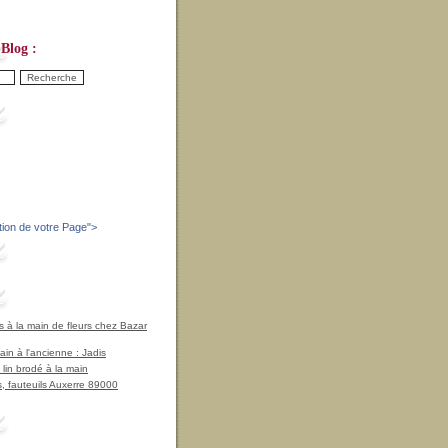
Blog :
tion de votre Page
">
à la main de fleurs chez Bazar
in à l'ancienne : Jadis
 lin brodé à la main
, fauteuils Auxerre 89000