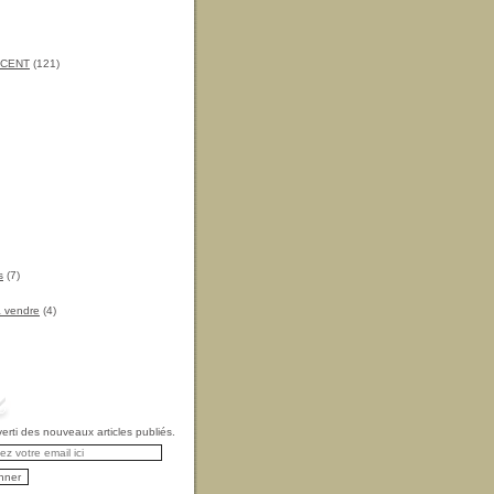
INCENT
(121)
s
(7)
à vendre
(4)
rti des nouveaux articles publiés.