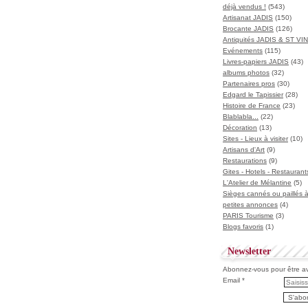
déjà vendus !
(543)
Artisanat JADIS
(150)
Brocante JADIS
(126)
Antiquités JADIS & ST V
Evénements
(115)
Livres-papiers JADIS
(43)
albums photos
(32)
Partenaires pros
(30)
Edgard le Tapissier
(28)
Histoire de France
(23)
Blablabla...
(22)
Décoration
(13)
Sites - Lieux à visiter
(10)
Artisans d'Art
(9)
Restaurations
(9)
Gites - Hotels - Restaurant
L'Atelier de Mélantine
(5)
Sièges cannés ou paillés 
petites annonces
(4)
PARIS Tourisme
(3)
Blogs favoris
(1)
Newsletter
Abonnez-vous pour être ave
Email