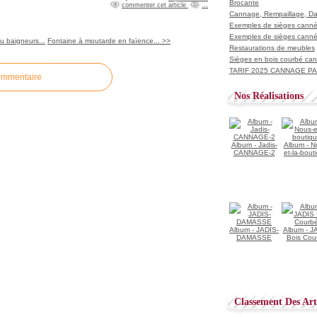
Brocante
commenter cet article
…
Cannage, Rempaillage, D
Exemples de sièges cannés
Exemples de sièges cannés
u baigneurs...
Fontaine à moutarde en faïence... >>
Restaurations de meubles
Sièges en bois courbé ca
TARIF 2025 CANNAGE PAI
ommentaire
Nos Réalisations
Album - Jadis-
Album - N
CANNAGE-2
et-la-bout
Album - JADIS-
Album - J
DAMASSE
Bois Cou
Classement Des Arti