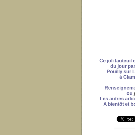
Ce joli fauteuil
du jour pa
Pouilly sur 
à Clam
Renseignemen
ou
Les autres arti
A bientôt et b