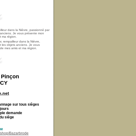
, rempailleur dans la Nièvre,
t les objets anciens. Je vous
i de mes amis et ma région.
t Pinçon
ECY
.net
Cannage
sur tous sièges
 jours
imple demande
du siège
ne
r/shop/Bazarbrode