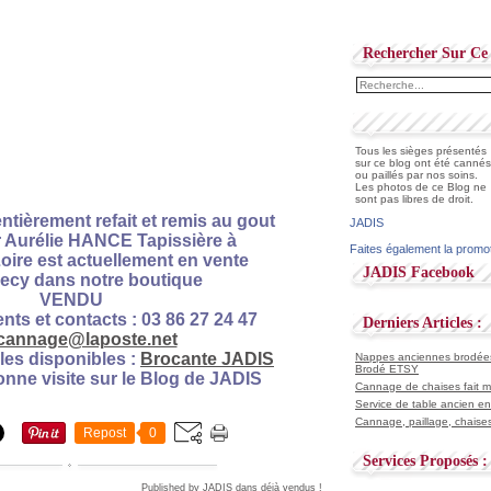
Rechercher Sur Ce 
Tous les sièges présentés
sur ce blog ont été cannés
ou paillés par nos soins.
Les photos de ce Blog ne
sont pas libres de droit.
 entièrement refait et remis au gout
JADIS
r Aurélie HANCE Tapissière à
Faites également la promo
Loire
est actuellement en vente
JADIS Facebook
ecy dans notre
boutique
VENDU
ts et contacts : 03 86 27 24 47
Derniers Articles :
cannage@laposte.net
cles disponibles :
Brocante JADIS
Nappes anciennes brodées 
Brodé ETSY
onne visite sur le Blog de JADIS
Cannage de chaises fait ma
Service de table ancien en
Cannage, paillage, chaises
Repost
0
Services Proposés :
Published by JADIS
dans
déjà vendus !