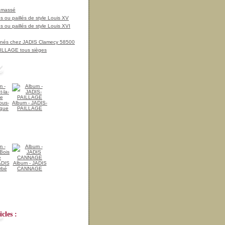
amassé
 ou paillés de style Louis XV
 ou paillés de style Louis XVI
nnés chez JADIS Clamecy 58500
LLAGE tous sièges
ous-
Album - JADIS-
ique
PAILLAGE
ADIS
Album - JADIS
rbé
CANNAGE
cles :