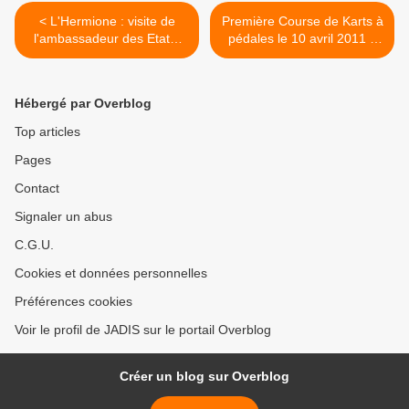
< L'Hermione : visite de
Première Course de Karts à
l'ambassadeur des Etats-
pédales le 10 avril 2011 à
unis
Clamecy (58500) >
Hébergé par Overblog
Top articles
Pages
Contact
Signaler un abus
C.G.U.
Cookies et données personnelles
Préférences cookies
Voir le profil de JADIS sur le portail Overblog
Créer un blog sur Overblog