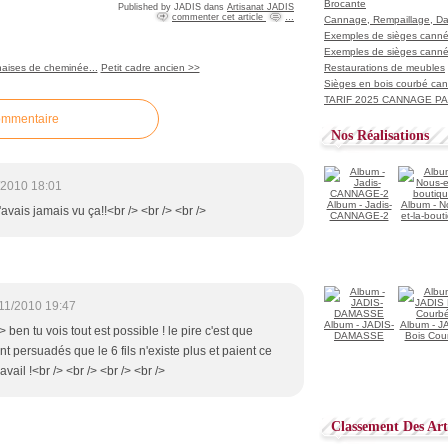
Brocante
Published by JADIS
dans
Artisanat JADIS
commenter cet article
…
Cannage, Rempaillage, D
Exemples de sièges cannés
Exemples de sièges cannés
haises de cheminée...
Petit cadre ancien >>
Restaurations de meubles
Sièges en bois courbé ca
TARIF 2025 CANNAGE PAI
ommentaire
Nos Réalisations
/2010 18:01
Album - Jadis-
Album - N
j'avais jamais vu ça!!<br /> <br /> <br />
CANNAGE-2
et-la-bout
11/2010 19:47
Album - JADIS-
Album - J
/> ben tu vois tout est possible ! le pire c'est que
DAMASSE
Bois Cou
nt persuadés que le 6 fils n'existe plus et paient ce
avail !<br /> <br /> <br /> <br />
Classement Des Arti