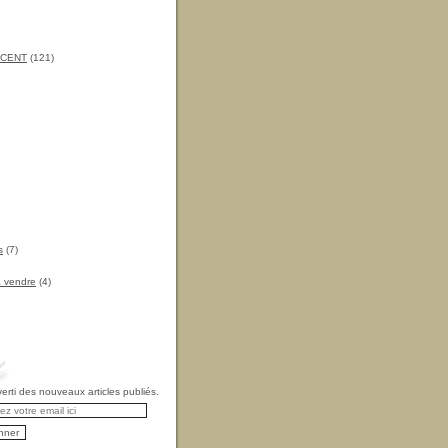
INCENT
(121)
s
(7)
à vendre
(4)
rti des nouveaux articles publiés.