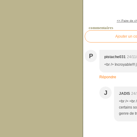
<< Paire de c
commentaires
Ajouter un c
P
pistache031
24/11
<br /> Incroyable!!! 
Répondre
J
JADIS
24/
<br /> <br 
certains so
genre de tr