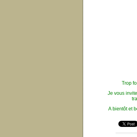
Trop f
Je vous invite
tr
A bientôt et 