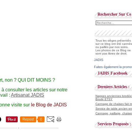
Rechercher Sur Ce 
Tous les sièges présentés
sur ce blog ont été cannés
ou paillés par nos soins.
Les photos de ce Blog ne
sont pas libres de droit.
JADIS
Faites également la promo
JADIS Facebook
ort, non ? QUI DIT MOINS ?
Derniers Articles :
 à consulter les articles sur notre
avail :
Artisanat JADIS
Nappes anciennes brodées 
Brodé ETSY
bonne visite sur
le Blog de JADIS
Cannage de chaises fait ma
Service de table ancien en
Cannage, paillage, chaises
Repost
0
Services Proposés :