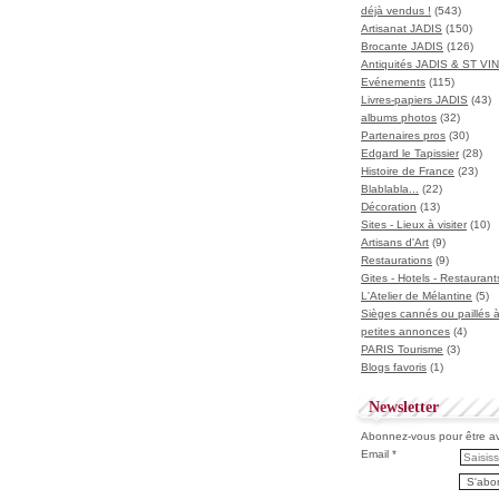
déjà vendus !
(543)
Artisanat JADIS
(150)
Brocante JADIS
(126)
Antiquités JADIS & ST V
Evénements
(115)
Livres-papiers JADIS
(43)
albums photos
(32)
Partenaires pros
(30)
Edgard le Tapissier
(28)
Histoire de France
(23)
Blablabla...
(22)
Décoration
(13)
Sites - Lieux à visiter
(10)
Artisans d'Art
(9)
Restaurations
(9)
Gites - Hotels - Restaurant
L'Atelier de Mélantine
(5)
Sièges cannés ou paillés 
petites annonces
(4)
PARIS Tourisme
(3)
Blogs favoris
(1)
Newsletter
Abonnez-vous pour être ave
Email