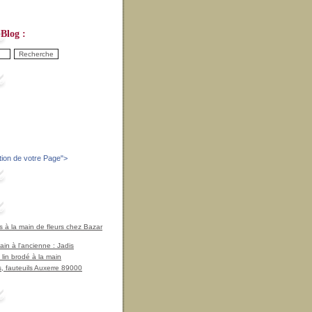
Blog :
tion de votre Page
">
à la main de fleurs chez Bazar
in à l'ancienne : Jadis
 lin brodé à la main
, fauteuils Auxerre 89000