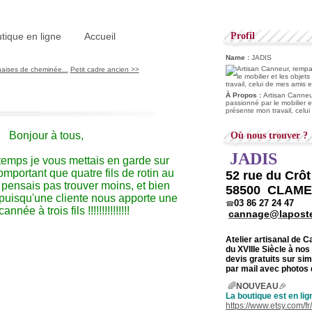
tique en ligne
Accueil
Profil
Name :
JADIS
haises de cheminée...
Petit cadre ancien >>
À Propos :
Artisan Canneur
passionné par le mobilier e
présente mon travail, celu
Bonjour à tous,
Où nous trouver ?
JADIS
 temps je vous mettais en garde sur
mportant que quatre fils de rotin au
52 rue du Crô
e pensais pas trouver moins, et bien
58500 CLAM
 puisqu'une cliente nous apporte une
03 86 27 24 47
☎
nnée à trois fils !!!!!!!!!!!!!!!
cannage@laposte
Atelier artisanal de 
du
XVIIIe Siècle à nos
devis gratuits sur s
par mail avec photos 
🌈
NOUVEAU
🎉
La boutique est en lig
https://www.etsy.com/f