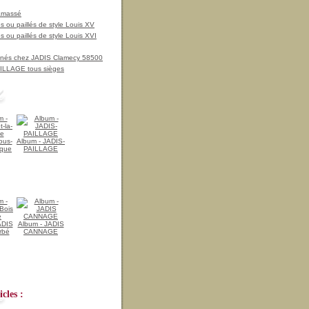
amassé
 ou paillés de style Louis XV
 ou paillés de style Louis XVI
nnés chez JADIS Clamecy 58500
LLAGE tous sièges
ous-
Album - JADIS-
ique
PAILLAGE
ADIS
Album - JADIS
rbé
CANNAGE
cles :