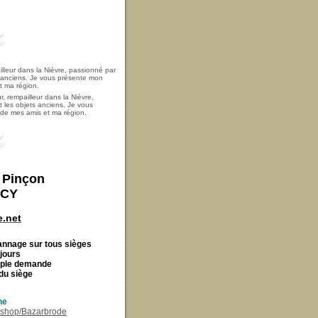
, rempailleur dans la Nièvre,
t les objets anciens. Je vous
i de mes amis et ma région.
t Pinçon
ECY
.net
Cannage
sur tous sièges
 jours
imple demande
du siège
ne
r/shop/Bazarbrode