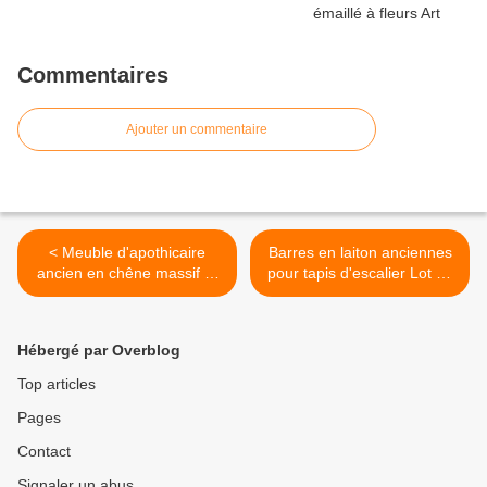
Commentaires
Ajouter un commentaire
< Meuble d'apothicaire
Barres en laiton anciennes
ancien en chêne massif et
pour tapis d'escalier Lot de
marqueterie
17 longueur 72 cm >
Hébergé par Overblog
Top articles
Pages
Contact
Signaler un abus