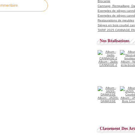
Brocante
ommentaire
Cannage, Rempaillage, D
Exemples de sièges cannés
Exemples de sièges cannés
Restaurations de meubles
Sièges en bois courbé ca
TARIF 2025 CANNAGE PAI
Nos Réalisations
Album - Jadis-
Album - N
CANNAGE-2
et-la-bout
Album - JADIS-
Album - J
DAMASSE
Bois Cou
Classement Des Arti