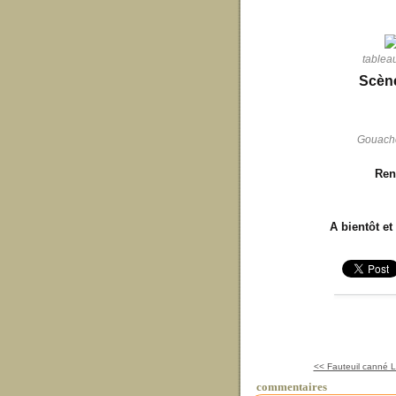
table
Scène
Gouache
Ren
A bientôt et
<< Fauteuil canné Lo
commentaires