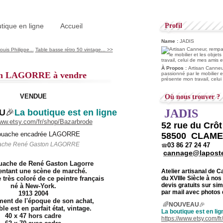
tique en ligne
Accueil
Profil
Name :
JADIS
uis Philippe...
Table basse rétro 50 vintage... >>
À Propos :
Artisan Canneur
on LAGORRE à vendre
passionné par le mobilier e
présente mon travail, celu
VENDUE
Où nous trouver ?
JADIS
U
🎉
La boutique est en ligne
www.etsy.com/fr/shop/Bazarbrode
52 rue du Crô
58500 CLAM
ache René Gaston LAGORRE
03 86 27 24 47
☎
cannage@laposte
uache de René Gaston Lagorre
entant une scène de marché.
Atelier artisanal de 
du
XVIIIe Siècle à nos
très coloré de ce peintre français
devis gratuits sur s
né à New-York.
par mail avec photos 
1913 2004
ent de l'époque de son achat,
🌈
NOUVEAU
🎉
le est en parfait état, vintage.
La boutique est en lig
40 x 47 hors cadre
https://www.etsy.com/f