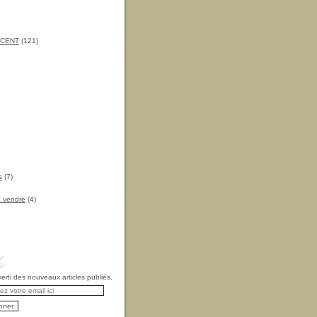
INCENT
(121)
s
(7)
à vendre
(4)
rti des nouveaux articles publiés.