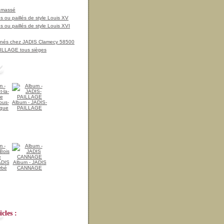
amassé
 ou paillés de style Louis XV
 ou paillés de style Louis XVI
nnés chez JADIS Clamecy 58500
LLAGE tous sièges
ous-
Album - JADIS-
ique
PAILLAGE
ADIS
Album - JADIS
rbé
CANNAGE
cles :