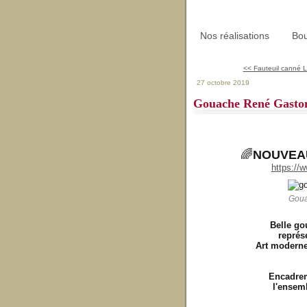
Nos réalisations
Bou
<< Fauteuil canné Lo
27 octobre 2019
Gouache René Gast
🌈
NOUVEA
https://
Gou
Belle go
représ
Art moderne 
Encadrem
l'ensemb