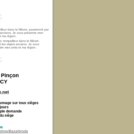
, rempailleur dans la Nièvre,
t les objets anciens. Je vous
i de mes amis et ma région.
t Pinçon
ECY
.net
Cannage
sur tous sièges
 jours
imple demande
du siège
ne
r/shop/Bazarbrode