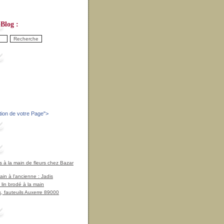
Blog :
tion de votre Page
">
à la main de fleurs chez Bazar
in à l'ancienne : Jadis
 lin brodé à la main
, fauteuils Auxerre 89000