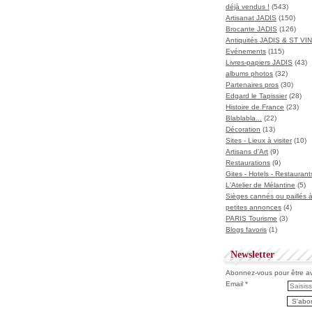
déjà vendus !
(543)
Artisanat JADIS
(150)
Brocante JADIS
(126)
Antiquités JADIS & ST V
Evénements
(115)
Livres-papiers JADIS
(43)
albums photos
(32)
Partenaires pros
(30)
Edgard le Tapissier
(28)
Histoire de France
(23)
Blablabla...
(22)
Décoration
(13)
Sites - Lieux à visiter
(10)
Artisans d'Art
(9)
Restaurations
(9)
Gites - Hotels - Restaurant
L'Atelier de Mélantine
(5)
Sièges cannés ou paillés 
petites annonces
(4)
PARIS Tourisme
(3)
Blogs favoris
(1)
Newsletter
Abonnez-vous pour être ave
Email