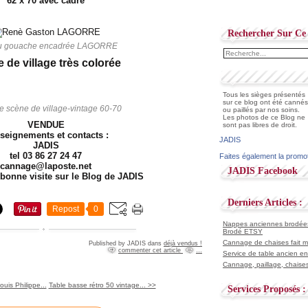
62 x 70 avec cadre
Rechercher Sur Ce 
au gouache encadrée LAGORRE
 de village très colorée
Tous les sièges présentés
sur ce blog ont été cannés
 scène de village-vintage 60-70
ou paillés par nos soins.
Les photos de ce Blog ne
VENDUE
sont pas libres de droit.
seignements et contacts :
JADIS
JADIS
tel 03 86 27 24 47
Faites également la promo
cannage@laposte.net
JADIS Facebook
 bonne visite sur le Blog de JADIS
Derniers Articles :
Repost
0
Nappes anciennes brodées 
Brodé ETSY
Cannage de chaises fait ma
Published by JADIS
dans
déjà vendus !
commenter cet article
…
Service de table ancien en
Cannage, paillage, chaises
uis Philippe...
Table basse rétro 50 vintage... >>
Services Proposés :