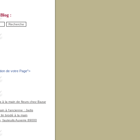
Blog :
tion de votre Page
">
à la main de fleurs chez Bazar
in à l'ancienne : Jadis
 lin brodé à la main
, fauteuils Auxerre 89000