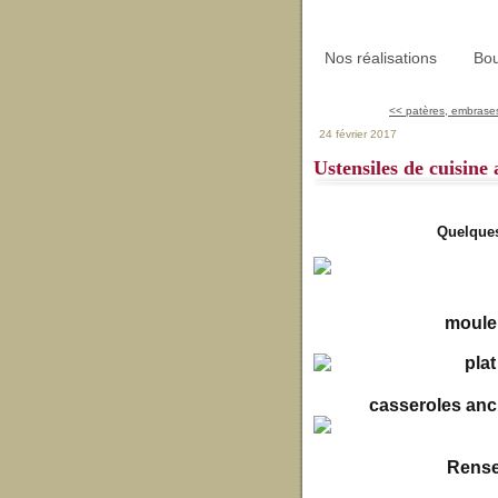
Nos réalisations
Bou
<< patères, embrases
24 février 2017
Ustensiles de cuisine
Quelques
moule
casseroles anc
Rense