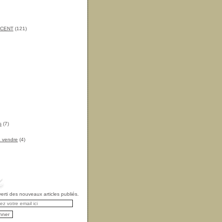
INCENT
(121)
s
(7)
à vendre
(4)
rti des nouveaux articles publiés.