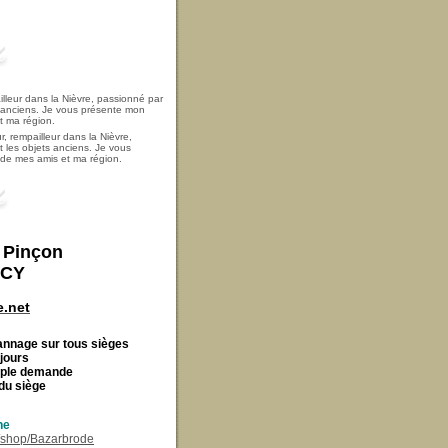
, rempailleur dans la Nièvre,
t les objets anciens. Je vous
i de mes amis et ma région.
t Pinçon
ECY
.net
Cannage
sur tous sièges
 jours
imple demande
du siège
ne
r/shop/Bazarbrode