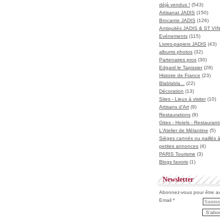
déjà vendus !
(543)
Artisanat JADIS
(150)
Brocante JADIS
(126)
Antiquités JADIS & ST V
Evénements
(115)
Livres-papiers JADIS
(43)
albums photos
(32)
Partenaires pros
(30)
Edgard le Tapissier
(28)
Histoire de France
(23)
Blablabla...
(22)
Décoration
(13)
Sites - Lieux à visiter
(10)
Artisans d'Art
(9)
Restaurations
(9)
Gites - Hotels - Restaurant
L'Atelier de Mélantine
(5)
Sièges cannés ou paillés 
petites annonces
(4)
PARIS Tourisme
(3)
Blogs favoris
(1)
Newsletter
Abonnez-vous pour être ave
Email