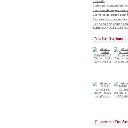
Brocante
Cannage, Rempaillage, D
Exemples de sièges cannés
Exemples de sièges cannés
Restaurations de meubles
Sièges en bois courbé ca
TARIF 2025 CANNAGE PAI
Nos Réalisations
Album - Jadis-
Album - N
CANNAGE-2
et-la-bout
Album - JADIS-
Album - J
DAMASSE
Bois Cou
Classement Des Arti