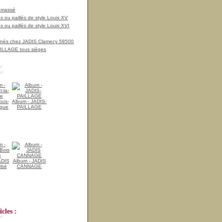
amassé
 ou paillés de style Louis XV
 ou paillés de style Louis XVI
nnés chez JADIS Clamecy 58500
LLAGE tous sièges
ous-
Album - JADIS-
ique
PAILLAGE
ADIS
Album - JADIS
rbé
CANNAGE
cles :