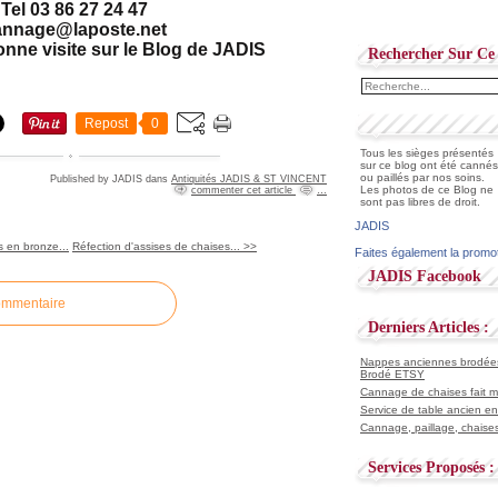
Tel 03 86 27 24 47
annage@laposte.net
onne visite sur le Blog de JADIS
Rechercher Sur Ce 
Repost
0
Tous les sièges présentés
sur ce blog ont été cannés
ou paillés par nos soins.
Published by JADIS
dans
Antiquités JADIS & ST VINCENT
Les photos de ce Blog ne
commenter cet article
…
sont pas libres de droit.
JADIS
 en bronze...
Réfection d'assises de chaises... >>
Faites également la promo
JADIS Facebook
ommentaire
Derniers Articles :
Nappes anciennes brodées 
Brodé ETSY
Cannage de chaises fait ma
Service de table ancien en
Cannage, paillage, chaises
Services Proposés :