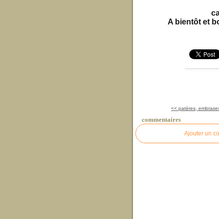
c
A bientôt et b
<< patères, embrases
commentaires
Ajouter un c