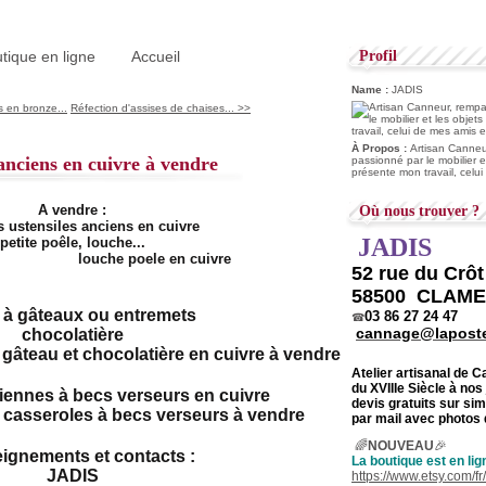
tique en ligne
Accueil
Profil
Name :
JADIS
 en bronze...
Réfection d'assises de chaises... >>
À Propos :
Artisan Canneur
 anciens en cuivre à vendre
passionné par le mobilier e
présente mon travail, celu
A vendre :
Où nous trouver ?
 ustensiles anciens en cuivre
JADIS
petite poêle, louche...
52 rue du Crô
58500 CLAM
 à gâteaux ou entremets
03 86 27 24 47
☎
cannage@laposte
chocolatière
Atelier artisanal de 
du
XVIIIe Siècle à nos
iennes à becs verseurs en cuivre
devis gratuits sur s
par mail avec photos 
🌈
NOUVEAU
🎉
ignements et contacts :
La boutique est en lig
JADIS
https://www.etsy.com/f