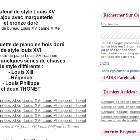
uteuil de style Louis XV
Rechercher Sur Ce 
cajou avec marqueterie
et bronze doré
Tous les sièges présentés
ette de piano en bois doré
sur ce blog ont été cannés
de style louis XVI
ou paillés par nos soins.
Les photos de ce Blog ne
sont pas libres de droit.
r quelques séries de chaises
JADIS
de style différents :
Faites également la promo
- Louis XIII
- Régence
JADIS Facebook
- Louis Philippe
et deux THONET
Derniers Articles :
Cannage de chaises fait ma
Service de table ancien en
Cannage, paillage, chaises
Nappes anciennes brodées
fashion ou art de la table
nées XIXe, Louis XV, Louis Philippe et Thonet
Services Proposés :