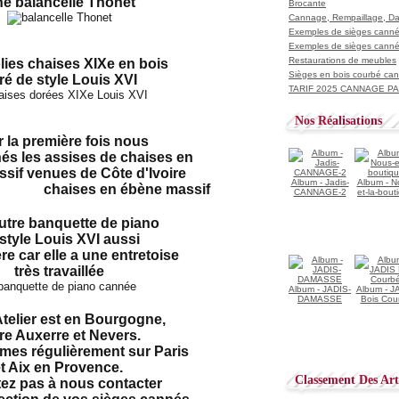
e balancelle Thonet
Brocante
Cannage, Rempaillage, D
Exemples de sièges cannés
Exemples de sièges cannés
Restaurations de meubles
lies chaises XIXe en bois
Sièges en bois courbé ca
ré de style Louis XVI
TARIF 2025 CANNAGE PAI
Nos Réalisations
 la première fois nous
és les assises de chaises en
sif venues de Côte d'Ivoire
Album - Jadis-
Album - N
CANNAGE-2
et-la-bout
utre banquette de piano
style Louis XVI aussi
ère car elle a une entretoise
très travaillée
Album - JADIS-
Album - J
DAMASSE
Bois Cou
Atelier est en Bourgogne,
re Auxerre et Nevers.
es régulièrement sur Paris
t Aix en Provence.
Classement Des Arti
tez pas à nous contacter