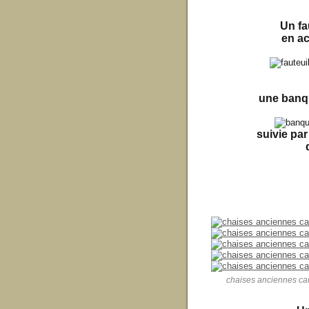
Un fa
en a
une banqu
suivie pa
chaises anciennes can