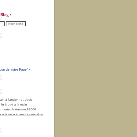
Blog :
tion de votre Page
">
in à l'ancienne : Jadis
 lin brodé à la main
, fauteuils Auxerre 89000
 à la main à vendre pour slow