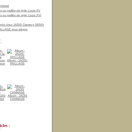
amassé
 ou paillés de style Louis XV
 ou paillés de style Louis XVI
nnés chez JADIS Clamecy 58500
LLAGE tous sièges
ous-
Album - JADIS-
ique
PAILLAGE
ADIS
Album - JADIS
rbé
CANNAGE
cles :