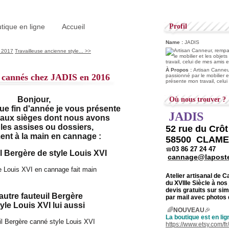
tique en ligne
Accueil
Profil
Name :
JADIS
 2017
Travailleuse ancienne style... >>
À Propos :
Artisan Canneur
s cannés chez JADIS en 2016
passionné par le mobilier e
présente mon travail, celu
Bonjour,
Où nous trouver ?
 fin d'année je vous présente
JADIS
eaux sièges dont nous avons
s les assises ou dossiers,
52 rue du Crô
ent à la main en cannage :
58500 CLAM
03 86 27 24 47
☎
l Bergère de style Louis XVI
cannage@laposte
Atelier artisanal de 
du
XVIIIe Siècle à nos
devis gratuits sur s
autre fauteuil Bergère
par mail avec photos 
yle Louis XVI lui aussi
🌈
NOUVEAU
🎉
La boutique est en lig
https://www.etsy.com/f