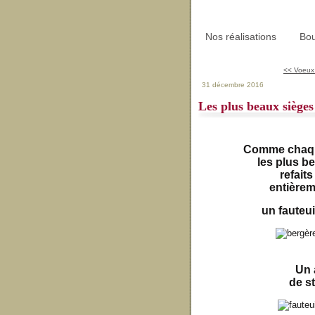
Nos réalisations
Bou
<< Voeux
31 décembre 2016
Les plus beaux siège
Comme chaque
les plus b
refait
entièrem
un fauteui
Un 
de st