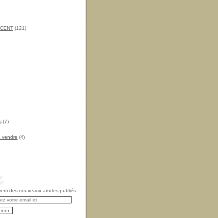
INCENT
(121)
s
(7)
à vendre
(4)
rti des nouveaux articles publiés.