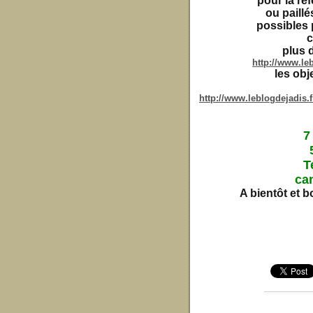
pour la ré
ou paillé
possibles 
c
plus 
http://www.leb
les obj
http://www.leblogdejadis
7
T
ca
A bientôt et b