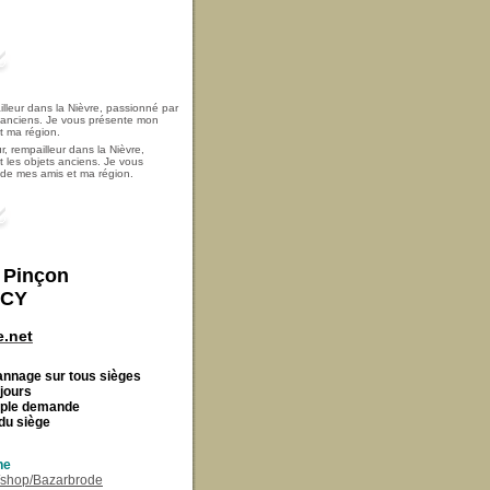
, rempailleur dans la Nièvre,
t les objets anciens. Je vous
i de mes amis et ma région.
t Pinçon
ECY
.net
Cannage
sur tous sièges
 jours
imple demande
du siège
ne
r/shop/Bazarbrode