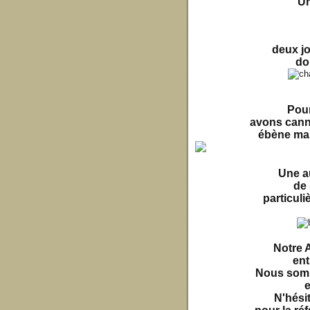
Un
deux jo
do
Pour
avons cann
ébène mas
Une a
de 
particuli
Notre 
ent
Nous somm
e
N'hési