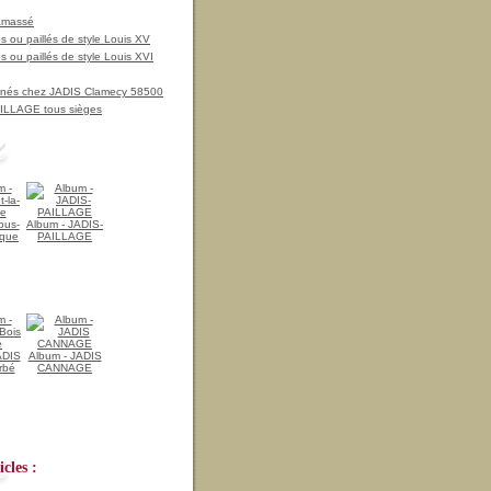
amassé
 ou paillés de style Louis XV
 ou paillés de style Louis XVI
nnés chez JADIS Clamecy 58500
LLAGE tous sièges
ous-
Album - JADIS-
ique
PAILLAGE
ADIS
Album - JADIS
rbé
CANNAGE
cles :