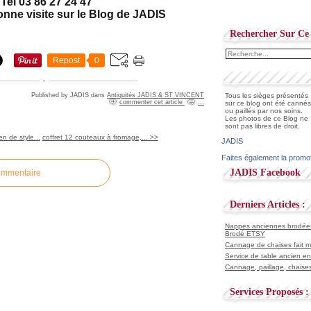
Tel 03 86 27 24 47
onne visite sur le Blog de JADIS
Rechercher Sur Ce 
Repost
0
Published by JADIS
dans
Antiquités JADIS & ST VINCENT
Tous les sièges présentés
commenter cet article
…
sur ce blog ont été cannés
ou paillés par nos soins.
Les photos de ce Blog ne
sont pas libres de droit.
n de style...
coffret 12 couteaux à fromage,... >>
JADIS
Faites également la promo
JADIS Facebook
ommentaire
Derniers Articles :
Nappes anciennes brodées 
Brodé ETSY
Cannage de chaises fait ma
Service de table ancien en
Cannage, paillage, chaises
Services Proposés :