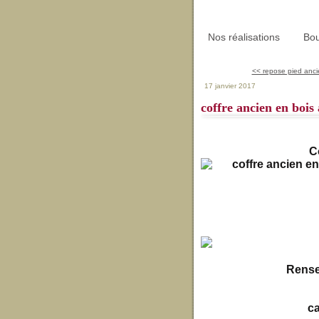
Nos réalisations
Bou
<< repose pied ancie
17 janvier 2017
coffre ancien en bois
C
Rense
c