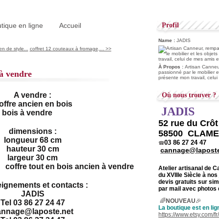
tique en ligne
Accueil
Profil
Name :
JADIS
n de style...
coffret 12 couteaux à fromage,... >>
À Propos :
Artisan Canneur
 à vendre
passionné par le mobilier e
présente mon travail, celu
A vendre :
Où nous trouver ?
offre ancien en bois
JADIS
52 rue du Crô
dimensions :
58500 CLAM
longueur 68 cm
03 86 27 24 47
☎
hauteur 30 cm
cannage@laposte
largeur 30 cm
Atelier artisanal de 
du
XVIIIe Siècle à nos
devis gratuits sur s
ignements et contacts :
par mail avec photos 
JADIS
🌈
NOUVEAU
🎉
Tel 03 86 27 24 47
La boutique est en lig
annage@laposte.net
https://www.etsy.com/f