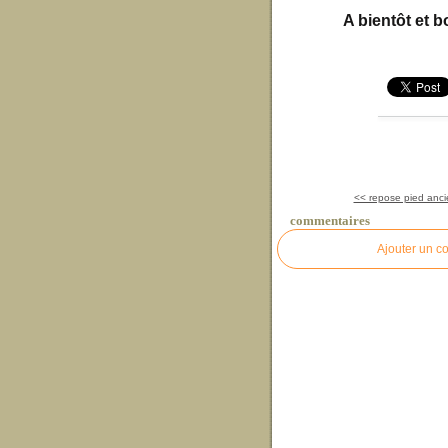
A bientôt et b
<< repose pied ancie
commentaires
Ajouter un c