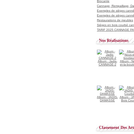
Brocante
Cannage, Rempaillage, D
Exemples de sièges cannés
Exemples de sièges cannés
Restaurations de meubles
Sièges en bois courbé ca
TARIF 2025 CANNAGE PAI
Nos Réalisations
Album - Jadis-
Album - N
CANNAGE-2
et-la-bout
Album - JADIS-
Album - J
DAMASSE
Bois Cou
Classement Des Arti