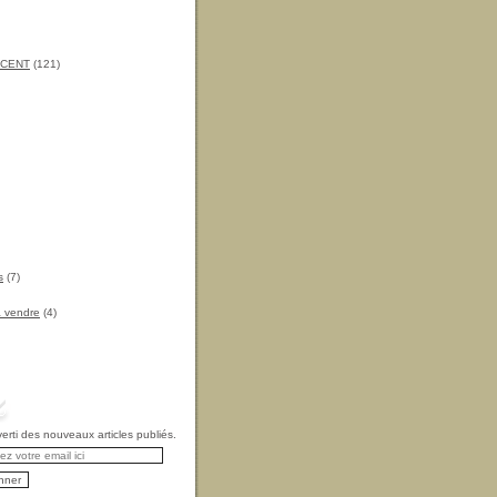
INCENT
(121)
s
(7)
à vendre
(4)
rti des nouveaux articles publiés.