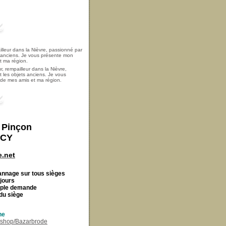
, rempailleur dans la Nièvre,
t les objets anciens. Je vous
i de mes amis et ma région.
t Pinçon
ECY
.net
Cannage
sur tous sièges
 jours
imple demande
du siège
ne
r/shop/Bazarbrode