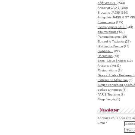
déjà vendus !
(543)
Artisanat JADIS
(150)
Brocante JADIS
(126)
Antiquités JADIS & ST V
Evénements
(115)
Livres-papiers JADIS
(43)
albums photos
(32)
Partenaires pros
(30)
Edgard le Tapissier
(28)
Histoire de France
(23)
Blablabla...
(22)
Décoration
(13)
Sites - Lieux à visiter
(10)
Artisans d'Art
(9)
Restaurations
(9)
Gites - Hotels - Restaurant
L'Atelier de Mélantine
(5)
Sièges cannés ou paillés 
petites annonces
(4)
PARIS Tourisme
(3)
Blogs favoris
(1)
Newsletter
Abonnez-vous pour être ave
Email