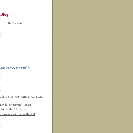
Blog :
tion de votre Page
">
à la main de fleurs chez Bazar
in à l'ancienne : Jadis
 lin brodé à la main
, fauteuils Auxerre 89000