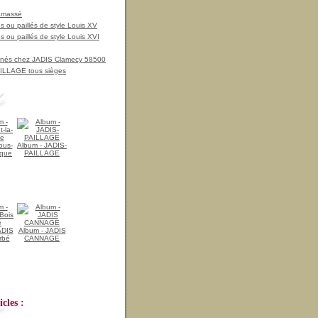
amassé
 ou paillés de style Louis XV
 ou paillés de style Louis XVI
nnés chez JADIS Clamecy 58500
LLAGE tous sièges
ous-
Album - JADIS-
ique
PAILLAGE
ADIS
Album - JADIS
rbé
CANNAGE
cles :