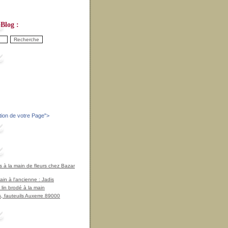
Blog :
tion de votre Page
">
à la main de fleurs chez Bazar
in à l'ancienne : Jadis
 lin brodé à la main
, fauteuils Auxerre 89000