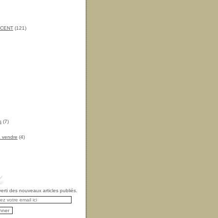
INCENT
(121)
s
(7)
à vendre
(4)
rti des nouveaux articles publiés.