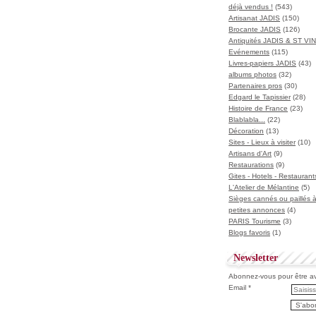
déjà vendus !
(543)
Artisanat JADIS
(150)
Brocante JADIS
(126)
Antiquités JADIS & ST V
Evénements
(115)
Livres-papiers JADIS
(43)
albums photos
(32)
Partenaires pros
(30)
Edgard le Tapissier
(28)
Histoire de France
(23)
Blablabla...
(22)
Décoration
(13)
Sites - Lieux à visiter
(10)
Artisans d'Art
(9)
Restaurations
(9)
Gites - Hotels - Restaurant
L'Atelier de Mélantine
(5)
Sièges cannés ou paillés 
petites annonces
(4)
PARIS Tourisme
(3)
Blogs favoris
(1)
Newsletter
Abonnez-vous pour être ave
Email