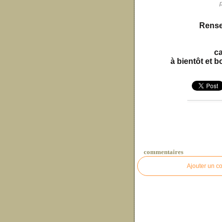
Rense
c
à bientôt et b
commentaires
Ajouter un c