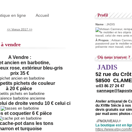
tique en ligne
Accueil
Profil
Name :
JADIS
<<
Voeux 2017 >>
À Propos :
Artisan Canneur
 à vendre
passionné par le mobilier e
présente mon travail, celu
A Vendre :
Où nous trouver ?
et ancien en barbotine,
JADIS
ieux rose, extérieur bleu-gris
prix 35 €
52 rue du Crô
58500 CLAM
petits pichets de couleur
03 86 27 24 47
☎
à 20 € pièce
cannage@laposte
Atelier artisanal de 
elui de droite vendu 10 € celui ci
du
XVIIIe Siècle à nos
devis gratuits sur s
s et coquetier 6 € pièce
par mail avec photos 
🌈
NOUVEAU
🎉
cache-pot dans les tons
La boutique est en lig
arron et turquoise
https://www.etsy.com/f