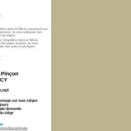
, rempailleur dans la Nièvre,
t les objets anciens. Je vous
i de mes amis et ma région.
t Pinçon
ECY
.net
Cannage
sur tous sièges
 jours
imple demande
du siège
ne
r/shop/Bazarbrode