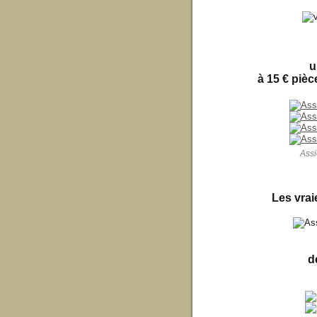
u
à 15 € pièce
Assi
Les vrai
d