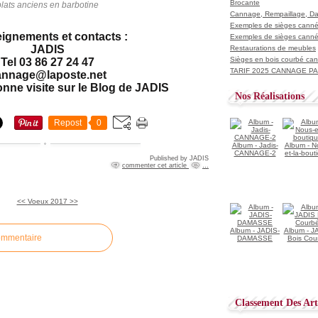
Brocante
plats anciens en barbotine
Cannage, Rempaillage, D
Exemples de sièges cannés
ignements et contacts :
Exemples de sièges cannés
JADIS
Restaurations de meubles
Sièges en bois courbé ca
Tel 03 86 27 24 47
TARIF 2025 CANNAGE PAI
annage@laposte.net
onne visite sur le Blog de JADIS
Nos Réalisations
Repost
0
Album - Jadis-
Album - N
CANNAGE-2
et-la-bout
Published by JADIS
commenter cet article
…
<<
Voeux 2017 >>
Album - JADIS-
Album - J
ommentaire
DAMASSE
Bois Cou
Classement Des Arti