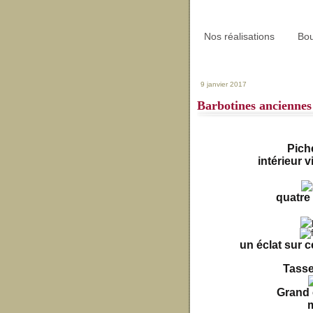
Nos réalisations
Bou
9 janvier 2017
Barbotines anciennes
Pich
intérieur v
quatre 
un éclat sur c
Tasse
Grand 
m