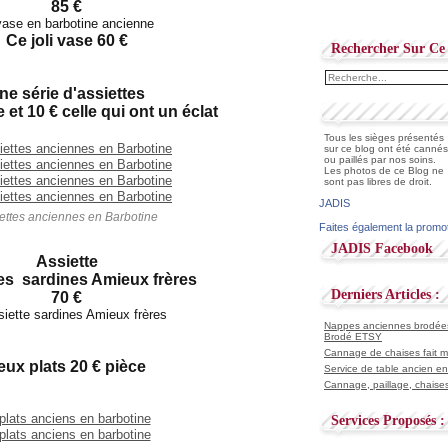
85 €
Ce joli vase 60 €
Rechercher Sur Ce 
ne série d'assiettes
 et 10 € celle qui ont un éclat
Tous les sièges présentés
sur ce blog ont été cannés
ou paillés par nos soins.
Les photos de ce Blog ne
sont pas libres de droit.
JADIS
ettes anciennes en Barbotine
Faites également la promo
JADIS Facebook
Assiette
es sardines Amieux frères
Derniers Articles :
70 €
Nappes anciennes brodées 
Brodé ETSY
Cannage de chaises fait ma
eux plats 20 € pièce
Service de table ancien en
Cannage, paillage, chaises
Services Proposés :