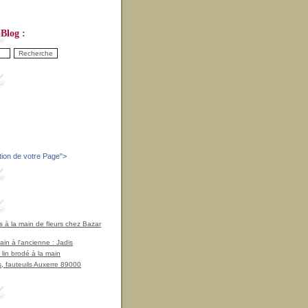
Blog :
tion de votre Page
">
à la main de fleurs chez Bazar
in à l'ancienne : Jadis
 lin brodé à la main
, fauteuils Auxerre 89000