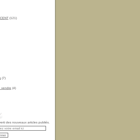
INCENT
(121)
s
(7)
à vendre
(4)
rti des nouveaux articles publiés.