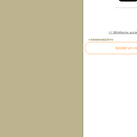
<< Méridienne anci
commentaires
Ajouter un c