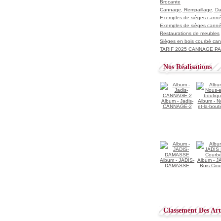
Brocante
Cannage, Rempaillage, D
Exemples de sièges cannés
Exemples de sièges cannés
Restaurations de meubles
Sièges en bois courbé ca
TARIF 2025 CANNAGE PAI
Nos Réalisations
Album - Jadis-
Album - N
CANNAGE-2
et-la-bout
Album - JADIS-
Album - J
DAMASSE
Bois Cou
Classement Des Arti