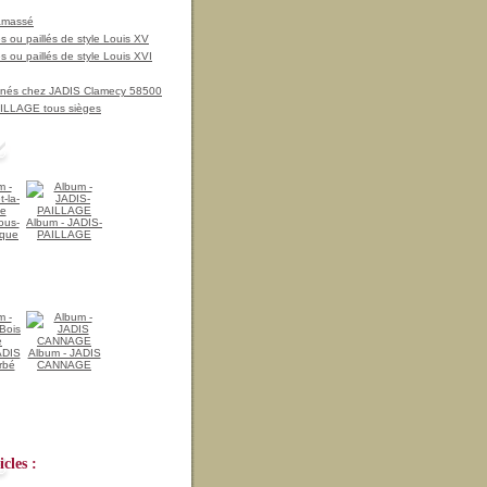
amassé
 ou paillés de style Louis XV
 ou paillés de style Louis XVI
nnés chez JADIS Clamecy 58500
LLAGE tous sièges
ous-
Album - JADIS-
ique
PAILLAGE
ADIS
Album - JADIS
rbé
CANNAGE
cles :