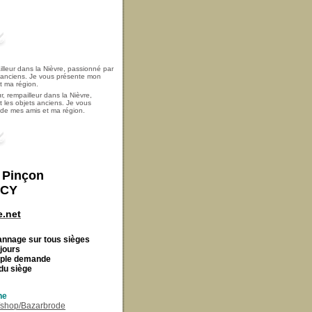
, rempailleur dans la Nièvre,
t les objets anciens. Je vous
i de mes amis et ma région.
t Pinçon
ECY
.net
Cannage
sur tous sièges
 jours
imple demande
du siège
ne
r/shop/Bazarbrode