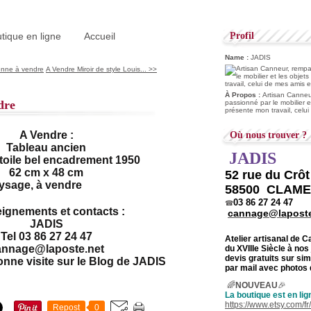
tique en ligne
Accueil
Profil
Name :
JADIS
enne à vendre
A Vendre Miroir de style Louis... >>
À Propos :
Artisan Canneur
dre
passionné par le mobilier e
présente mon travail, celu
A Vendre :
Où nous trouver ?
Tableau ancien
JADIS
 toile bel encadrement 1950
62 cm x 48 cm
52 rue du Crô
58500 CLAM
03 86 27 24 47
☎
ignements et contacts :
cannage@laposte
JADIS
Tel 03 86 27 24 47
Atelier artisanal de 
annage@laposte.net
du
XVIIIe Siècle à nos
devis gratuits sur s
onne visite sur le Blog de JADIS
par mail avec photos 
🌈
NOUVEAU
🎉
La boutique est en lig
https://www.etsy.com/f
Repost
0