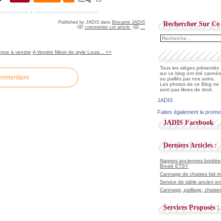
Published by JADIS
dans
Brocante JADIS
Rechercher Sur Ce 
commenter cet article
…
enne à vendre
A Vendre Miroir de style Louis... >>
Tous les sièges présentés
sur ce blog ont été cannés
ommentaire
ou paillés par nos soins.
Les photos de ce Blog ne
sont pas libres de droit.
JADIS
Faites également la promo
JADIS Facebook
Derniers Articles :
Nappes anciennes brodées 
Brodé ETSY
Cannage de chaises fait ma
Service de table ancien en
Cannage, paillage, chaises
Services Proposés :