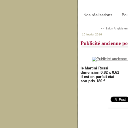
Nos réalisations
Bou
<< Salon Anglais en
15 février 2016
Publicité ancienne 
le Martini Rossi
dimension 0.82 x 0.61
il est en parfait éta
t
son prix 180 €