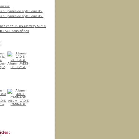
amassé
 ou paillés de style Louis XV
 ou paillés de style Louis XVI
nnés chez JADIS Clamecy 58500
LLAGE tous sièges
ous-
Album - JADIS-
ique
PAILLAGE
ADIS
Album - JADIS
rbé
CANNAGE
cles :