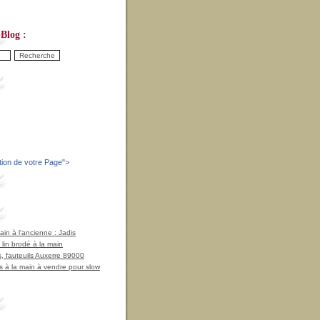
Blog :
tion de votre Page
">
in à l'ancienne : Jadis
 lin brodé à la main
, fauteuils Auxerre 89000
 à la main à vendre pour slow