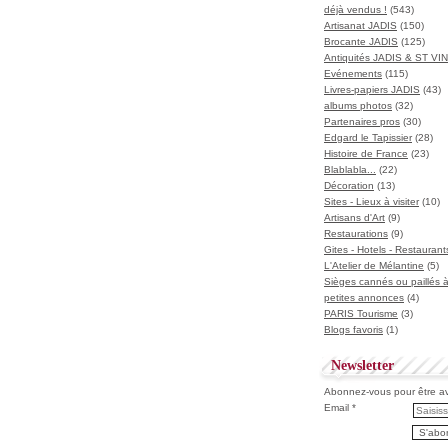
déjà vendus !
(543)
Artisanat JADIS
(150)
Brocante JADIS
(125)
Antiquités JADIS & ST V
Evénements
(115)
Livres-papiers JADIS
(43)
albums photos
(32)
Partenaires pros
(30)
Edgard le Tapissier
(28)
Histoire de France
(23)
Blablabla...
(22)
Décoration
(13)
Sites - Lieux à visiter
(10)
Artisans d'Art
(9)
Restaurations
(9)
Gites - Hotels - Restaurant
L'Atelier de Mélantine
(5)
Sièges cannés ou paillés 
petites annonces
(4)
PARIS Tourisme
(3)
Blogs favoris
(1)
Newsletter
Abonnez-vous pour être ave
Email