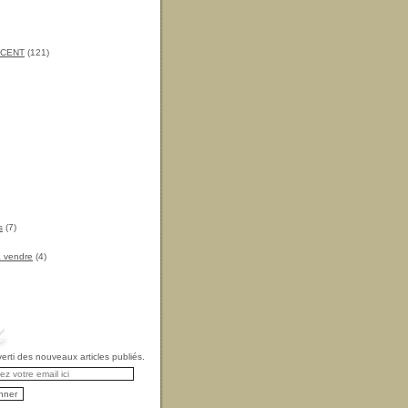
INCENT
(121)
s
(7)
à vendre
(4)
rti des nouveaux articles publiés.