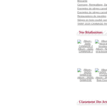
Brocante
Cannage, Rempaillage, D
Exemples de sièges cannés
Exemples de sièges cannés
Restaurations de meubles
Sièges en bois courbé ca
TARIF 2025 CANNAGE PAI
Nos Réalisations
Album - Jadis-
Album - N
CANNAGE-2
et-la-bout
Album - JADIS-
Album - J
DAMASSE
Bois Cou
Classement Des Arti