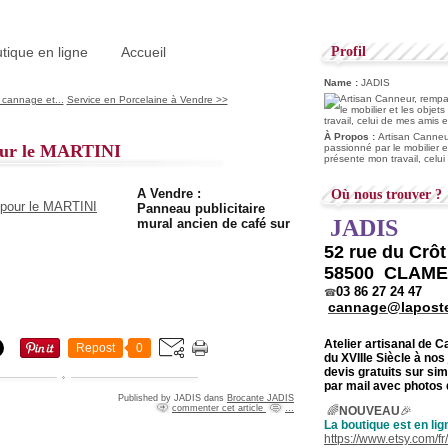
tique en ligne
Accueil
Profil
Name :
JADIS
 cannage et...
Service en Porcelaine à Vendre >>
À Propos :
Artisan Canneur
pour le MARTINI
passionné par le mobilier e
présente mon travail, celu
A Vendre :
Où nous trouver ?
Panneau publicitaire
JADIS
mural ancien de café sur
52 rue du Crô
58500 CLAM
03 86 27 24 47
☎
cannage@laposte
Atelier artisanal de 
Repost
0
du
XVIIIe Siècle à nos
devis gratuits sur s
par mail avec photos 
Published by JADIS
dans
Brocante JADIS
commenter cet article
…
🌈
NOUVEAU
🎉
La boutique est en lig
https://www.etsy.com/f