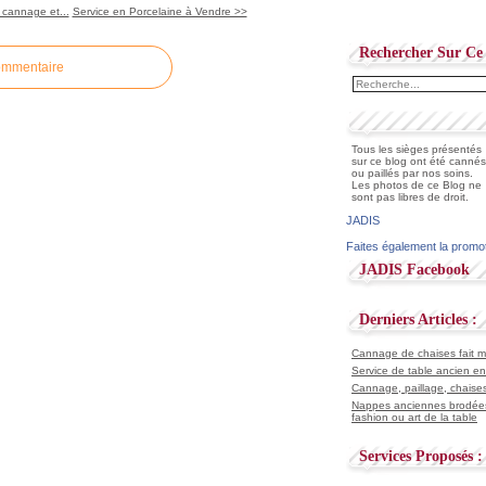
 cannage et...
Service en Porcelaine à Vendre >>
Rechercher Sur Ce 
ommentaire
Tous les sièges présentés
sur ce blog ont été cannés
ou paillés par nos soins.
Les photos de ce Blog ne
sont pas libres de droit.
JADIS
Faites également la promo
JADIS Facebook
Derniers Articles :
Cannage de chaises fait ma
Service de table ancien en
Cannage, paillage, chaises
Nappes anciennes brodées
fashion ou art de la table
Services Proposés :