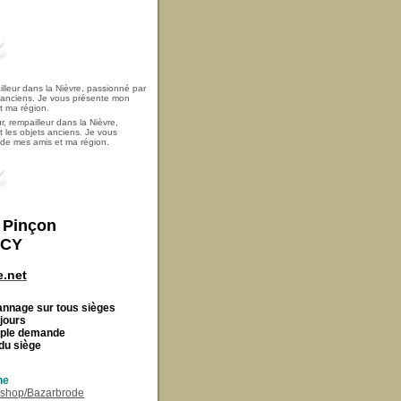
, rempailleur dans la Nièvre,
t les objets anciens. Je vous
i de mes amis et ma région.
t Pinçon
ECY
.net
Cannage
sur tous sièges
 jours
imple demande
du siège
ne
r/shop/Bazarbrode